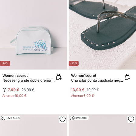
-70%
-30%
Women'secret
Women'secret
Neceser grande doble cremallera Stitch
Chanclas punta cuadrada negras tachuelas
7,99 €
26,99 €
13,99 €
19,99 €
Ahorras
19,00 €
Ahorras
6,00 €
SIMILARES
SIMILARES