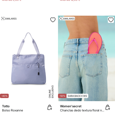
SIMILARES
SIMILARES
E
X
C
L
U
SI
V
O
O
N
LI
N
E
-40%
-50%
SARA BACE X WS
Totto
Women'secret
Bolso Roxanne
Chanclas dedo textura floral naranja