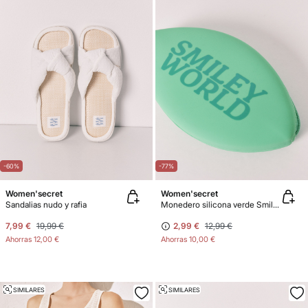
-60%
-77%
Women'secret
Women'secret
Sandalias nudo y rafia
Monedero silicona verde SmileyWorld®
7,99 €
19,99 €
2,99 €
12,99 €
Ahorras
12,00 €
Ahorras
10,00 €
SIMILARES
SIMILARES