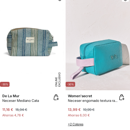
E
X
C
L
U
SI
V
O
O
N
LI
N
E
-30%
-30%
De La Mur
Women'secret
Neceser Mediano Cata
Neceser engomado textura rafia azul
11,16 €
15,94 €
13,99 €
19,99 €
Ahorras
4,78 €
Ahorras
6,00 €
+2 Colores