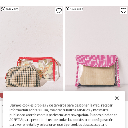
SIMILARES
SIMILARES
NEW
-72%
-72%
Usamos cookies propias y de terceros para gestionar la web, recabar
Women'secret
Women'secret
información sobre su uso, mejorar nuestros servicios y mostrarte
Pack neceseres transparente y rafia
Pack neceseres morado efecto rafia
publicidad acorde con tus preferencias y navegación. Puedes pinchar en
ACEPTAR para permitir el uso de todas las cookies o en configuración
6,99 €
24,99 €
6,99 €
24,99 €
para ver el detalle y seleccionar qué tipo cookies deseas aceptar o
Ahorras
18,00 €
Ahorras
18,00 €