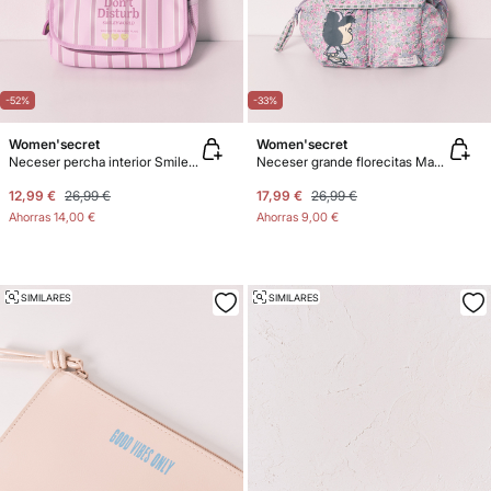
-52%
-33%
Women'secret
Women'secret
Neceser percha interior SmileyWorld®
Neceser grande florecitas Mafalda
12,99 €
26,99 €
17,99 €
26,99 €
Ahorras
14,00 €
Ahorras
9,00 €
SIMILARES
SIMILARES