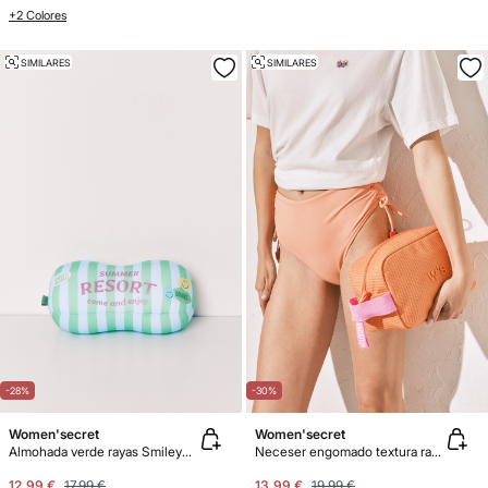
+2 Colores
SIMILARES
SIMILARES
-28%
-30%
Women'secret
Women'secret
Almohada verde rayas SmileyWorld®
Neceser engomado textura rafia naranja
12,99 €
17,99 €
13,99 €
19,99 €