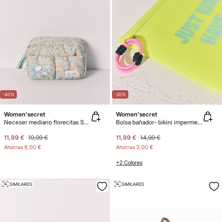
-40%
-20%
Women'secret
Women'secret
Neceser mediano florecitas Snoopy
Bolsa bañador- bikini impermeable amarilla
11,99 €
19,99 €
11,99 €
14,99 €
Ahorras
8,00 €
Ahorras
3,00 €
+2 Colores
SIMILARES
SIMILARES