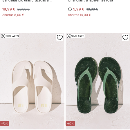
Sandalias bio tiras cruzadas arena
Chanclas transparentes rosa
18,99 €
26,99 €
5,99 €
19,99 €
Ahorras
8,00 €
Ahorras
14,00 €
SIMILARES
SIMILARES
-72%
-60%