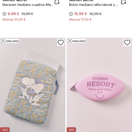
Neceser mediano cuadros Mafalda
Bolso mediano rafia natural y negro
9,99 €
19,99 €
15,99 €
32,99 €
Ahorras
10,00 €
Ahorras
17,00 €
SIMILARES
SIMILARES
-50%
-69%