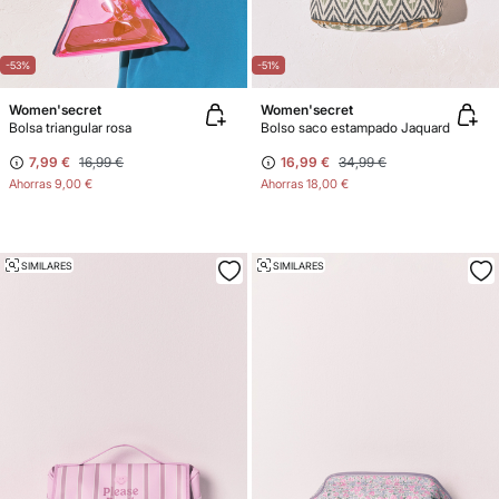
-53%
-51%
Women'secret
Women'secret
Bolsa triangular rosa
Bolso saco estampado Jaquard
7,99 €
16,99 €
16,99 €
34,99 €
Ahorras
9,00 €
Ahorras
18,00 €
SIMILARES
SIMILARES