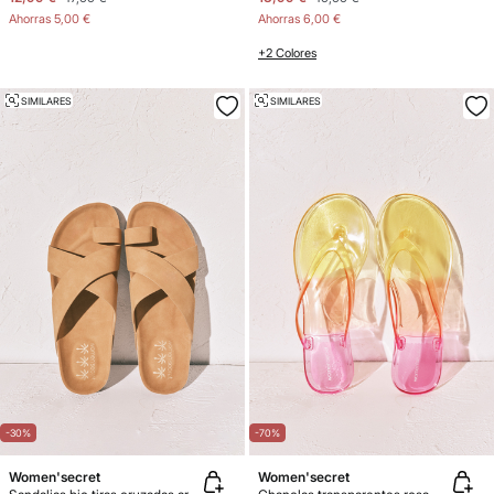
Ahorras
5,00 €
Ahorras
6,00 €
+2 Colores
SIMILARES
SIMILARES
-30%
-70%
Women'secret
Women'secret