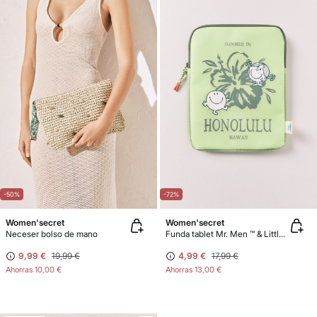
-50%
-72%
Women'secret
Women'secret
Neceser bolso de mano
Funda tablet Mr. Men ™ & Little Miss™
9,99 €
19,99 €
4,99 €
17,99 €
Ahorras
10,00 €
Ahorras
13,00 €