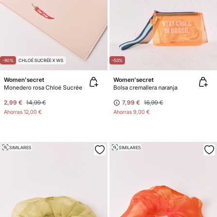
-80%
CHLOÉ SUCRÉE X WS
-53%
Women'secret
Women'secret
Monedero rosa Chloé Sucrée
Bolsa cremallera naranja
2,99 €
14,99 €
7,99 €
16,99 €
Ahorras
12,00 €
Ahorras
9,00 €
SIMILARES
SIMILARES