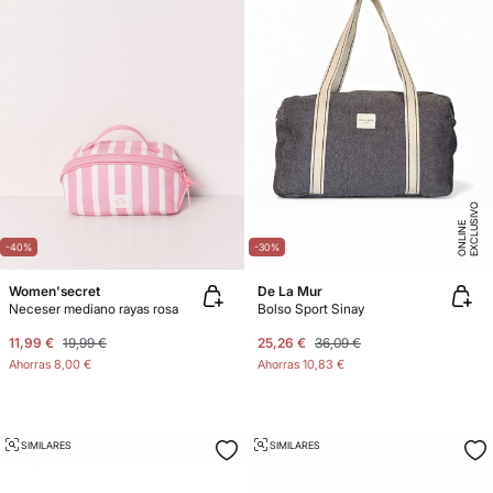
E
X
C
L
U
SI
V
O
O
N
LI
N
E
-40%
-30%
Women'secret
De La Mur
Neceser mediano rayas rosa
Bolso Sport Sinay
11,99 €
19,99 €
25,26 €
36,09 €
Ahorras
8,00 €
Ahorras
10,83 €
SIMILARES
SIMILARES