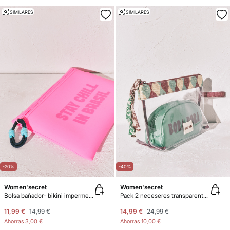
SIMILARES
SIMILARES
-20%
-40%
Women'secret
Women'secret
Bolsa bañador- bikini impermeable rosa
Pack 2 neceseres transparente y rafia
11,99 €
14,99 €
14,99 €
24,99 €
Ahorras
3,00 €
Ahorras
10,00 €