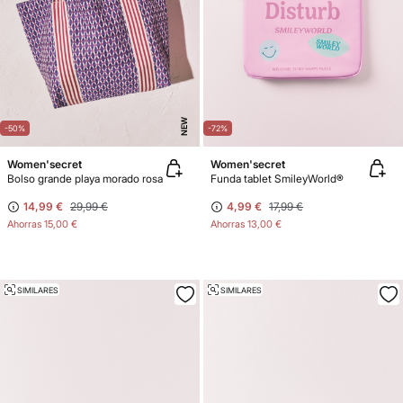
NEW
-50%
-72%
Women'secret
Women'secret
Bolso grande playa morado rosa
Funda tablet SmileyWorld®
14,99 €
29,99 €
4,99 €
17,99 €
Ahorras
15,00 €
Ahorras
13,00 €
SIMILARES
SIMILARES