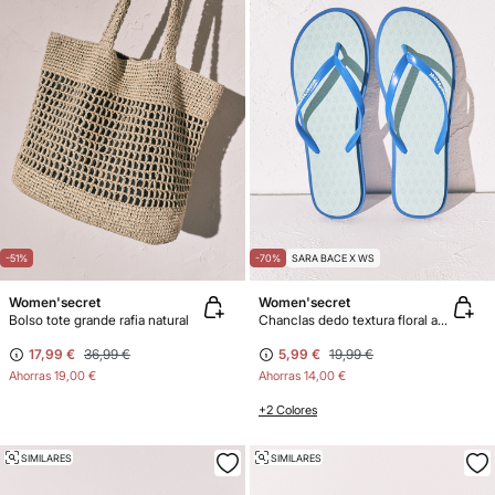
-51%
-70%
SARA BACE X WS
Women'secret
Women'secret
Bolso tote grande rafia natural
Chanclas dedo textura floral azul
17,99 €
36,99 €
5,99 €
19,99 €
Ahorras
19,00 €
Ahorras
14,00 €
+2 Colores
SIMILARES
SIMILARES