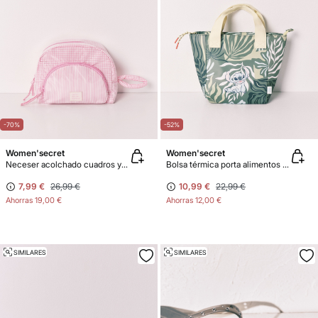
-70%
-52%
Women'secret
Women'secret
Neceser acolchado cuadros y rayas rosa
Bolsa térmica porta alimentos Stitch
7,99 €
26,99 €
10,99 €
22,99 €
Ahorras
19,00 €
Ahorras
12,00 €
SIMILARES
SIMILARES