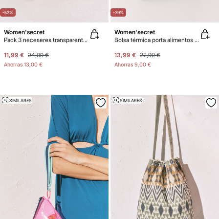
-52%
-39%
Women'secret
Women'secret
Pack 3 neceseres transparente y estampados
Bolsa térmica porta alimentos SmileyWorld®
11,99 €
24,99 €
13,99 €
22,99 €
Ahorras
13,00 €
Ahorras
9,00 €
SIMILARES
SIMILARES