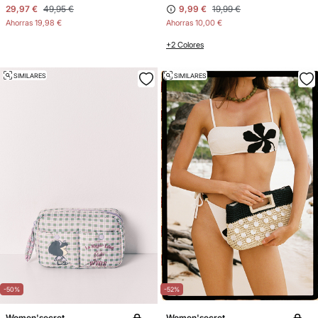
29,97 €
49,95 €
9,99 €
19,99 €
Ahorras
19,98 €
Ahorras
10,00 €
+2 Colores
SIMILARES
SIMILARES
-50%
-52%
Women'secret
Women'secret