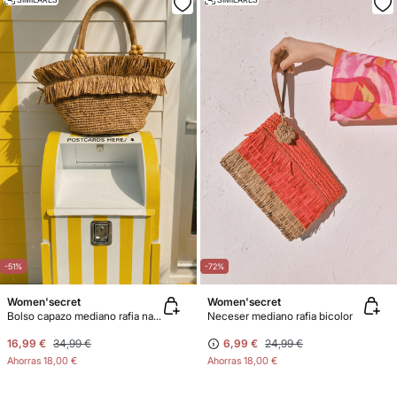
-51%
-72%
Women'secret
Women'secret
Bolso capazo mediano rafia natural
Neceser mediano rafia bicolor
16,99 €
34,99 €
6,99 €
24,99 €
Ahorras
18,00 €
Ahorras
18,00 €