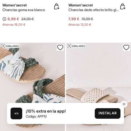
Women'secret
Women'secret
Chanclas goma eva blanco
Chanclas dedo efecto brillo glitter verde
6,99 €
24,99 €
7,99 €
19,99 €
Ahorras
18,00 €
Ahorras
12,00 €
SIMILARES
SIMILARES
¡10% extra en la app!
INSTALAR
Código: APP10