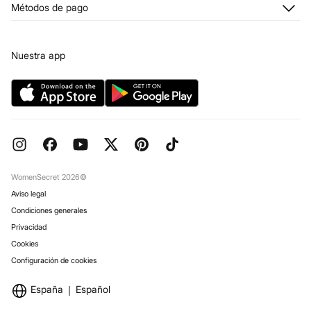
Métodos de pago
Condiciones tarjeta abono
Franquicias
Tarjeta regalo online
Prensa
Condiciones legales de la tarjeta regalo online
Trabaja con nosotros
Nuestra app
Concursos y sorteos
Tiendas
Preguntas frecuentes
Objetivos Desarrollo Sostenibilidad
Pedidos regalo
Reserva en tienda
WomenSecret 2026©
Aviso legal
Condiciones generales
Privacidad
Cookies
Configuración de cookies
España
Español