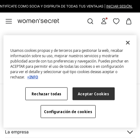
ENTIFÍCATE COMO SOCIA Y DISFRUTA DE TODAS TUS VENTAJAS |
INICIAR SESIÓN.
Vestidos
FILTRAR
Usamos cookies propias y de terceros para gestionar la web, recabar
información sobre su uso, mejorar nuestros servicios y mostrarte
Ahora mismo no tenemos artículos en stock de la
publicidad acorde con tus preferencias y navegación. Puedes pinchar en
categoría seleccionada.
ACEPTAR para permitir el uso de todas las cookies o en configuración
Pero no te preocupes, tenemos un montón de
para ver el detalle y seleccionar qué tipo cookies deseas aceptar o
artículos que pueden ser tuyos.
rechazar.
+INFO
Rechazar todas
Aceptar Cookies
Mi cuenta
Iniciar sesión
Ayuda
Configuración de cookies
Registrarme
Atención al cliente
Club WOW
Direcciones de envío
Stop SMS
Historial de pedidos
Descúbrelo
La empresa
Envío
¡Únete!
Promociones vigentes
¿Quiénes somos?