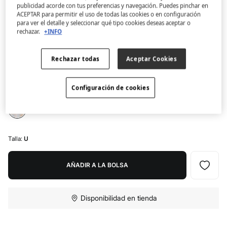
publicidad acorde con tus preferencias y navegación. Puedes pinchar en
ACEPTAR para permitir el uso de todas las cookies o en configuración
Women'secret
para ver el detalle y seleccionar qué tipo cookies deseas aceptar o
Neceser mediano florecitas Snoopy
rechazar.
+INFO
4.8
(36)
Rechazar todas
Aceptar Cookies
11,99 €
19,99 €
Ahorras
8,00 €
40
Configuración de cookies
Color:
estampado
Talla:
U
AÑADIR A LA BOLSA
Disponibilidad en tienda