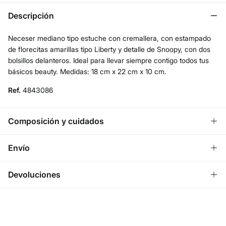
Descripción
Neceser mediano tipo estuche con cremallera, con estampado
de florecitas amarillas tipo Liberty y detalle de Snoopy, con dos
bolsillos delanteros. Ideal para llevar siempre contigo todos tus
básicos beauty. Medidas: 18 cm x 22 cm x 10 cm.
Ref.
4843086
Composición y cuidados
Composición
Envío
100%
poliéster
¡GRATIS!
Envío a tienda
Devoluciones
Cuidados
3 - 5 días.
* Ceuta y Melilla excluídas.
No lavar
Dispones de
un mes
para realizar tu devolución a través de
cualquiera de los siguientes métodos
Standard
No secar en secadora
3 - 5 días.