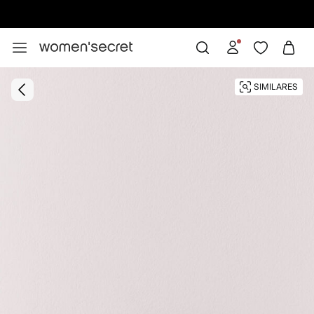
10% EXTRA EN APP. CÓDIGO: APP10 |
INSTALAR
SIMILARES