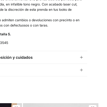
 día, en infalible tono negro. Con acabado laser cut,
 de la discreción de esta prenda en tus looks de
se admiten cambios o devoluciones con precinto o en
os con defectuosos o con taras.
talla S.
63545
ición y cuidados
ición
liamida
,
21%
elastano
¡GRATIS!
ío a tienda
os
5 días.
uta y Melilla excluídas.
peratura máxima de lavado 30C. Centrifugado corto
andard
 secar en secadora
5 días.