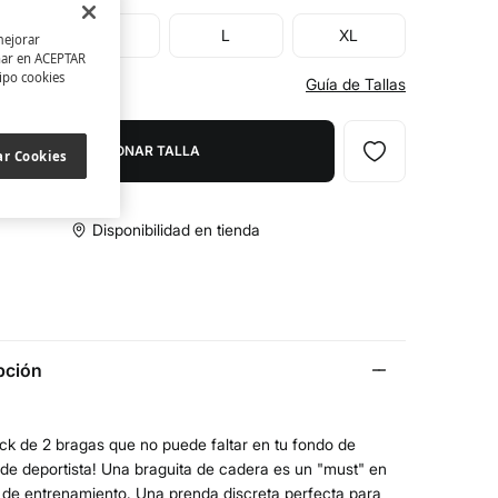
M
L
XL
mejorar
char en ACEPTAR
tipo cookies
tu Talla
Guía de Tallas
SELECCIONAR TALLA
ar Cookies
Disponibilidad en tienda
pción
ck de 2 bragas que no puede faltar en tu fondo de
de deportista! Una braguita de cadera es un "must" en
 de entrenamiento. Una prenda discreta perfecta para