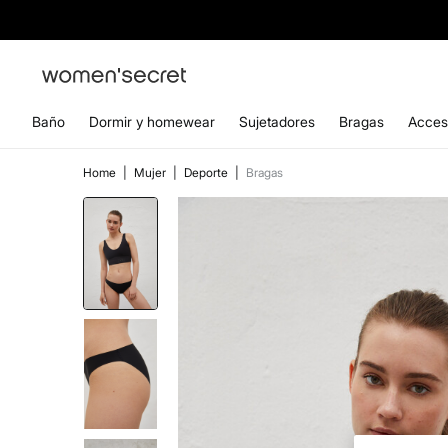
Baño
Dormir y homewear
Sujetadores
Bragas
Acces
Home
|
Mujer
|
Deporte
|
Bragas