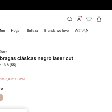
Men
Hogar
Belleza
Brands we love
WS World
Stars
bragas clásicas negro laser cut
3.8
(55)
ras
5,00 €
33
ro