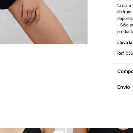
tu día a
disfruta
deporte.
- Sólo 
product
Lleva la 
Ref.
55
Compos
Compos
Envío
79%
po
Env
Cuidad
3 - 
* Ce
Tem
St
No
3 - 