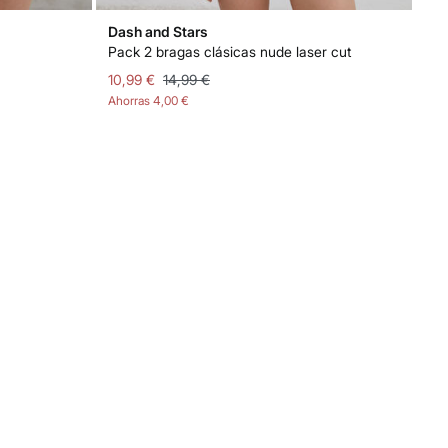
Dash and Stars
Bo
Pack 2 bragas clásicas nude laser cut
Bol
10,99 €
14,99 €
29,
Ahorras
4,00 €
Aho