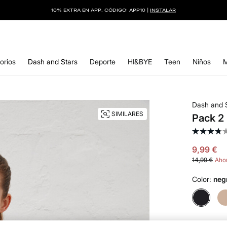
10% EXTRA EN APP. CÓDIGO: APP10 |
INSTALAR
orios
Dash and Stars
Deporte
HI&BYE
Teen
Niños
Dash and 
SIMILARES
Pack 2 
9,99 €
14,99 €
Ahor
Color:
neg
Talla: