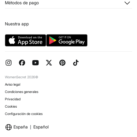
Métodos de pago
Condiciones tarjeta abono
Franquicias
Tarjeta regalo online
Prensa
Condiciones legales de la tarjeta regalo online
Trabaja con nosotros
Nuestra app
Concursos y sorteos
Tiendas
Preguntas frecuentes
Objetivos Desarrollo Sostenibilidad
Pedidos regalo
Reserva en tienda
WomenSecret 2026©
Aviso legal
Condiciones generales
Privacidad
Cookies
Configuración de cookies
España
Español