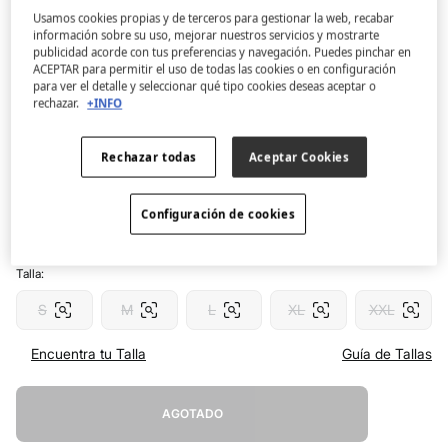
Usamos cookies propias y de terceros para gestionar la web, recabar
información sobre su uso, mejorar nuestros servicios y mostrarte
Women'secret
publicidad acorde con tus preferencias y navegación. Puedes pinchar en
Pijama corto satén verde
ACEPTAR para permitir el uso de todas las cookies o en configuración
para ver el detalle y seleccionar qué tipo cookies deseas aceptar o
3.9
(66)
rechazar.
+INFO
4,99 €
34,99 €
Ahorras
30,00 €
86
Rechazar todas
Aceptar Cookies
Color:
verde
Configuración de cookies
Talla:
S
M
L
XL
XXL
Encuentra tu Talla
Guía de Tallas
AGOTADO