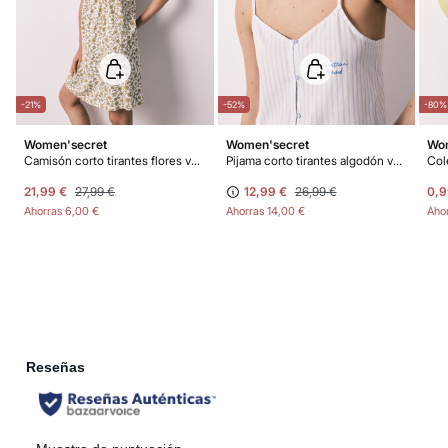
los gastos de aduana correspondientes, los cuales variarán en función del
peso del envío.
-21%
-52%
-80%
Women'secret
Women'secret
Wom
Camisón corto tirantes flores verde
Pijama corto tirantes algodón volante azul
21,99 €
27,99 €
12,99 €
26,99 €
0,9
Ahorras
6,00 €
Ahorras
14,00 €
Aho