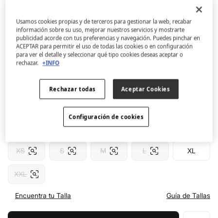
Women'secret
Usamos cookies propias y de terceros para gestionar la web, recabar
Pijama largo algodón Mafalda cuadros
información sobre su uso, mejorar nuestros servicios y mostrarte
publicidad acorde con tus preferencias y navegación. Puedes pinchar en
4.7
(161)
ACEPTAR para permitir el uso de todas las cookies o en configuración
para ver el detalle y seleccionar qué tipo cookies deseas aceptar o
8,99 €
rechazar.
+INFO
29,99 €
Ahorras
21,00 €
70
Color:
estampado
Rechazar todas
Aceptar Cookies
Configuración de cookies
Talla:
XS
S
M
L
XL
XXL
Encuentra tu Talla
Guía de Tallas