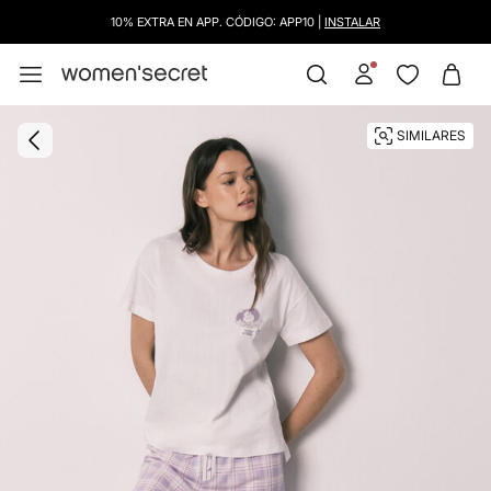
10% EXTRA EN APP. CÓDIGO: APP10 |
INSTALAR
SIMILARES