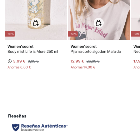
los gastos de aduana correspondientes, los cuales variarán en función del
peso del envío.
-60%
-52%
-33%
Women'secret
Women'secret
Wom
Body mist Life is More 250 ml
Pijama corto algodón Mafalda
3,99 €
9,99 €
12,99 €
26,99 €
17,
Ahorras
6,00 €
Ahorras
14,00 €
Aho