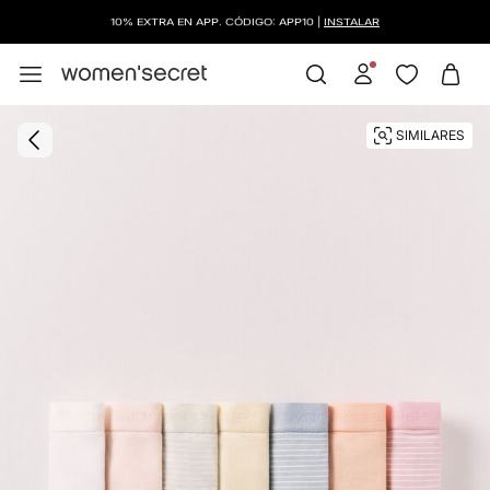
10% EXTRA EN APP. CÓDIGO: APP10 |
INSTALAR
SIMILARES