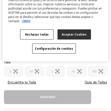
Usamos cookies propias y de terceros para gestionar la web, recabar
Women'secret
información sobre su uso, mejorar nuestros servicios y mostrarte
publicidad acorde con tus preferencias y navegación. Puedes pinchar en
Pack 7 tangas algodón soft logo
ACEPTAR para permitir el uso de todas las cookies o en configuración
4.6
(96)
para ver el detalle y seleccionar qué tipo cookies deseas aceptar o
rechazar.
+INFO
5,99 €
29,99 €
Ahorras
24,00 €
80
Rechazar todas
Aceptar Cookies
Color:
estampado
Configuración de cookies
Talla:
S
M
L
XL
XS
Encuentra tu Talla
Guía de Tallas
AGOTADO