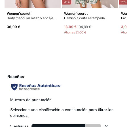
-60%
-73%
Women'secret
Women'secret
Wom
Body triangular mesh y encaje negro
Camisola corta estampada
36,99 €
13,99 €
34,99 €
3,9
Ahorras
21,00 €
Aho