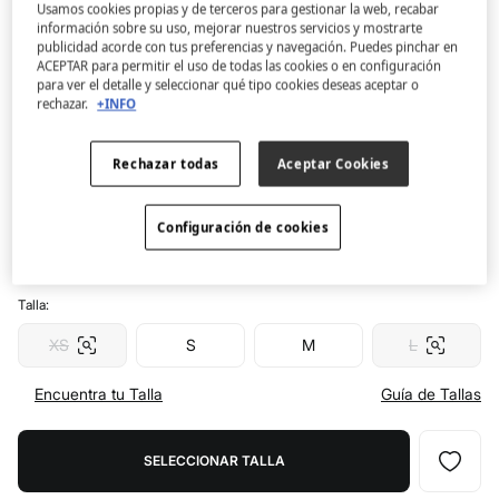
Usamos cookies propias y de terceros para gestionar la web, recabar
información sobre su uso, mejorar nuestros servicios y mostrarte
Women'secret
publicidad acorde con tus preferencias y navegación. Puedes pinchar en
Vestido túnica corta estampado maxi floral
ACEPTAR para permitir el uso de todas las cookies o en configuración
para ver el detalle y seleccionar qué tipo cookies deseas aceptar o
4.2
(98)
rechazar.
+INFO
23,99 €
39,99 €
Ahorras
16,00 €
40
Rechazar todas
Aceptar Cookies
Color:
estampado
Configuración de cookies
Talla:
XS
S
M
L
Encuentra tu Talla
Guía de Tallas
SELECCIONAR TALLA