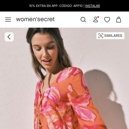
10% EXTRA EN APP. CÓDIGO: APP10 |
INSTALAR
SIMILARES