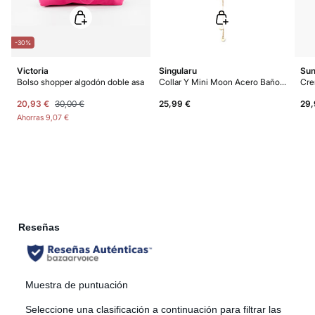
-30%
Victoria
Singularu
Sun
Bolso shopper algodón doble asa
Collar Y Mini Moon Acero Baño Oro
20,93 €
30,00 €
25,99 €
29,
Ahorras
9,07 €