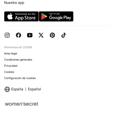
Trabaja con nosotros
Nuestra app
Concursos y sorteos
Tiendas
Preguntas frecuentes
Objetivos Desarrollo Sostenibilidad
Pedidos regalo
Reserva en tienda
WomenSecret 2026©
Aviso legal
Condiciones generales
Privacidad
Cookies
Configuración de cookies
España
Español