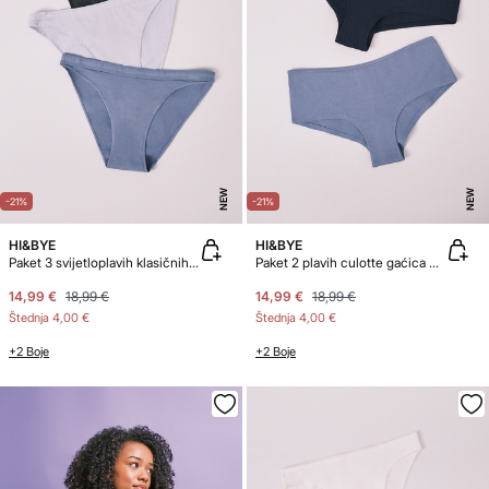
NEW
NEW
-21%
-21%
HI&BYE
HI&BYE
Paket 3 svijetloplavih klasičnih pamučnih gaćica
Paket 2 plavih culotte gaćica U-kroja
14,99 €
18,99 €
14,99 €
18,99 €
Štednja
4,00 €
Štednja
4,00 €
+2 Boje
+2 Boje