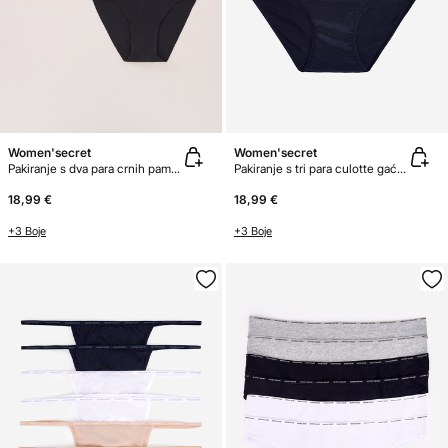
Women'secret
Women'secret
Pakiranje s dva para crnih pamučnih klasičnih gaćica
Pakiranje s tri para culotte gaćica od mikrofibre
18,99 €
18,99 €
+3 Boje
+3 Boje