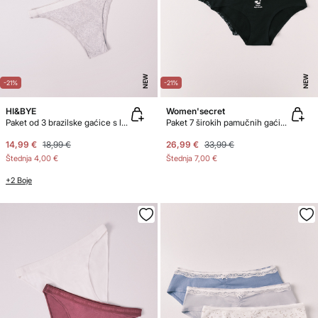
NEW
NEW
-21%
-21%
HI&BYE
Women'secret
Paket od 3 brazilske gaćice s logotipom
Paket 7 širokih pamučnih gaćica s uzorkom Snoopy
14,99 €
18,99 €
26,99 €
33,99 €
Štednja
4,00 €
Štednja
7,00 €
+2 Boje