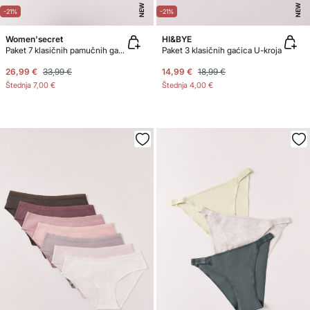
NEW
NEW
-21%
-21%
Women'secret
HI&BYE
Paket 7 klasičnih pamučnih gaćica s rupičastim uzorkom u raznim bojama
Paket 3 klasičnih gaćica U-kroja
26,99 €
33,99 €
14,99 €
18,99 €
Štednja
7,00 €
Štednja
4,00 €