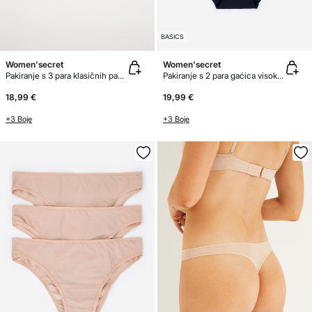
BASICS
Women'secret
Women'secret
Pakiranje s 3 para klasičnih pamučnih gaćica
Pakiranje s 2 para gaćica visokog struka
18,99 €
19,99 €
+3 Boje
+3 Boje