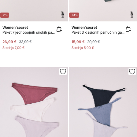
NEW
NEW
-21%
-24%
Women'secret
Women'secret
Paket 7 jednobojnih širokih pamučnih gaćica
Paket 3 klasičnih pamučnih gaćica s logotipom
26,99 €
33,99 €
15,99 €
20,99 €
Štednja
7,00 €
Štednja
5,00 €