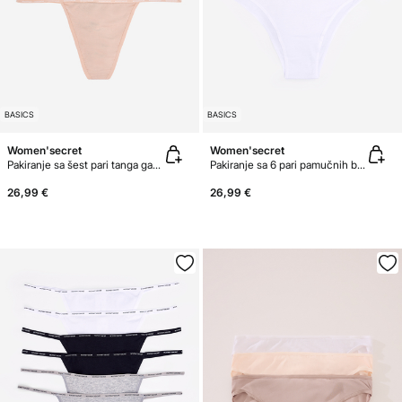
BASICS
BASICS
Women'secret
Women'secret
Pakiranje sa šest pari tanga gaćica s trakom od mikrofibre
Pakiranje sa 6 pari pamučnih brazilskih gaćica
26,99 €
26,99 €