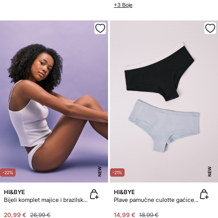
+3 Boje
NEW
NEW
-22%
-21%
HI&BYE
HI&BYE
Bijeli komplet majice i brazilskih gaćica
Plave pamučne culotte gaćice, pakiranje od 2 komada
20,99 €
26,99 €
14,99 €
18,99 €