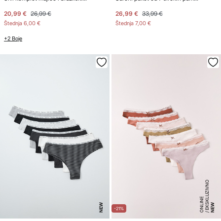
20,99 €
26,99 €
26,99 €
33,99 €
Štednja
6,00 €
Štednja
7,00 €
+2 Boje
E
K
S
K
U
ZI
V
N
O
O
N
LI
N
L
E
NEW
NEW
-21%