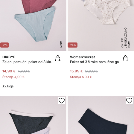
E
K
S
K
U
ZI
V
N
O
O
N
LI
N
L
E
NEW
NEW
-21%
-24%
HI&BYE
Women'secret
Zeleni pamučni paket od 3 klasične gaćice
Paket od 3 široke pamučne gaćice s cvjetnom čipkom
14,99 €
18,99 €
15,99 €
20,99 €
Štednja
4,00 €
Štednja
5,00 €
+2 Boje