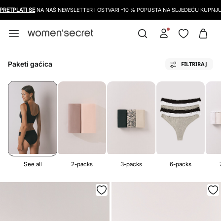
LATI SE
NA NAŠ NEWSLETTER I OSTVARI -10 % POPUSTA NA SLJEDEĆU KUPNJU.
Paketi gaćica
FILTRIRAJ
See all
2-packs
3-packs
6-packs