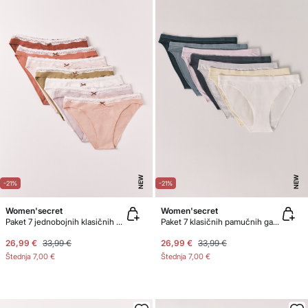
NEW
NEW
-21%
-21%
Women'secret
Women'secret
Paket 7 jednobojnih klasičnih pamučnih gaćica s čipkom
Paket 7 klasičnih pamučnih gaćica s mekanim logotipom
26,99 €
33,99 €
26,99 €
33,99 €
Štednja
7,00 €
Štednja
7,00 €