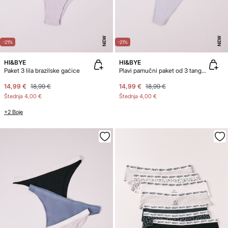
NEW
NEW
-21%
-21%
HI&BYE
HI&BYE
Paket 3 lila brazilske gaćice
Plavi pamučni paket od 3 tanga gaćice
14,99 €
18,99 €
14,99 €
18,99 €
Štednja
4,00 €
Štednja
4,00 €
+2 Boje