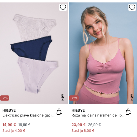
NEW
NEW
-21%
-22%
HI&BYE
HI&BYE
Električno plave klasične gaćice od 3 paketa pamuka
Roza majica na naramenice i bokserice
14,99 €
18,99 €
20,99 €
26,99 €
Štednja
4,00 €
Štednja
6,00 €