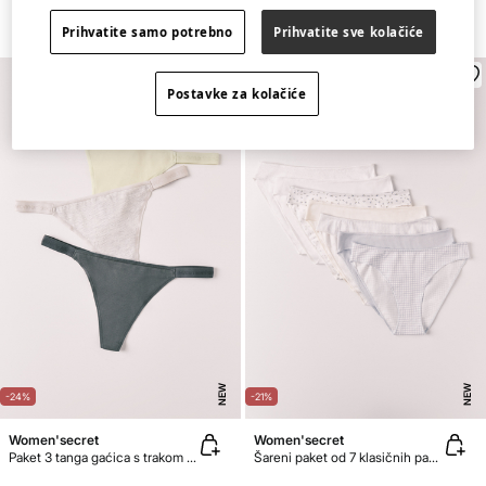
Prihvatite samo potrebno
Prihvatite sve kolačiće
Postavke za kolačiće
NEW
NEW
-24%
-21%
Women'secret
Women'secret
Paket 3 tanga gaćica s trakom od pamuka s logotipom
Šareni paket od 7 klasičnih pamučnih gaćica s uzorkom