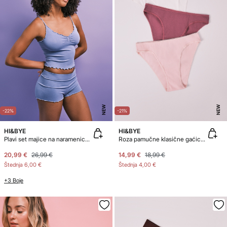
NEW
NEW
-22%
-21%
HI&BYE
HI&BYE
Plavi set majice na naramenice i bokserica
Roza pamučne klasične gaćice, pakiranje od 3 komada
20,99 €
26,99 €
14,99 €
18,99 €
Štednja
6,00 €
Štednja
4,00 €
+3 Boje