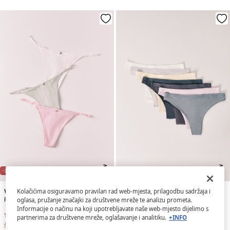
NEW
NEW
-24%
-21%
Women'secret
Women'secret
Kolačićima osiguravamo pravilan rad web-mjesta, prilagodbu sadržaja i
Paket 3 tanga gaćica od pamučnog pointellea u miješanim bojama
Paket od 7 pamučnih brazilskih gaćica s mekanim logotipom
oglasa, pružanje značajki za društvene mreže te analizu prometa.
Informacije o načinu na koji upotrebljavate naše web-mjesto dijelimo s
15,99 €
20,99 €
26,99 €
33,99 €
partnerima za društvene mreže, oglašavanje i analitiku.
+INFO
Štednja
5,00 €
Štednja
7,00 €