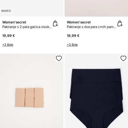
BASICS
Women'secret
Women'secret
Pakiranje s 2 para gaćica visokog struka
Pakiranje s dva para crnih pamučnih klasičnih gaćica
19,99 €
18,99 €
+3 Boje
+3 Boje