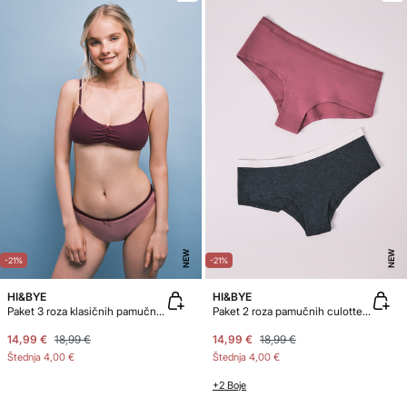
NEW
NEW
-21%
-21%
HI&BYE
HI&BYE
Paket 3 roza klasičnih pamučnih gaćica
Paket 2 roza pamučnih culotte gaćica
14,99 €
18,99 €
14,99 €
18,99 €
Štednja
4,00 €
Štednja
4,00 €
+2 Boje