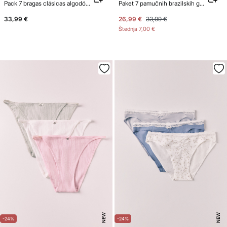
Pack 7 bragas clásicas algodón estampado femenino
Paket 7 pamučnih brazilskih gaćica s uzorkom Snoopy
33,99 €
26,99 €
33,99 €
Štednja
7,00 €
NEW
NEW
-24%
-24%