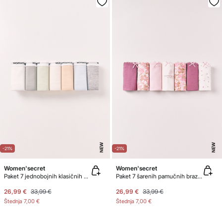
NEW
NEW
-21%
-21%
Women'secret
Women'secret
Paket 7 jednobojnih klasičnih pamučnih gaćica s logotipom
Paket 7 šarenih pamučnih brazilskih gaćica s uzorkom
26,99 €
33,99 €
26,99 €
33,99 €
Štednja
7,00 €
Štednja
7,00 €