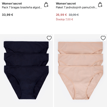
Women'secret
Women'secret
Pack 7 bragas brasileña algodón estampado B&W
Paket 7 jednobojnih pamučnih čipkastih brazilskih gaćica
33,99 €
26,99 €
33,99 €
Štednja
7,00 €