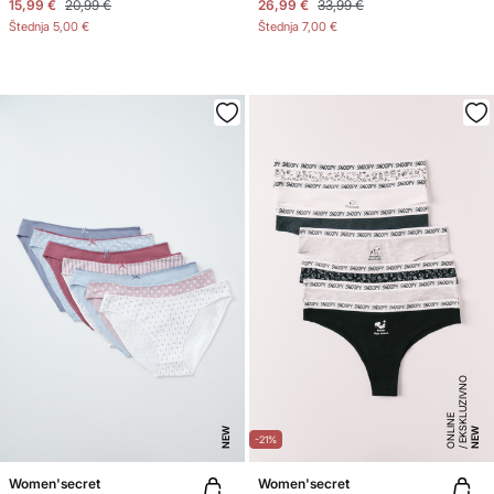
15,99 €
20,99 €
26,99 €
33,99 €
Štednja
5,00 €
Štednja
7,00 €
E
K
S
K
U
ZI
V
N
O
O
N
LI
N
L
E
NEW
NEW
-21%
Women'secret
Women'secret