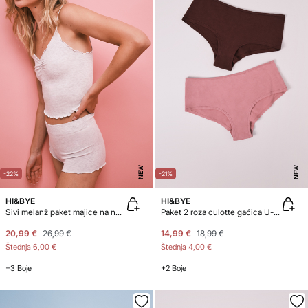
NEW
NEW
-22%
-21%
HI&BYE
HI&BYE
Sivi melanž paket majice na naramenice i bokserica
Paket 2 roza culotte gaćica U-kroja
20,99 €
26,99 €
14,99 €
18,99 €
Štednja
6,00 €
Štednja
4,00 €
+3 Boje
+2 Boje