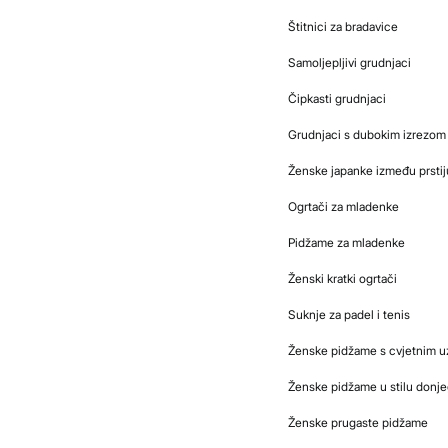
Štitnici za bradavice
Samoljepljivi grudnjaci
Čipkasti grudnjaci
Grudnjaci s dubokim izrezom
Ženske japanke između prstij
Ogrtači za mladenke
Pidžame za mladenke
Ženski kratki ogrtači
Suknje za padel i tenis
Ženske pidžame s cvjetnim 
Ženske pidžame u stilu donje
Ženske prugaste pidžame