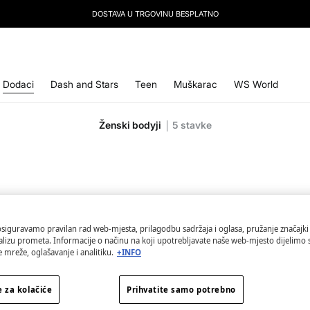
PRETPLATI SE
NA NAŠ NEWSLETTER I OSTVARI -10 % POPUSTA NA SLJEDEĆU KUPNJU
Dodaci
Dash and Stars
Teen
Muškarac
WS World
Ženski bodyji
5
stavke
osiguravamo pravilan rad web-mjesta, prilagodbu sadržaja i oglasa, pružanje značajki
alizu prometa. Informacije o načinu na koji upotrebljavate naše web-mjesto dijelimo
 mreže, oglašavanje i analitiku.
+INFO
 za kolačiće
Prihvatite samo potrebno