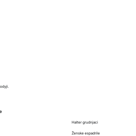
odyji.
e
Halter grudnjaci
Ženske espadrile