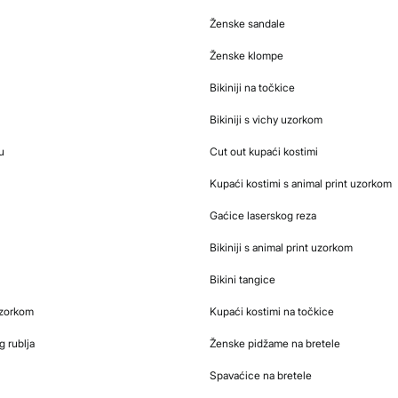
Ženske sandale
Ženske klompe
Bikiniji na točkice
Bikiniji s vichy uzorkom
u
Cut out kupaći kostimi
Kupaći kostimi s animal print uzorkom
Gaćice laserskog reza
Bikiniji s animal print uzorkom
Bikini tangice
uzorkom
Kupaći kostimi na točkice
g rublja
Ženske pidžame na bretele
Spavaćice na bretele