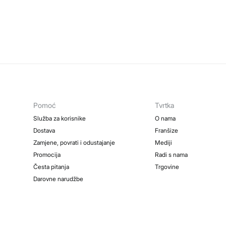
Pomoć
Tvrtka
Služba za korisnike
O nama
Dostava
Franšize
Zamjene, povrati i odustajanje
Mediji
Promocija
Radi s nama
Česta pitanja
Trgovine
Darovne narudžbe