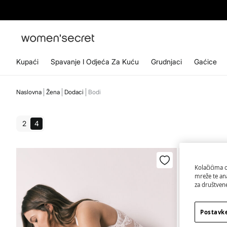
Kupaći
Spavanje I Odjeća Za Kuću
Grudnjaci
Gaćice
Naslovna
Žena
Dodaci
Bodi
2
4
Kolačićima 
mreže te an
za društvene
Postavke