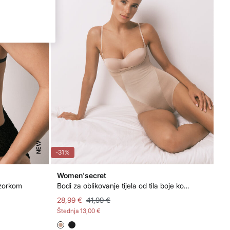
NEW
-31%
Women'secret
uzorkom
Bodi za oblikovanje tijela od tila boje kože
28,99 €
41,99 €
Štednja
13,00 €