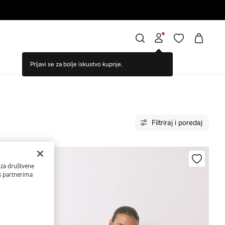
.
Filtriraj i poredaj
 za društvene
 s partnerima