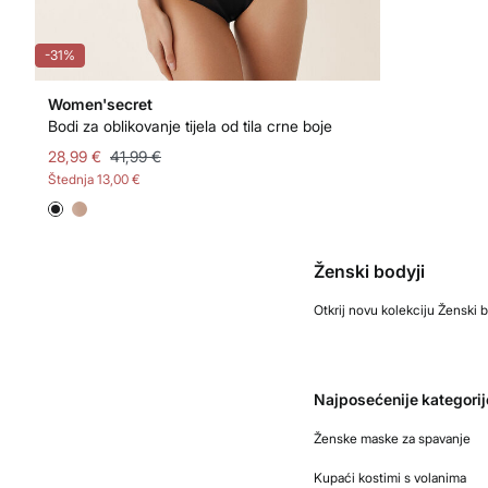
-31%
Women'secret
Bodi za oblikovanje tijela od tila crne boje
28,99 €
41,99 €
Štednja
13,00 €
Ženski bodyji
Otkrij novu kolekciju Ženski b
Najposećenije kategorij
Ženske maske za spavanje
Kupaći kostimi s volanima