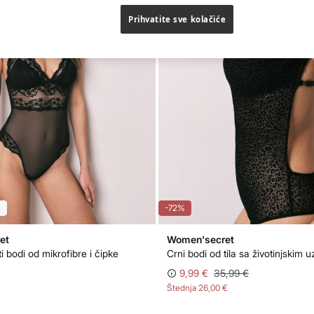
Prihvatite sve kolačiće
L
-72%
et
Women'secret
ti bodi od mikrofibre i čipke
Crni bodi od tila sa životinjskim 
9,99 €
35,99 €
Štednja
26,00 €