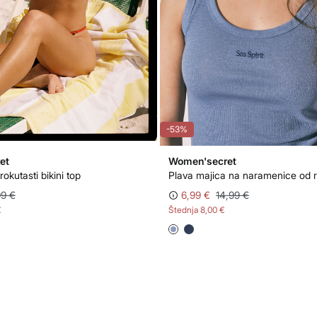
-53%
et
Women'secret
rokutasti bikini top
99 €
6,99 €
14,99 €
€
Štednja
8,00 €