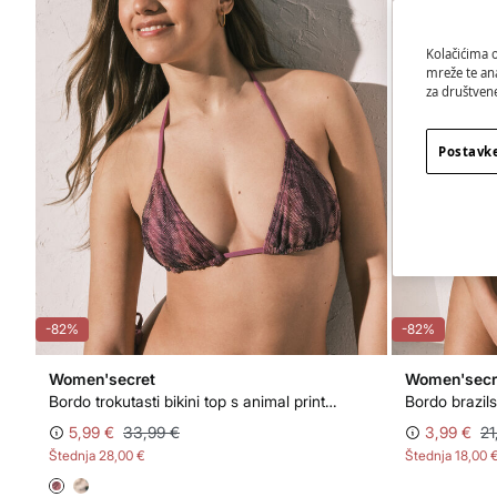
Kolačićima 
mreže te an
za društvene
Postavke
-82%
-82%
Women'secret
Women'secr
Bordo trokutasti bikini top s animal printom
5,99 €
33,99 €
3,99 €
21
Štednja
28,00 €
Štednja
18,00 