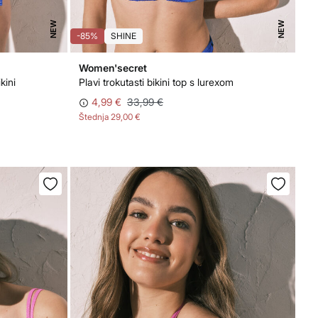
NEW
NEW
-85%
SHINE
Women'secret
kini
Plavi trokutasti bikini top s lurexom
4,99 €
33,99 €
Štednja
29,00 €