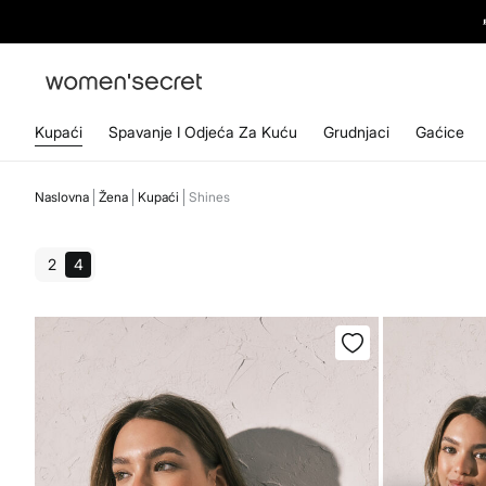
Kupaći
Spavanje I Odjeća Za Kuću
Grudnjaci
Gaćice
Naslovna
Žena
Kupaći
Shines
2
4