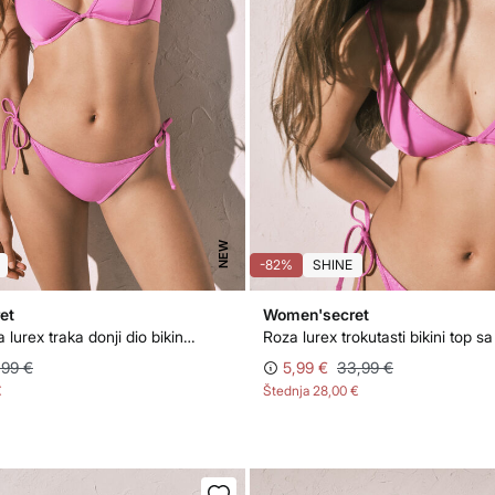
NEW
-82%
SHINE
et
Women'secret
Roza klasična lurex traka donji dio bikinija
Roza lurex trokutasti bikini top s
,99 €
5,99 €
33,99 €
€
Štednja
28,00 €