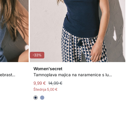
-33%
Women'secret
Plava majica na naramenice od rebrastog lurexa
Tamnoplava majica na naramenice s lurex rebrastim uzorkom
9,99 €
14,99 €
Štednja
5,00 €