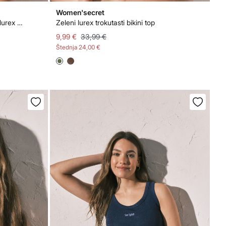
Women'secret
Roza brazilske gaćice za bikini s lurex U-efektom
Zeleni lurex trokutasti bikini top
9,99 €
33,99 €
Štednja
24,00 €