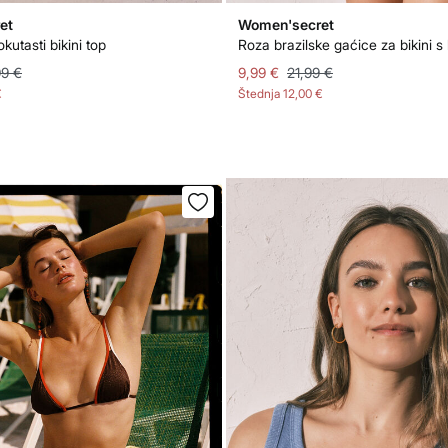
et
Women'secret
kutasti bikini top
99 €
9,99 €
21,99 €
€
Štednja
12,00 €