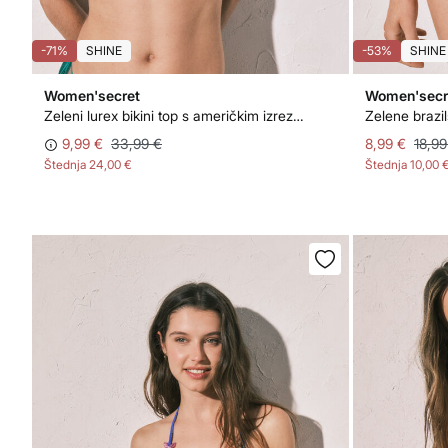
-71%
SHINE
-53%
SHINE
Women'secret
Women'secr
Zeleni lurex bikini top s američkim izrezom
9,99 €
33,99 €
8,99 €
18,99
Štednja
24,00 €
Štednja
10,00 