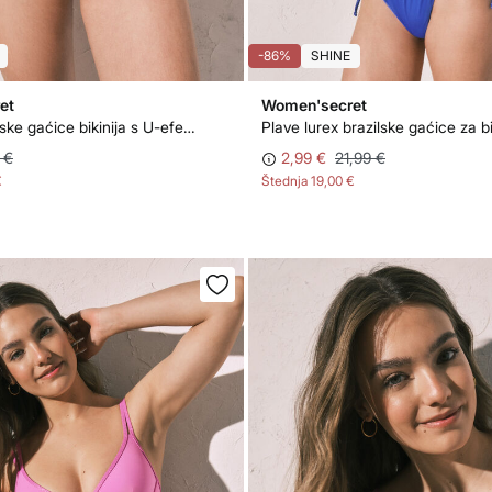
-86%
SHINE
et
Women'secret
Zelene brazilske gaćice bikinija s U-efektom od lurexa
Plave lurex brazilske gaćice za bi
 €
2,99 €
21,99 €
€
Štednja
19,00 €