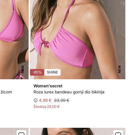
NEW
NEW
-85%
SHINE
Women'secret
a žicom
Roza lurex bandeau gornji dio bikinija
4,99 €
33,99 €
Štednja
29,00 €