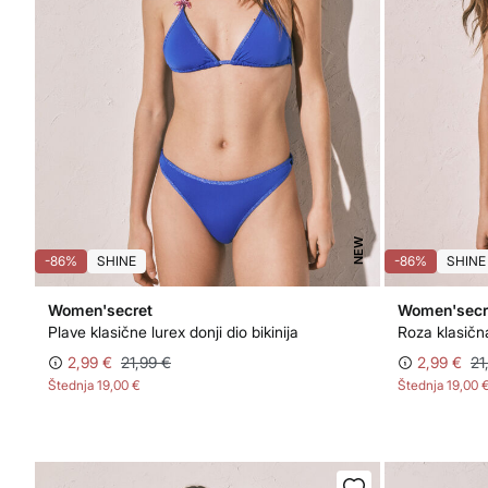
NEW
-86%
SHINE
-86%
SHINE
Women'secret
Women'secr
Plave klasične lurex donji dio bikinija
2,99 €
21,99 €
2,99 €
21
Štednja
19,00 €
Štednja
19,00 