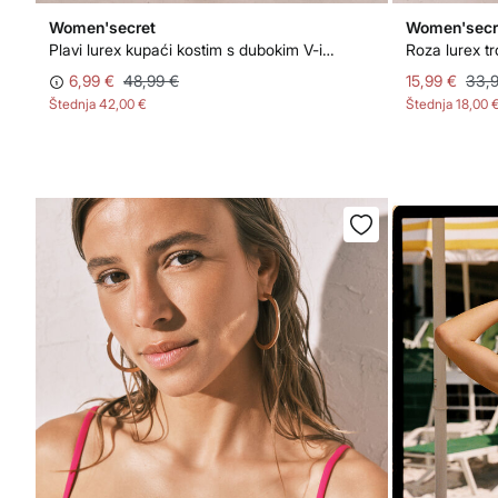
Women'secret
Women'secr
Plavi lurex kupaći kostim s dubokim V-izrezom
Roza lurex tro
6,99 €
48,99 €
15,99 €
33,
Štednja
42,00 €
Štednja
18,00 