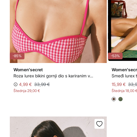
-85%
-53%
Women'secret
Women'secr
Roza lurex bikini gornji dio s kariranim vichy uzorkom
Smeđi lurex t
4,99 €
33,99 €
15,99 €
33,
Štednja
29,00 €
Štednja
18,00 