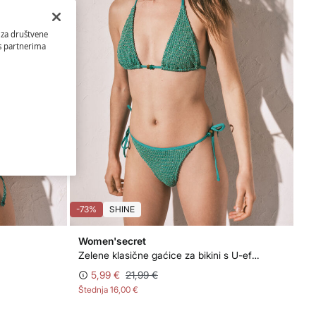
 za društvene
 s partnerima
-73%
SHINE
Women'secret
Zelene klasične gaćice za bikini s U-efektom od lurexa
5,99 €
21,99 €
Štednja
16,00 €