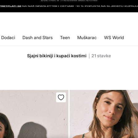
PRETPLATI SE
NA NAŠ NEWSLETTER I OSTVARI -10 % POPUSTA NA SLJEDEĆU KUPNJU
Dodaci
Dash and Stars
Teen
Muškarac
WS World
Sjajni bikiniji i kupaći kostimi
21
stavke