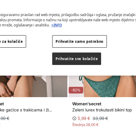
osiguravamo pravilan rad web-mjesta, prilagodbu sadržaja i oglasa, pružanje značajki
alizu prometa. Informacije o načinu na koji upotrebljavate naše web-mjesto dijelimo
 mreže, oglašavanje i analitiku.
+INFO
 za kolačiće
Prihvatite samo potrebno
Prihvatite sve kolačiće
-82%
et
Women'secret
Bordo brazilske gaćice s trakicama i životinjskim uzorkom
Zeleni lurex trokutasti bikini top
,99 €
5,99 €
33,99 €
€
Štednja
28,00 €