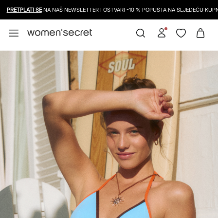
PRETPLATI SE
NA NAŠ NEWSLETTER I OSTVARI -10 % POPUSTA NA SLJEDEĆU KUPNJ