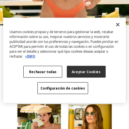
Usamos cookies propias y de terceros para gestionar la web, recabar
información sobre su uso, mejorar nuestros servicios y mostrarte
Otkrijte kolekciju kupaćih kostima koja je čista doza
publicidad acorde con tus preferencias y navegación. Puedes pinchar en
boje i energije, inspirisana radošću sunčanih dana.
ACEPTAR para permitir el uso de todas las cookies o en configuración
Sa živopisnim gradijentima, originalnim naborima i
para ver el detalle y seleccionar qué tipo cookies deseas aceptar o
rechazar.
+INFO
kontrastnim detaljima od kamenčića. Intenzivne
nijanse koje prenose energiju i optimizam, slaveći
Rechazar todas
Aceptar Cookies
činjenicu da je vaše omiljeno godišnje doba odmah
iza ugla.
Configuración de cookies
Pogledajte kolekciju