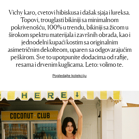
Vichy karo, cvetovi hibiskusa i dašak sjaja i lureksa.
Topovi, trouglasti bikiniji sa minimalnom
pokrivenošću, 100% u trendu, bikiniji sa žicom u
širokom spektru materijala i završnih obrada, kao i
jednodelni kupaći kostim sa originalnim
asimetričnim dekolteom, uparen sa odgovarajućim
peškirom. Sve to upotpunite dodacima od rafije,
resama i drvenim kuglicama. Leto: volimo te.
Pogledajte kolekciju