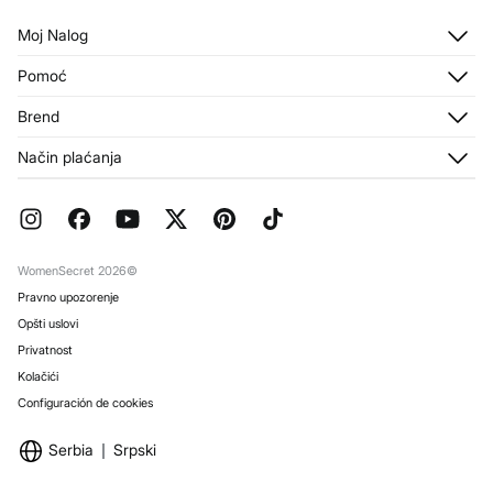
Moj Nalog
Prijavi se
Pomoć
Registruj se
Korisnički servis
Brend
Moje Adrese
Otprema
Moje Porudžbine
O nama
Način plaćanja
Povrati i otkazi
Franšize
Aktuelne Promocije
Press
Česta pitanja
Radi sa nama
Ukrasni papir
Prodavnice
WomenSecret 2026©
Pravno upozorenje
Opšti uslovi
Privatnost
Kolačići
Configuración de cookies
Serbia
Srpski