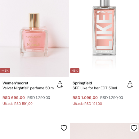
-46%
-15%
Women'secret
Springfield
Velvet Nightfall' perfume 50 ml.
SPF Like for her EDT 50ml
RSD 699,00
RSD 1.290,00
RSD 1.099,00
RSD 1.290,00
Uštede
RSD 591,00
Uštede
RSD 191,00