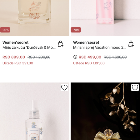
-30%
-70%
Women'secret
Women'secret
Miris za kuću 'Đurđevak & Mošus' 200 ml
Mirisni sprej Vacation mood 200 ml
RSD 899,00
RSD 1.290,00
RSD 499,00
RSD 1.690,00
Uštede
RSD 391,00
Uštede
RSD 1.191,00