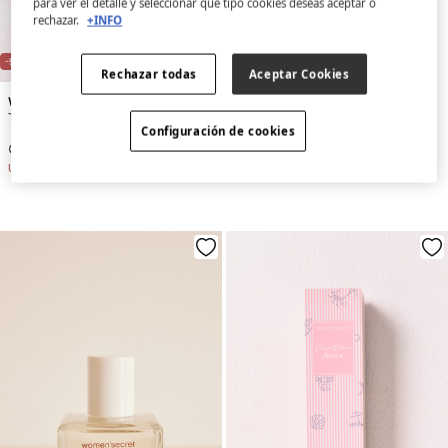
para ver el detalle y seleccionar qué tipo cookies deseas aceptar o
rechazar.
+INFO
-53%
-11%
Rechazar todas
Aceptar Cookies
Women'secret
Springfield
Toaletna voda No Worries Today 50 ml
SPF Woman Fragrance
Configuración de cookies
RSD 699,00
RSD 1.490,00
RSD 1.499,00
RSD 1.690,00
Uštede
RSD 791,00
Uštede
RSD 191,00