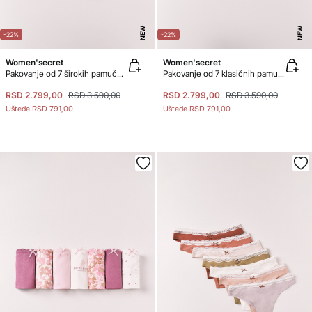
NEW
NEW
-22%
-22%
Women'secret
Women'secret
Pakovanje od 7 širokih pamučnih gaćica sa Snoopy printom
Pakovanje od 7 klasičnih pamučnih gaćica sa rupičastim dezenom u raznim bojama
RSD 2.799,00
RSD 3.590,00
RSD 2.799,00
RSD 3.590,00
Uštede
RSD 791,00
Uštede
RSD 791,00