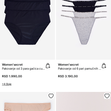
Women'secret
Women'secret
Pakovanje od 3 para gaćica culotte od mikrovlakna
Pakovanje od 6 pari pamučnih tangica
RSD 1.990,00
RSD 3.190,00
+4 Boje