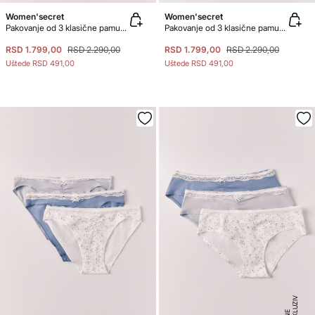
Women'secret
Women'secret
Pakovanje od 3 klasične pamučne gaćice sa rupičastim dezenom u različitim bojama
Pakovanje od 3 klasične pamučne gaćice sa logo trakom
RSD 1.799,00
RSD 2.290,00
RSD 1.799,00
RSD 2.290,00
Uštede
RSD 491,00
Uštede
RSD 491,00
E
K
S
K
U
ZI
V
O
N
LI
N