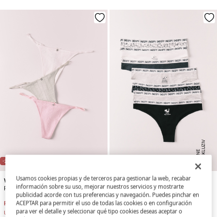
E
K
S
K
U
ZI
V
O
N
LI
N
L
E
NEW
NEW
-21%
-22%
Usamos cookies propias y de terceros para gestionar la web, recabar
Women'secret
Women'secret
información sobre su uso, mejorar nuestros servicios y mostrarte
Pakovanje od 3 tanga gaćice od pamuka sa rupičastim dezenom, raznih boja
Pakovanje od 7 brazilskih gaćica od pamuka sa Snoopy printom
publicidad acorde con tus preferencias y navegación. Puedes pinchar en
ACEPTAR para permitir el uso de todas las cookies o en configuración
RSD 1.799,00
RSD 2.290,00
RSD 2.799,00
RSD 3.590,00
para ver el detalle y seleccionar qué tipo cookies deseas aceptar o
Uštede
RSD 491,00
Uštede
RSD 791,00