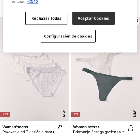
rechazar.
+INFO
Rechazar todas
Aceptar Cookies
Configuración de cookies
NEW
NEW
-22%
-21%
Women'secret
Women'secret
Pakovanje od 7 klasičnih pamučnih gaćica sa raznobojnim printom
Pakovanje 3 tanga gaćica sa trakom od pamuka sa logom