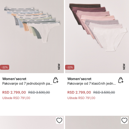
NEW
NEW
-22%
-22%
Women'secret
Women'secret
Pakovanje od 7 jednobojnih pamučnih tanga gaćica sa logom
Pakovanje od 7 klasičnih jednobojnih pamučnih gaćica
RSD 2.799,00
RSD 3.590,00
RSD 2.799,00
RSD 3.590,00
Uštede
RSD 791,00
Uštede
RSD 791,00