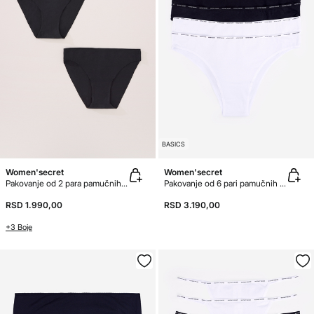
BASICS
Women'secret
Women'secret
Pakovanje od 2 para pamučnih gaćica
Pakovanje od 6 pari pamučnih brazilijana gaćica
RSD 1.990,00
RSD 3.190,00
+3 Boje