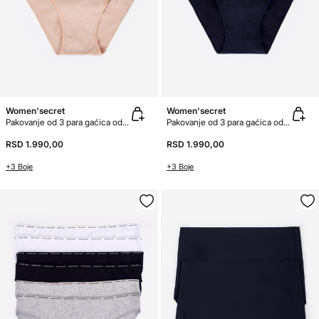
Women'secret
Women'secret
Pakovanje od 3 para gaćica od mikrovlakna
Pakovanje od 3 para gaćica od mikrovlakna
RSD 1.990,00
RSD 1.990,00
+3 Boje
+3 Boje