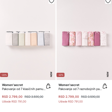
NEW
NEW
-22%
-22%
Women'secret
Women'secret
Pakovanje od 7 klasičnih pamučnih jednobojnih gaćica sa logom
Pakovanje od 7 raznobojnih pamučnih brazilskih gaćica sa printom
RSD 2.799,00
RSD 3.590,00
RSD 2.799,00
RSD 3.590,00
Uštede
RSD 791,00
Uštede
RSD 791,00