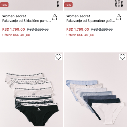
L
E
NEW
NEW
-21%
-21%
Women'secret
Women'secret
Pakovanje od 3 klasične pamučne gaćice sa cvetnom čipkom
Pakovanje od 3 pamučne gaćice sa cvetnom čipkom
RSD 1.799,00
RSD 2.290,00
RSD 1.799,00
RSD 2.290,00
Uštede
RSD 491,00
Uštede
RSD 491,00