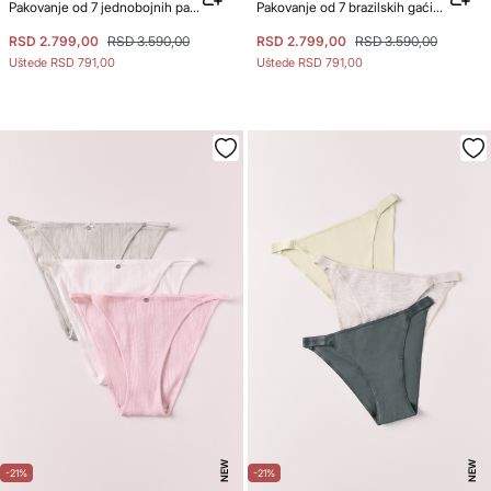
Pakovanje od 7 jednobojnih pamučnih širokih gaćica
Pakovanje od 7 brazilskih gaćica od mekog pamuka sa logom
RSD 2.799,00
RSD 3.590,00
RSD 2.799,00
RSD 3.590,00
Uštede
RSD 791,00
Uštede
RSD 791,00
NEW
NEW
-21%
-21%