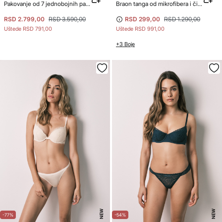
Pakovanje od 7 jednobojnih pamučnih tanga gaćica sa logom
Braon tanga od mikrofibera i čipke
RSD 2.799,00
RSD 3.590,00
RSD 299,00
RSD 1.290,00
Uštede
RSD 791,00
Uštede
RSD 991,00
+3 Boje
NEW
NEW
-77%
-54%