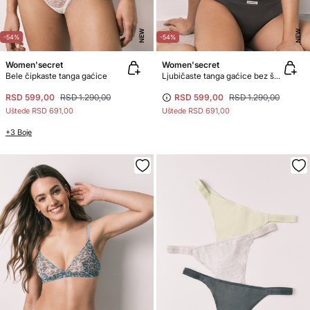
NEW
NEW
-54%
-54%
Women'secret
Women'secret
Bele čipkaste tanga gaćice
Ljubičaste tanga gaćice bez šavova
RSD 599,00
RSD 1.290,00
RSD 599,00
RSD 1.290,00
Uštede
RSD 691,00
Uštede
RSD 691,00
+3 Boje