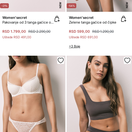
NEW
NEW
-21%
-54%
Women'secret
Women'secret
Pakovanje od 3 tanga gaćice od pamuka sa rupičastim dezenom, raznih boja
Zelene tanga gaćice od čipke
RSD 1.799,00
RSD 2.290,00
RSD 599,00
RSD 1.290,00
Uštede
RSD 491,00
Uštede
RSD 691,00
+3 Boje