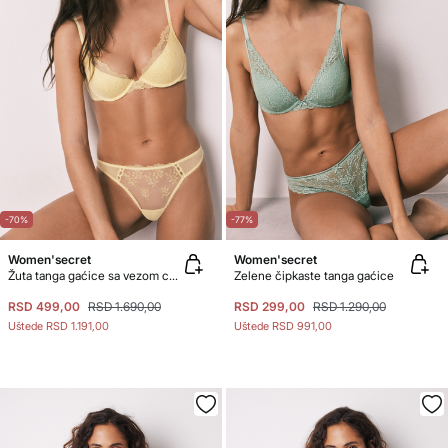
-70%
-77%
Women'secret
Women'secret
Žuta tanga gaćice sa vezom cveća
Zelene čipkaste tanga gaćice
RSD 499,00
RSD 1.690,00
RSD 299,00
RSD 1.290,00
Uštede
RSD 1.191,00
Uštede
RSD 991,00