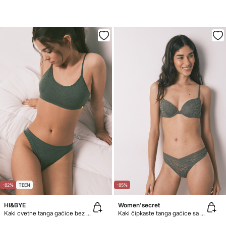
-82%
TEEN
-85%
HI&BYE
Women'secret
Kaki cvetne tanga gaćice bez šavova
Kaki čipkaste tanga gaćice sa V-izrezom u struku