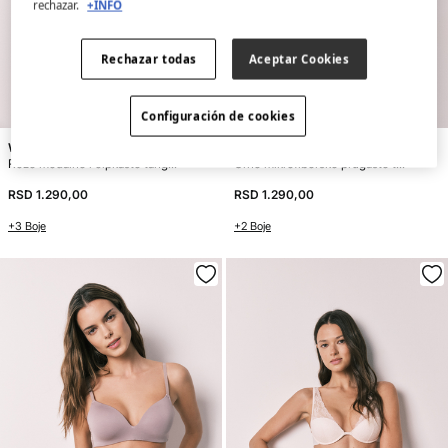
rechazar.
+INFO
Rechazar todas
Aceptar Cookies
Configuración de cookies
Women'secret
Women'secret
Roze modalne i čipkaste tanga gaćice
Crne mikrofiberske prugaste tanga gaćice sa čipkom`
RSD 1.290,00
RSD 1.290,00
+3 Boje
+2 Boje