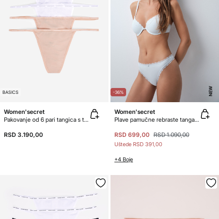
NEW
BASICS
-36%
Women'secret
Women'secret
Pakovanje od 6 pari tangica s trakom od mikrovlakna
Plave pamučne rebraste tanga gaćice
RSD 3.190,00
RSD 699,00
RSD 1.090,00
Uštede
RSD 391,00
+4 Boje