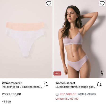
NEW
-54%
Women'secret
Women'secret
Pakovanje od 2 klasične pamučne tange
Ljubičaste rebraste tanga gaćice bez šavova
RSD 1.990,00
RSD 599,00
RSD 1.290,00
Uštede
RSD 691,00
+3 Boje