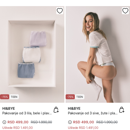
-75%
TEEN
-75%
TEEN
HI&BYE
HI&BYE
Pakovanje od 3 lila, bele i plave tanga gaćice
Pakovanje od 3 sive, žute i plave pamučne tanga gaćice
RSD 499,00
RSD 1.990,00
RSD 499,00
RSD 1.990,00
Uštede
RSD 1.491,00
Uštede
RSD 1.491,00