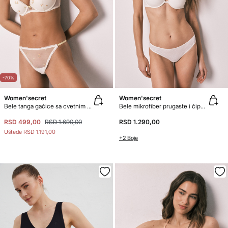
-70%
Women'secret
Women'secret
Bele tanga gaćice sa cvetnim vezom
Bele mikrofiber prugaste i čipkaste tanga gaćice
RSD 499,00
RSD 1.690,00
RSD 1.290,00
Uštede
RSD 1.191,00
+2 Boje