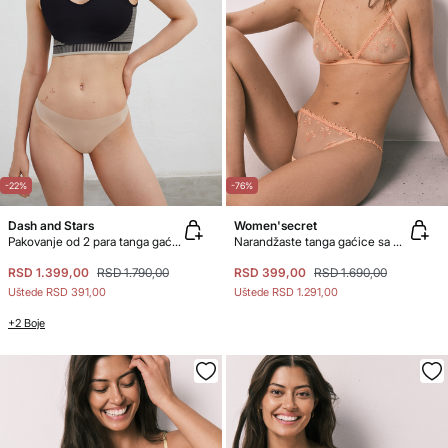
-22%
-76%
Dash and Stars
Women'secret
Pakovanje od 2 para tanga gaćica boje kože
Narandžaste tanga gaćice sa cvetnim vezom
RSD 1.399,00
RSD 1.790,00
RSD 399,00
RSD 1.690,00
Uštede
RSD 391,00
Uštede
RSD 1.291,00
+2 Boje