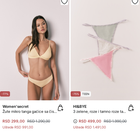
-77%
-75%
TEEN
Women'secret
HI&BYE
Žute mikro tanga gaćice sa čistim rezom
3 zelene, roze i tamno roze tanga gaćice
RSD 299,00
RSD 1.290,00
RSD 499,00
RSD 1.990,00
Uštede
RSD 991,00
Uštede
RSD 1.491,00