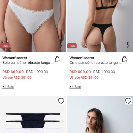
NEW
NEW
-36%
-36%
Women'secret
Women'secret
Bele pamučne rebraste tanga gaćice
Crne pamučne rebraste tanga gaćice
RSD 699,00
RSD 1.090,00
RSD 699,00
RSD 1.090,00
Uštede
RSD 391,00
Uštede
RSD 391,00
+4 Boje
+4 Boje