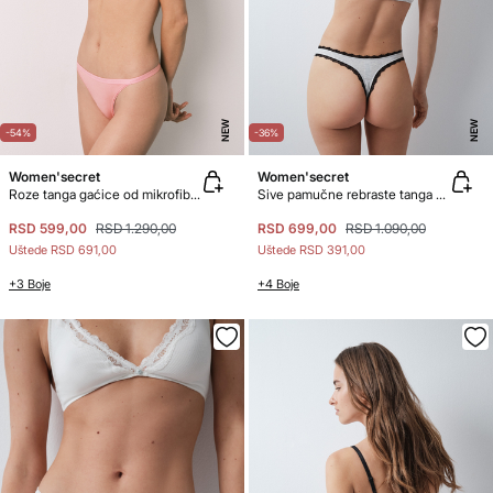
NEW
NEW
-54%
-36%
Women'secret
Women'secret
Roze tanga gaćice od mikrofibera i čipke
Sive pamučne rebraste tanga gaćice
RSD 599,00
RSD 1.290,00
RSD 699,00
RSD 1.090,00
Uštede
RSD 691,00
Uštede
RSD 391,00
+3 Boje
+4 Boje