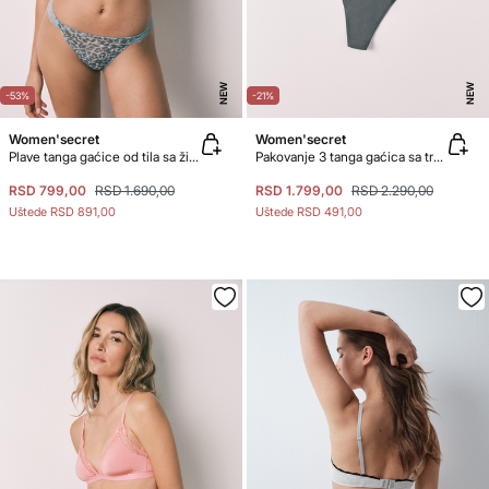
NEW
NEW
-53%
-21%
Women'secret
Women'secret
Plave tanga gaćice od tila sa životinjskim printom
Pakovanje 3 tanga gaćica sa trakom od pamuka sa logom
RSD 799,00
RSD 1.690,00
RSD 1.799,00
RSD 2.290,00
Uštede
RSD 891,00
Uštede
RSD 491,00