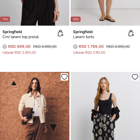
-75%
-55%
Springfield
Springfield
Crni laneni top prsluk
Laneni šorts
RSD 999,00
RSD 3.990,00
RSD 1.799,00
RSD 3.990,00
Uštede
RSD 2.991,00
Uštede
RSD 2.191,00