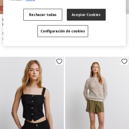
-82%
-74%
Rechazar todas
Aceptar Cookies
Springfield
Springfield
Kratka suknja od lana sa etno printom
Laneni prsluk sa etno printom
Configuración de cookies
RSD 799,00
RSD 4.490,00
RSD 1.299,00
RSD 4.990,00
Uštede
RSD 3.691,00
Uštede
RSD 3.691,00