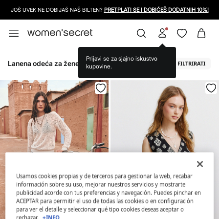
JOŠ UVEK NE DOBIJAŠ NAŠ BILTEN?
PRETPLATI SE I DOBIĆEŠ DODATNIH 10%!
Prijavi se za sjajno iskustvo
Lanena odeća za žene
FILTRIRATI
kupovine.
Usamos cookies propias y de terceros para gestionar la web, recabar
información sobre su uso, mejorar nuestros servicios y mostrarte
publicidad acorde con tus preferencias y navegación. Puedes pinchar en
ACEPTAR para permitir el uso de todas las cookies o en configuración
para ver el detalle y seleccionar qué tipo cookies deseas aceptar o
rechazar.
+INFO