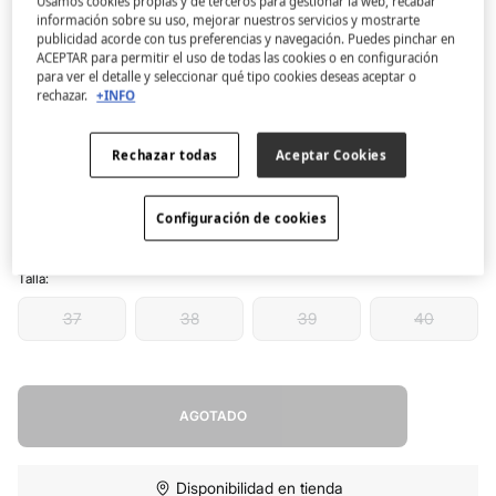
Usamos cookies propias y de terceros para gestionar la web, recabar
Women'secret
información sobre su uso, mejorar nuestros servicios y mostrarte
publicidad acorde con tus preferencias y navegación. Puedes pinchar en
Zapatillas BIO cerradas denim azul
ACEPTAR para permitir el uso de todas las cookies o en configuración
4.6
(83)
para ver el detalle y seleccionar qué tipo cookies deseas aceptar o
rechazar.
+INFO
4,99 €
26,99 €
Ahorras
22,00 €
82
Rechazar todas
Aceptar Cookies
Color:
azul
Configuración de cookies
Talla:
37
38
39
40
AGOTADO
Disponibilidad en tienda