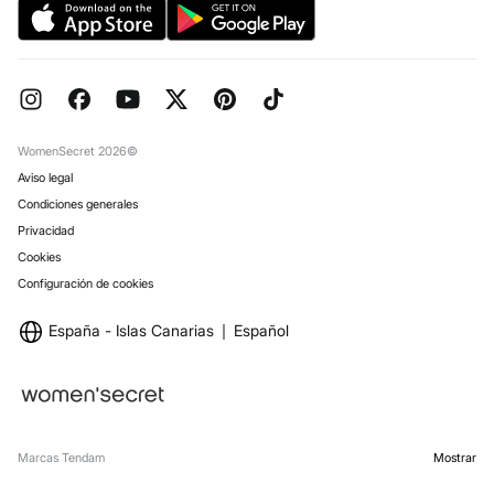
Preguntas frecuentes
Objetivos Desarrollo Sostenibilidad
Pedidos regalo
Reserva en tienda
WomenSecret 2026©
Aviso legal
Condiciones generales
Privacidad
Cookies
Configuración de cookies
España - Islas Canarias
Español
Marcas Tendam
Mostrar