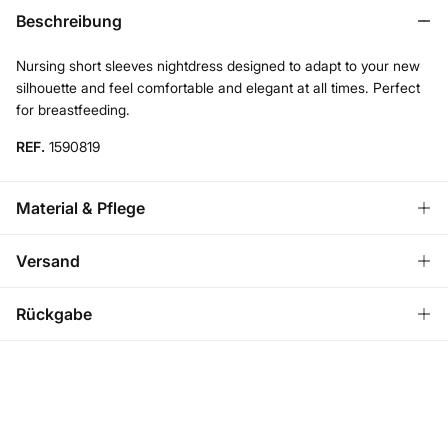
Beschreibung
Nursing short sleeves nightdress designed to adapt to your new
silhouette and feel comfortable and elegant at all times. Perfect
for breastfeeding.
REF.
1590819
Material & Pflege
Material
Versand
95%
viskose
,
5%
elasthan
KOSTENLOS ab einem
VERSAND ZU DIR NACH
3,95
Rückgabe
Bestellwert von 50 €
Pflege
HAUSE
€
Maschinenwäsche max. 30°C Schonwaschgang
Du hast
30 Tage
Zeit für eine Rückgabe und kannst eine der
folgenden Methoden wählen:
Nicht für den Trockner geeignet
Versand ans Lager
Kalt bügeln