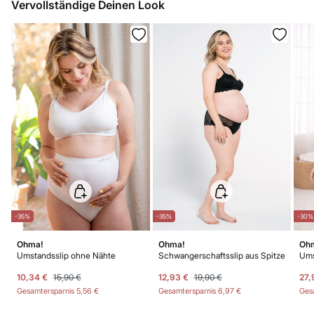
Vervollständige Deinen Look
Nicht trockenreinigen
-35%
-35%
-30%
Ohma!
Ohma!
Oh
Umstandsslip ohne Nähte
Schwangerschaftsslip aus Spitze
10,34 €
15,90 €
12,93 €
19,90 €
27,
Gesamtersparnis
5,56 €
Gesamtersparnis
6,97 €
Ges