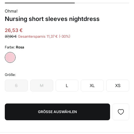
Ohma!
Nursing short sleeves nightdress
26,53 €
37,90 €
Gesamtersparnis
11,37 €
30
Farbe:
Rosa
Größe:
S
M
L
XL
XS
GRÖSSE AUSWÄHLEN