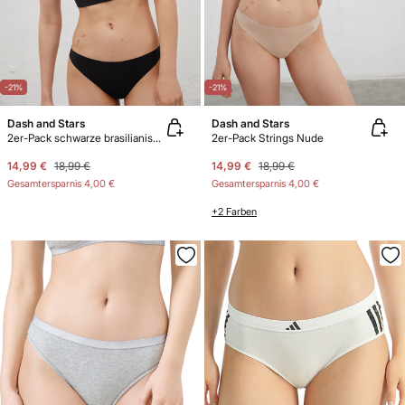
-21%
-21%
Dash and Stars
Dash and Stars
2er-Pack schwarze brasilianische Slips mit Laserschnitt
2er-Pack Strings Nude
14,99 €
18,99 €
14,99 €
18,99 €
Gesamtersparnis
4,00 €
Gesamtersparnis
4,00 €
+2 Farben