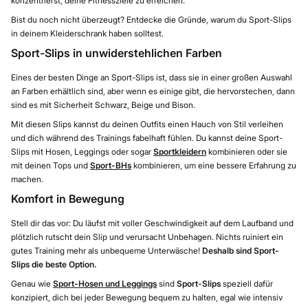
konzentrierst, deine Fitnessziele zu erreichen.
Bist du noch nicht überzeugt? Entdecke die Gründe, warum du Sport-Slips
in deinem Kleiderschrank haben solltest.
Sport-Slips in unwiderstehlichen Farben
Eines der besten Dinge an Sport-Slips ist, dass sie in einer großen Auswahl
an Farben erhältlich sind, aber wenn es einige gibt, die hervorstechen, dann
sind es mit Sicherheit Schwarz, Beige und Bison.
Mit diesen Slips kannst du deinen Outfits einen Hauch von Stil verleihen
und dich während des Trainings fabelhaft fühlen. Du kannst deine Sport-
Slips mit Hosen, Leggings oder sogar
Sportkleidern
kombinieren oder sie
mit deinen Tops und
Sport-BHs
kombinieren, um eine bessere Erfahrung zu
machen.
Komfort in Bewegung
Stell dir das vor: Du läufst mit voller Geschwindigkeit auf dem Laufband und
plötzlich rutscht dein Slip und verursacht Unbehagen. Nichts ruiniert ein
gutes Training mehr als unbequeme Unterwäsche!
Deshalb sind Sport-
Slips die beste Option.
Genau wie
Sport-Hosen und Leggings
sind
Sport-Slips
speziell dafür
konzipiert, dich bei jeder Bewegung bequem zu halten, egal wie intensiv