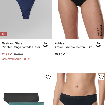
E
X
C
L
U
SI
V
E
O
N
LI
N
E
-32%
Dash and Stars
Adidas
Pacote 2 tanga cortada a laser
Active Essential Cotton 3 Stripes Panties
12,99 €
18,99 €
16,95 €
Gesamtersparnis
6,00 €