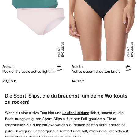
E
X
C
L
U
SI
V
E
O
N
LI
N
E
X
C
L
U
SI
V
E
O
N
LI
N
E
E
Adidas
Adidas
Pack of 3 classic active light flex panties
Active essential cotton briefs
29,95 €
14,95 €
Die Sport-Slips, die du brauchst, um deine Workouts
zu rocken!
Wenn du eine aktive Frau bist und
Laufbekleidung
liebst, kannst du die
Bedeutung von guten
Sport-Slips
auf keinen Fall ignorieren. Diese
essentiellen Kleidungsstücke werden zu deinen besten Verbündeten bei
jeder Bewegung und sorgen für Komfort und Halt, während du dich darauf