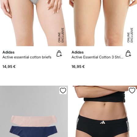
E
X
C
L
U
SI
V
E
O
N
LI
N
E
X
C
L
U
SI
V
E
O
N
LI
N
E
E
Adidas
Adidas
Active essential cotton briefs
Active Essential Cotton 3 Stripes Panties
14,95 €
16,95 €