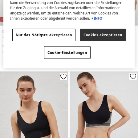
kann die Verwendung von Cookies zugelassen oder die Einstellungen
für den Zugang zu und die Auswahl von detaillierten Informationen
angezeigt werden, um zu entscheiden, welche Art von Cookies von
Ihnen akzeptieren oder abgelehnt werden sollen.
+INFO
-21%
-21%
Dash and Stars
Dash and Stars
Nur das Nötigste akzeptieren
Cookies akzeptieren
2er-Pack hautfarbene Brazilian-Slips mit Laserschnitt
2er-Pack Strings Schwarz
14,99 €
18,99 €
14,99 €
18,99 €
Gesamtersparnis
4,00 €
Gesamtersparnis
4,00 €
Cookie-Einstellungen
+2 Farben