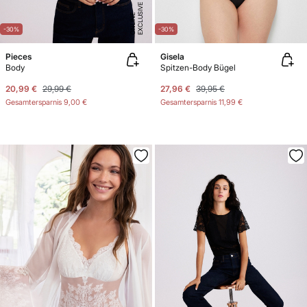
E
X
C
L
U
SI
V
E
O
N
LI
N
E
-30%
-30%
Pieces
Gisela
Body​
Spitzen-Body Bügel
20,99 €
29,99 €
27,96 €
39,95 €
Gesamtersparnis
9,00 €
Gesamtersparnis
11,99 €