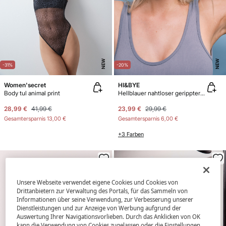
NEW
NEW
-31%
-20%
Women'secret
HI&BYE
Body tul animal print
Hellblauer nahtloser gerippter Body
28,99 €
41,99 €
23,99 €
29,99 €
Gesamtersparnis
13,00 €
Gesamtersparnis
6,00 €
+3 Farben
Unsere Webseite verwendet eigene Cookies und Cookies von
Drittanbietern zur Verwaltung des Portals, für das Sammeln von
Informationen über seine Verwendung, zur Verbesserung unserer
Dienstleistungen und zur Anzeige von Werbung aufgrund der
Auswertung Ihrer Navigationsvorlieben. Durch das Anklicken von OK
kann die Verwendung von Cookies zugelassen oder die Einstellungen