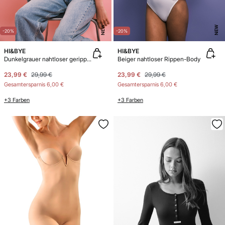
NEW
NEW
-20%
-20%
HI&BYE
HI&BYE
Dunkelgrauer nahtloser gerippter Body
Beiger nahtloser Rippen-Body
23,99 €
29,99 €
23,99 €
29,99 €
Gesamtersparnis
6,00 €
Gesamtersparnis
6,00 €
+3 Farben
+3 Farben