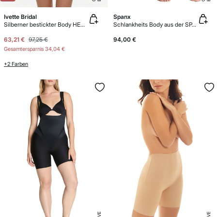
Ivette Bridal
Spanx
Silberner bestickter Body HERITAGE
Schlankheits Body aus der SPANXsculpt™ Ultra Sculpt-Kollektion
63,21 €
97,25 €
94,00 €
Gesamtersparnis
34,04 €
+2 Farben