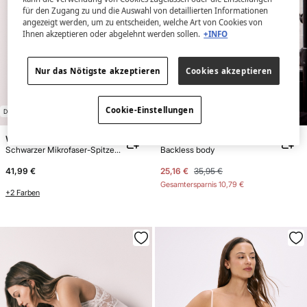
für den Zugang zu und die Auswahl von detaillierten Informationen
angezeigt werden, um zu entscheiden, welche Art von Cookies von
Ihnen akzeptieren oder abgelehnt werden sollen.
+INFO
Nur das Nötigste akzeptieren
Cookies akzeptieren
E
X
C
L
U
SI
V
E
O
N
LI
N
E
Cookie-Einstellungen
DISPONÍVEL XL
-30%
Women'secret
Gisela
Schwarzer Mikrofaser-Spitzen-Triangel-Body
Backless body
41,99 €
25,16 €
35,95 €
Gesamtersparnis
10,79 €
+2 Farben