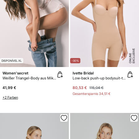
E
X
C
L
U
SI
V
E
O
N
LI
N
E
DISPONÍVEL XL
-30%
Women'secret
Ivette Bridal
Weißer Triangel-Body aus Mikrofaser und Spitze
Low-back push-up bodysuit-trousers
41,99 €
80,53 €
115,04 €
Gesamtersparnis
34,51 €
+2 Farben