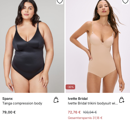
-30%
Spanx
Ivette Bridal
Tanga compression body
Ivette Bridal trikini bodysuit with push-up cups in nude
79,00 €
72,76 €
103,94 €
Gesamtersparnis
31,18 €