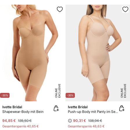
E
X
C
L
U
SI
V
E
O
N
LI
N
E
X
C
L
U
SI
V
E
O
N
LI
N
E
E
-30%
-35%
Ivette Bridal
Ivette Bridal
Shapewear-Body mit Bein
Push-up Body mit Panty im Second-Skin-Effekt
94,85 €
135,50 €
90,31 €
138,94 €
Gesamtersparnis
40,65 €
Gesamtersparnis
48,63 €