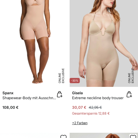
E
X
C
L
U
SI
V
E
O
N
LI
N
E
X
C
L
U
SI
V
E
O
N
LI
N
E
E
-30%
Spanx
Gisela
Shapewear-Body mit Ausschnitt
Extreme neckline body trouser
108,00 €
30,07 €
42,95 €
Gesamtersparnis
12,88 €
+2 Farben