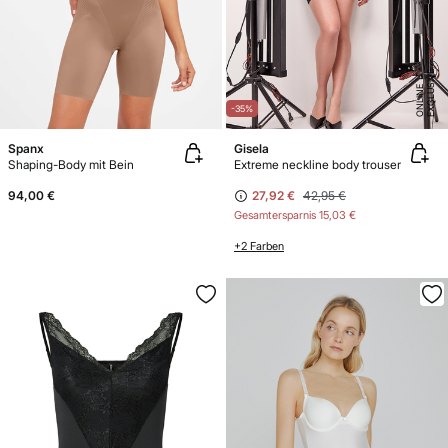
E
X
C
L
U
SI
V
E
O
N
LI
N
E
-35%
Spanx
Gisela
Shaping-Body mit Bein
Extreme neckline body trouser
94,00 €
27,92 €
42,95 €
Gesamtersparnis
15,03 €
+2 Farben