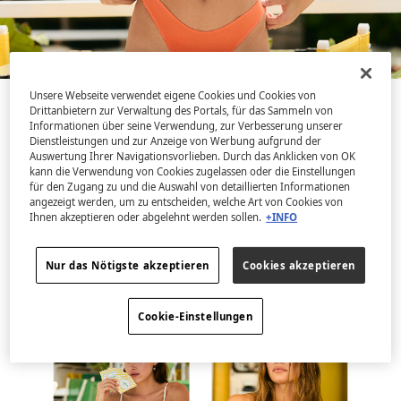
Unsere Webseite verwendet eigene Cookies und Cookies von
Drittanbietern zur Verwaltung des Portals, für das Sammeln von
Entdecke eine Bademodenkollektion voller Farbe
Informationen über seine Verwendung, zur Verbesserung unserer
und Lebensfreude, inspiriert von der Freude
Dienstleistungen und zur Anzeige von Werbung aufgrund der
Auswertung Ihrer Navigationsvorlieben. Durch das Anklicken von OK
sonniger Tage. Mit lebendigen Farbverläufen,
kann die Verwendung von Cookies zugelassen oder die Einstellungen
originellen Raffungen und kontrastierenden
für den Zugang zu und die Auswahl von detaillierten Informationen
Schmuckstein-Details. Leuchtende Töne, die
angezeigt werden, um zu entscheiden, welche Art von Cookies von
Ihnen akzeptieren oder abgelehnt werden sollen.
+INFO
Energie und Optimismus ausstrahlen und feiern,
dass deine Lieblingsjahreszeit vor der Tür steht.
Nur das Nötigste akzeptieren
Cookies akzeptieren
Kollektion entdecken
Cookie-Einstellungen