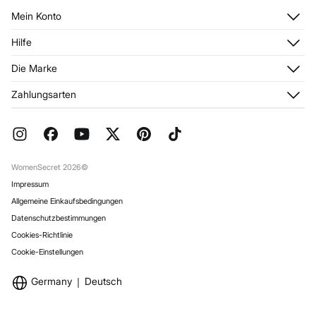
Mein Konto
Anmelden
Hilfe
Registrieren
Kundendienst
Die Marke
Meine Adressen
Häufig gestellte Fragen
Meine Bestellungen
Über uns
Zahlungsarten
Aktuelle Rabattaktionen
Franchise
FAQ
Presse
Geschenkverpackung
Jobangebote
Rückgabe und Stornierung
Stores
Versand
WomenSecret 2026©
Impressum
Allgemeine Einkaufsbedingungen
Datenschutzbestimmungen
Cookies-Richtlinie
Cookie-Einstellungen
Germany
Deutsch