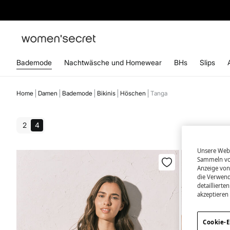
ABONN
Bademode
Nachtwäsche und Homewear
BHs
Slips
Home
Damen
Bademode
Bikinis
Höschen
Tanga
2
4
Unsere Webs
Sammeln von
Anzeige von
die Verwend
detailliert
akzeptieren
Cookie-E