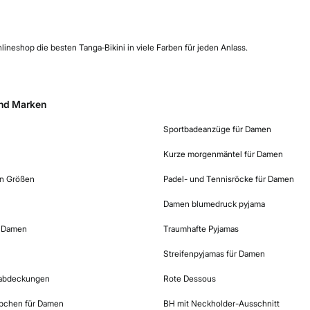
ineshop die besten Tanga‑Bikini in viele Farben für jeden Anlass.
nd Marken
Sportbadeanzüge für Damen
Kurze morgenmäntel für Damen
n Größen
Padel- und Tennisröcke für Damen
Damen blumedruck pyjama
r Damen
Traumhafte Pyjamas
Streifenpyjamas für Damen
nabdeckungen
Rote Dessous
bchen für Damen
BH mit Neckholder-Ausschnitt