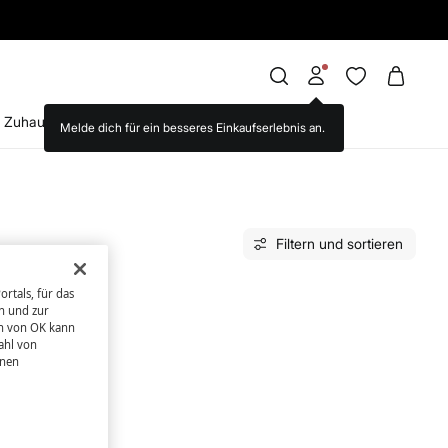
EINKAUF
Zuhause
Brands we love
WS World
Filtern und sortieren
rtals, für das
n und zur
en von OK kann
ahl von
hnen