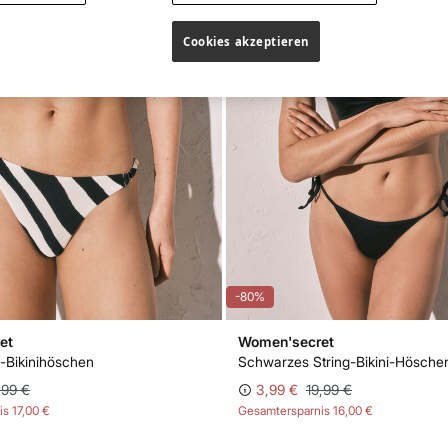
Cookies akzeptieren
-80%
et
Women'secret
-Bikinihöschen
,99 €
3,99 €
19,99 €
is
17,00 €
Gesamtersparnis
16,00 €