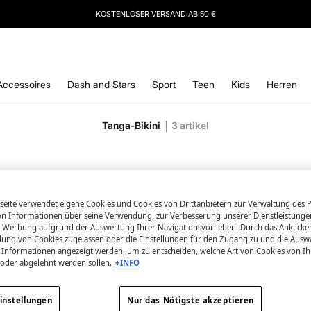
IERE
UNSEREN NEWSLETTER UND SICHERE DIR 10 % RABATT AUF DEINEN NÄCHSTEN 
Accessoires
Dash and Stars
Sport
Teen
Kids
Herren
Tanga‑Bikini
3
artikel
eite verwendet eigene Cookies und Cookies von Drittanbietern zur Verwaltung des Po
 Informationen über seine Verwendung, zur Verbesserung unserer Dienstleistunge
 Werbung aufgrund der Auswertung Ihrer Navigationsvorlieben. Durch das Anklick
ung von Cookies zugelassen oder die Einstellungen für den Zugang zu und die Ausw
en Informationen angezeigt werden, um zu entscheiden, welche Art von Cookies von I
 oder abgelehnt werden sollen.
+INFO
instellungen
Nur das Nötigste akzeptieren