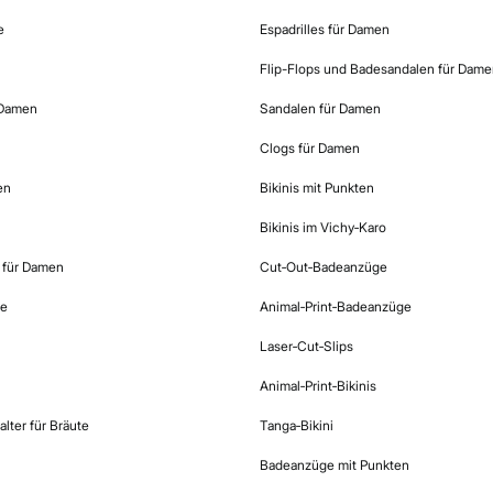
e
Espadrilles für Damen
Flip-Flops und Badesandalen für Dame
Damen​
Sandalen für Damen
Clogs für Damen
en
Bikinis mit Punkten
Bikinis im Vichy‑Karo
s für Damen
Cut‑Out‑Badeanzüge
se
Animal‑Print‑Badeanzüge
Laser‑Cut‑Slips
Animal‑Print‑Bikinis
lter für Bräute
Tanga‑Bikini
Badeanzüge mit Punkten