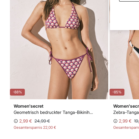
-88%
-85%
Women'secret
Women'secr
Geometrisch bedruckter Tanga-Bikinihöschen
Zebra-Tanga
2,99 €
24,99 €
2,99 €
19
Gesamtersparnis
22,00 €
Gesamtersparn