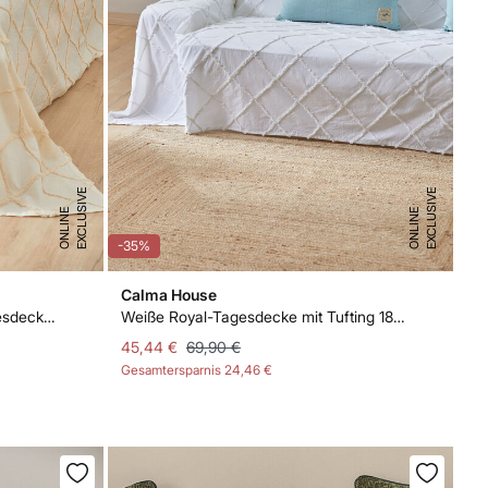
E
X
C
L
U
I
V
E
O
N
L
I
N
E
X
C
L
U
I
V
E
O
N
L
I
N
S
E
S
E
-35%
Calma House
<nt>ROYAL</nt> gesteppte Tagesdecke 240x260
Weiße Royal-Tagesdecke mit Tufting 180x260
45,44 €
69,90 €
Gesamtersparnis
24,46 €