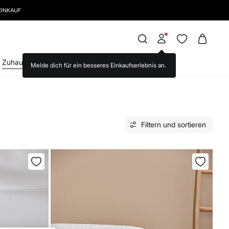
EINKAUF
Zuhause
Brands we love
WS World
Filtern und sortieren