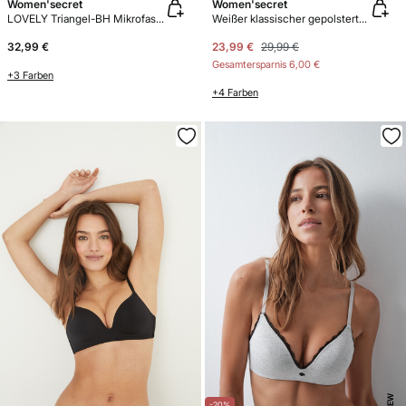
Women'secret
Women'secret
LOVELY Triangel-BH Mikrofaser
Weißer klassischer gepolsterter Baumwoll-BH BEAUTIFUL
32,99 €
23,99 €
29,99 €
Gesamtersparnis
6,00 €
+3 Farben
+4 Farben
NEW
-20%