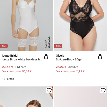
E
X
C
L
U
SI
V
E
O
N
LI
N
E
-35%
-30%
Ivette Bridal
Gisela
Ivette Bridal white backless bodysuit with push-up cups
Spitzen-Body Bügel
93,44 €
143,76 €
27,96 €
39,95 €
Gesamtersparnis
50,32 €
Gesamtersparnis
11,99 €
+2 Farben