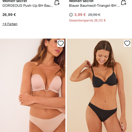
Women'secret
Women'secret
GORGEOUS Push-Up BH Baumwolle Nude
Blauer Baumwoll-Triangel-BH CHARMING
26,99 €
3,99 €
29,99 €
Gesamtersparnis
26,00 €
+4 Farben