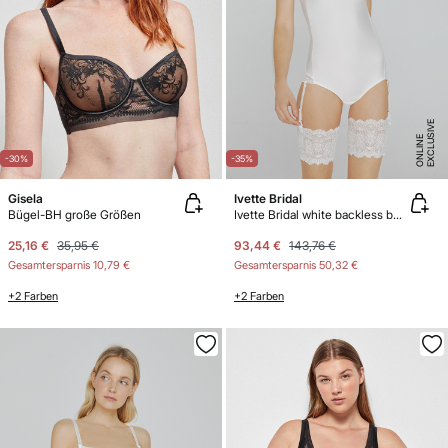
E
X
C
L
U
SI
V
E
O
N
LI
N
E
-30%
-35%
Gisela
Ivette Bridal
Bügel-BH große Größen
Ivette Bridal white backless bodysuit with push-up cups
25,16 €
35,95 €
93,44 €
143,76 €
Gesamtersparnis
10,79 €
Gesamtersparnis
50,32 €
+2 Farben
+2 Farben