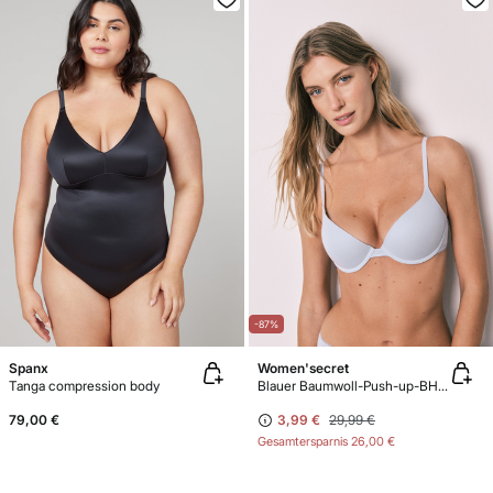
-87%
Spanx
Women'secret
Tanga compression body
Blauer Baumwoll-Push-up-BH GORGEOUS
79,00 €
3,99 €
29,99 €
Gesamtersparnis
26,00 €