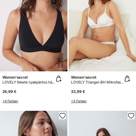
E
X
C
L
U
SI
V
E
O
N
LI
N
E
Women'secret
Women'secret
LOVELY fekete nyakpántos háromszög fazonú melltartó
LOVELY Triangel-BH Mikrofaser
26,99 €
32,99 €
+4 Farben
+3 Farben