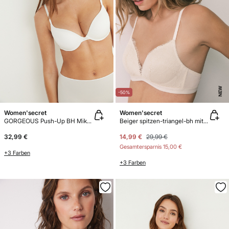
NEW
-50%
Women'secret
Women'secret
GORGEOUS Push-Up BH Mikrofaser
Beiger spitzen-triangel-bh mit polster CHARMING
32,99 €
14,99 €
29,99 €
Gesamtersparnis
15,00 €
+3 Farben
+3 Farben