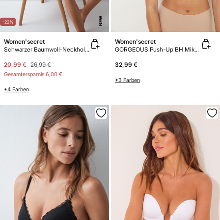
NEW
-22%
Women'secret
Women'secret
Schwarzer Baumwoll-Neckholder-BH FANTASTIC
GORGEOUS Push-Up BH Mikrofaser
20,99 €
26,99 €
32,99 €
Gesamtersparnis
6,00 €
+3 Farben
+4 Farben