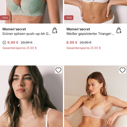
-70%
-70%
Women'secret
Women'secret
Grüner spitzen-push-up-bh GORGEOUS
Weißer gepolsterter Triangel-BH aus Baumwolle
8,99 €
29,99 €
8,99 €
29,99 €
Gesamtersparnis
21,00 €
Gesamtersparnis
21,00 €