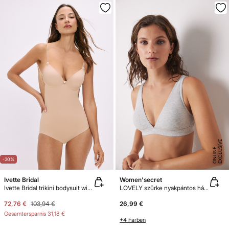
E
X
C
L
U
SI
V
E
O
N
LI
N
E
-30%
Ivette Bridal
Women'secret
Ivette Bridal trikini bodysuit with push-up cups in nude
LOVELY szürke nyakpántos háromszög fazonú melltartó
72,76 €
103,94 €
26,99 €
Gesamtersparnis
31,18 €
+4 Farben