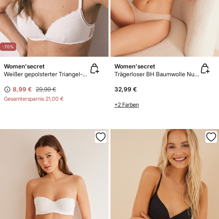
-70%
Women'secret
Women'secret
Weißer gepolsterter Triangel-BH aus Spitze CHARMING
Trägerloser BH Baumwolle Nude
8,99 €
29,99 €
32,99 €
Gesamtersparnis
21,00 €
+2 Farben