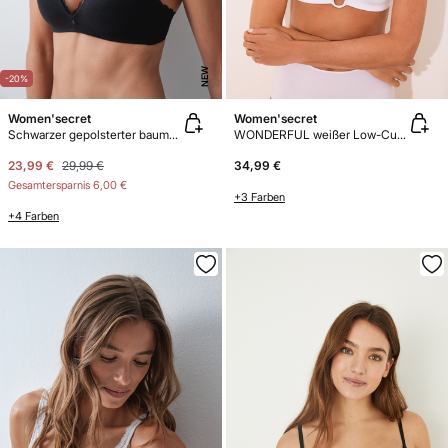
NEW
-20%
Women'secret
Women'secret
Schwarzer gepolsterter baumwoll-triangel-bh LOVELY
WONDERFUL weißer Low-Cut BH
23,99 €
29,99 €
34,99 €
Gesamtersparnis
6,00 €
+3 Farben
+4 Farben