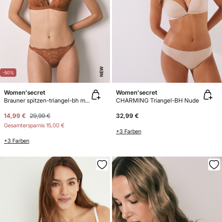
NEW
-50%
Women'secret
Women'secret
Brauner spitzen-triangel-bh mit polster CHARMING
CHARMING Triangel-BH Nude
14,99 €
29,99 €
32,99 €
Gesamtersparnis
15,00 €
+3 Farben
+3 Farben