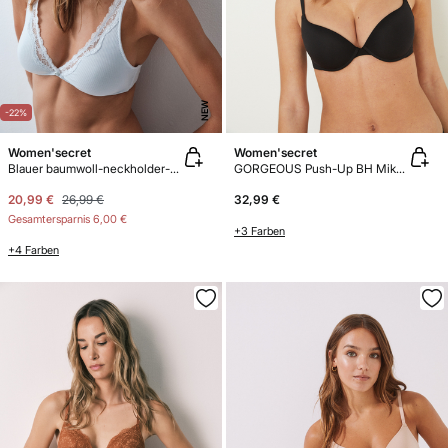
NEW
-22%
Women'secret
Women'secret
Blauer baumwoll-neckholder-bh FANTASTIC
GORGEOUS Push-Up BH Mikrofaser
20,99 €
26,99 €
32,99 €
Gesamtersparnis
6,00 €
+3 Farben
+4 Farben