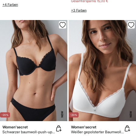
Gesamtersparnis
15,00 €
+4 Farben
+3 Farben
NEW
NEW
-20%
-20%
Women'secret
Women'secret
Schwarzer baumwoll-push-up-bh GORGEOUS
Weißer gepolsterter Baumwoll-Triangel-BH LOVELY