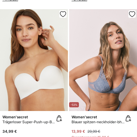
-53%
Women'secret
Women'secret
Trägerloser Super-Push-up-BH SUPERB Mikfrofaser
Blauer spitzen-neckholder-bh mit polster INTUITIVE
34,99 €
13,99 €
29,99 €