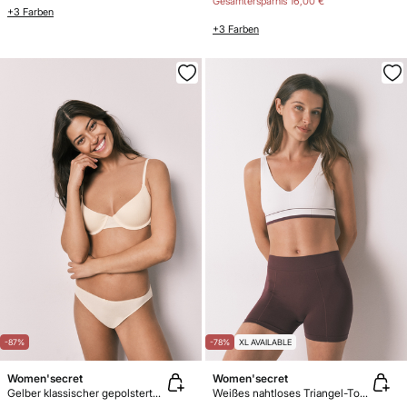
Gesamtersparnis
16,00 €
+3 Farben
+3 Farben
-87%
-78%
XL AVAILABLE
Women'secret
Women'secret
Gelber klassischer gepolsterter Baumwoll-BH BEAUTIFUL
Weißes nahtloses Triangel-Top LOVELY