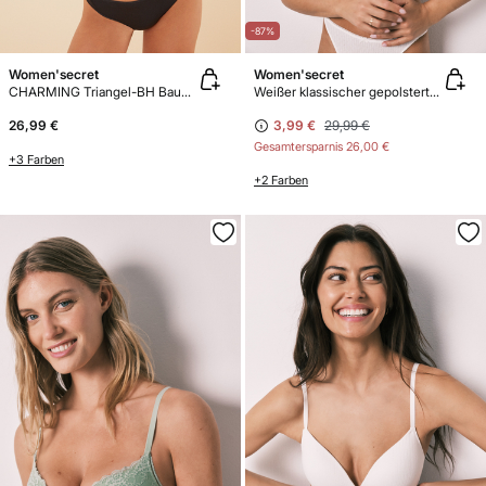
-87%
Women'secret
Women'secret
CHARMING Triangel-BH Baumwolle Schwarz
Weißer klassischer gepolsterter Baumwoll-BH BEAUTIFUL
26,99 €
3,99 €
29,99 €
Gesamtersparnis
26,00 €
+3 Farben
+2 Farben