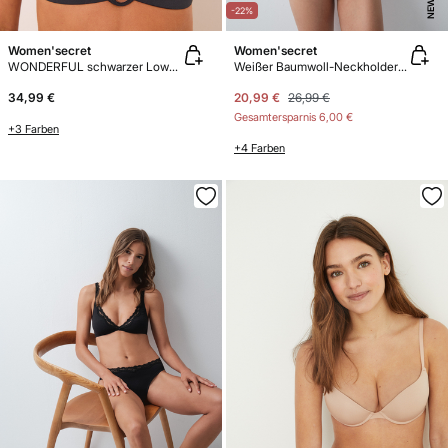
NEW
-22%
Women'secret
Women'secret
WONDERFUL schwarzer Low-Cut BH
Weißer Baumwoll-Neckholder-BH FANTASTIC
34,99 €
20,99 €
26,99 €
Gesamtersparnis
6,00 €
+3 Farben
+4 Farben