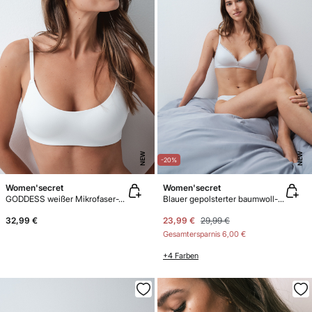
NEW
NEW
-20%
Women'secret
Women'secret
GODDESS weißer Mikrofaser-Top-BH mit Schaumstoff
Blauer gepolsterter baumwoll-triangel-bh LOVELY
32,99 €
23,99 €
29,99 €
Gesamtersparnis
6,00 €
+4 Farben