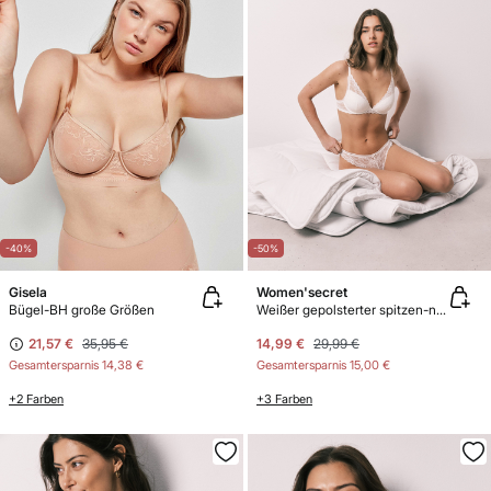
-40%
-50%
Gisela
Women'secret
Bügel-BH große Größen
Weißer gepolsterter spitzen-neckholder-bh INTUITIVE
21,57 €
35,95 €
14,99 €
29,99 €
Gesamtersparnis
14,38 €
Gesamtersparnis
15,00 €
+2 Farben
+3 Farben