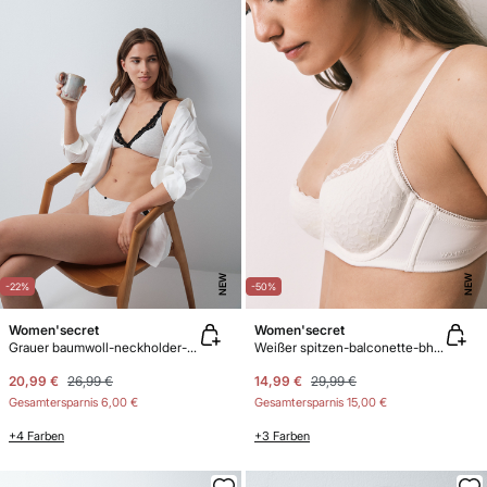
NEW
NEW
-22%
-50%
Women'secret
Women'secret
Grauer baumwoll-neckholder-bh FANTASTIC
Weißer spitzen-balconette-bh mit füllung BEAUTIFUL
20,99 €
26,99 €
14,99 €
29,99 €
Gesamtersparnis
6,00 €
Gesamtersparnis
15,00 €
+4 Farben
+3 Farben