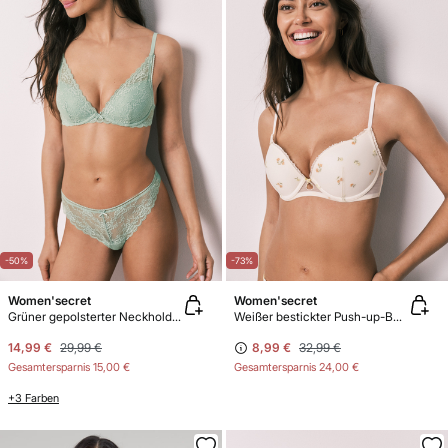
-50%
-73%
Women'secret
Women'secret
Grüner gepolsterter Neckholder-BH aus Spitze INTUITIVE
Weißer bestickter Push-up-BH mit Blumen GORGEOUS
14,99 €
29,99 €
8,99 €
32,99 €
Gesamtersparnis
15,00 €
Gesamtersparnis
24,00 €
+3 Farben