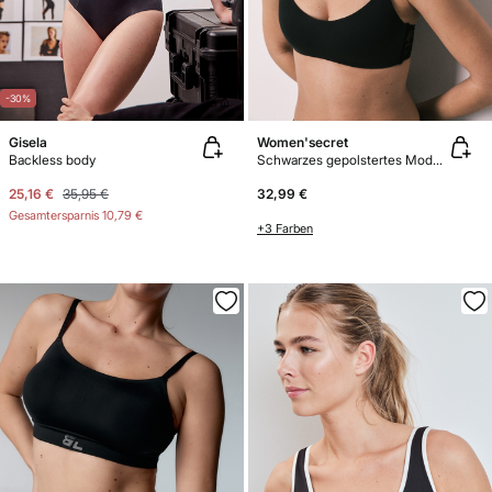
E
X
C
L
U
SI
V
E
O
N
LI
N
E
-30%
Gisela
Women'secret
Backless body
Schwarzes gepolstertes Modal-Spitzen-BH-Top
25,16 €
35,95 €
32,99 €
Gesamtersparnis
10,79 €
+3 Farben