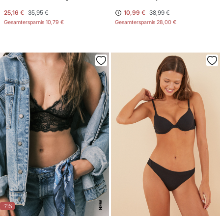
25,16 €
35,95 €
10,99 €
38,99 €
Gesamtersparnis
10,79 €
Gesamtersparnis
28,00 €
NEW
-71%