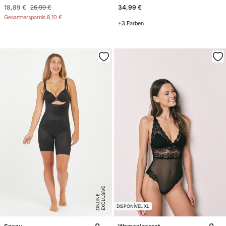
18,89 €
26,99 €
34,99 €
Gesamtersparnis
8,10 €
+3 Farben
E
X
C
L
U
SI
V
E
O
N
LI
N
E
DISPONÍVEL XL