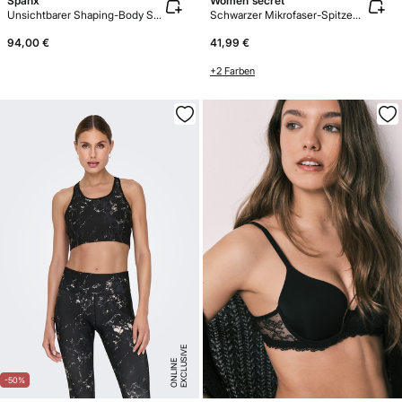
Spanx
Women'secret
Unsichtbarer Shaping-Body Schwarz Spanx
Schwarzer Mikrofaser-Spitzen-Triangel-Body
94,00 €
41,99 €
+2 Farben
E
X
C
L
U
SI
V
E
O
N
LI
N
E
-50%