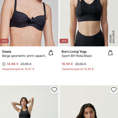
E
X
C
L
U
SI
V
E
O
N
LI
N
E
-50%
-50%
Gisela
Born Living Yoga
Beige geometric print capacity bikini top
Sport-BH Reka Black
14,98 €
29,95 €
19,95 €
39,90 €
Gesamtersparnis
14,97 €
Gesamtersparnis
19,95 €