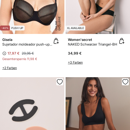
E
X
C
L
U
SI
V
E
O
N
LI
N
E
-40%
PUSH-UP
XL AVAILABLE
Gisela
Women'secret
Sujetador moldeador push-up capacidad"Let's break down the components:- **Sujetador**: From glossary, "BH"
NAKED Schwarzer Triangel-BH
17,97 €
29,95 €
34,99 €
Gesamtersparnis
11,98 €
+3 Farben
+2 Farben