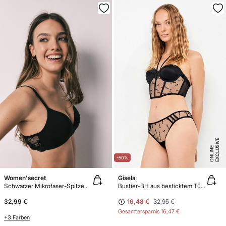
E
X
C
L
U
SI
V
E
O
N
LI
N
E
-50%
Women'secret
Gisela
Schwarzer Mikrofaser-Spitzen-Triangel-BH CHARMING
Bustier-BH aus besticktem Tüll und Satin
32,99 €
16,48 €
32,95 €
Gesamtersparnis
16,47 €
+3 Farben