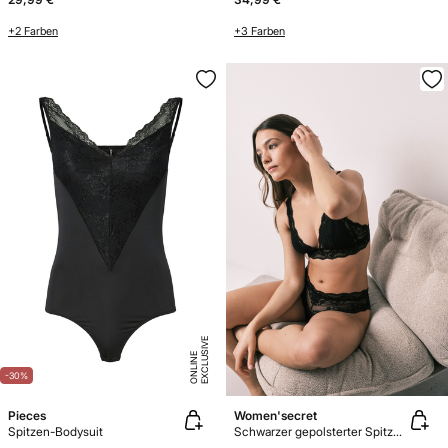
+2 Farben
+3 Farben
E
X
C
L
U
SI
V
E
O
N
LI
N
E
-30%
Pieces
Women'secret
Spitzen-Bodysuit
Schwarzer gepolsterter Spitzen-Triangel-BH FANTASTIC