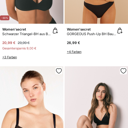
-30%
Women'secret
Women'secret
Schwarzer Triangel-BH aus Baumwolle
GORGEOUS Push-Up BH Baumwolle Schwarz
20,99 €
29,99 €
26,99 €
Gesamtersparnis
9,00 €
+4 Farben
+3 Farben