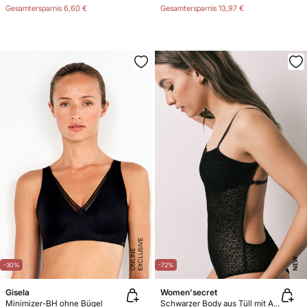
Gesamtersparnis
6,60 €
Gesamtersparnis
13,97 €
E
X
C
L
U
SI
V
E
O
N
LI
N
E
NEW
-30%
-72%
Gisela
Women'secret
Minimizer-BH ohne Bügel
Schwarzer Body aus Tüll mit Animal-Print