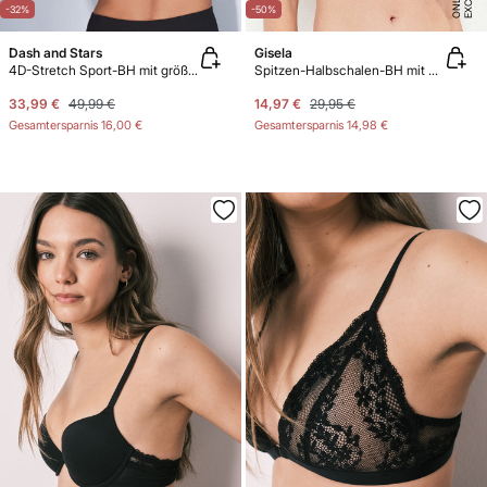
E
-32%
-50%
Dash and Stars
Gisela
4D-Stretch Sport-BH mit größerer Abdeckung in Schwarz
Spitzen-Halbschalen-BH mit gekreuzten Trägern
33,99 €
49,99 €
14,97 €
29,95 €
Gesamtersparnis
16,00 €
Gesamtersparnis
14,98 €