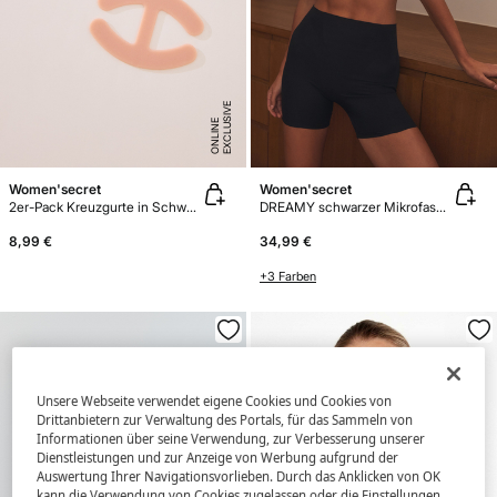
E
X
C
L
U
SI
V
E
O
N
LI
N
E
Women'secret
Women'secret
2er-Pack Kreuzgurte in Schwarz und Nude
DREAMY schwarzer Mikrofaser BH
8,99 €
34,99 €
+3 Farben
Unsere Webseite verwendet eigene Cookies und Cookies von
Drittanbietern zur Verwaltung des Portals, für das Sammeln von
Informationen über seine Verwendung, zur Verbesserung unserer
Dienstleistungen und zur Anzeige von Werbung aufgrund der
Auswertung Ihrer Navigationsvorlieben. Durch das Anklicken von OK
kann die Verwendung von Cookies zugelassen oder die Einstellungen