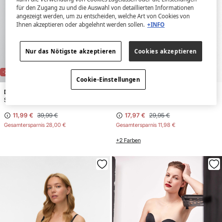
für den Zugang zu und die Auswahl von detaillierten Informationen
angezeigt werden, um zu entscheiden, welche Art von Cookies von
Ihnen akzeptieren oder abgelehnt werden sollen.
+INFO
Nur das Nötigste akzeptieren
Cookies akzeptieren
E
X
C
L
U
SI
V
E
O
N
LI
N
E
-70%
-40%
PUSH-UP
Cookie-Einstellungen
Dash and Stars
Gisela
Schwarzes asymmetrisches 4D-Stretch-Sporttop
Sujetador moldeador push-up capacidad"Let's break down the components:- **Sujetador**: From glossary, "BH"
11,99 €
39,99 €
17,97 €
29,95 €
Gesamtersparnis
28,00 €
Gesamtersparnis
11,98 €
+2 Farben