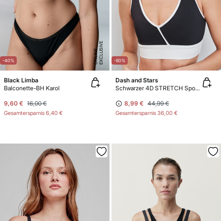
E
X
C
L
U
SI
V
E
O
N
LI
N
E
-40%
-80%
Black Limba
Dash and Stars
Balconette-BH Karol
Schwarzer 4D STRETCH Sport-BH
9,60 €
16,00 €
8,99 €
44,99 €
Gesamtersparnis
6,40 €
Gesamtersparnis
36,00 €