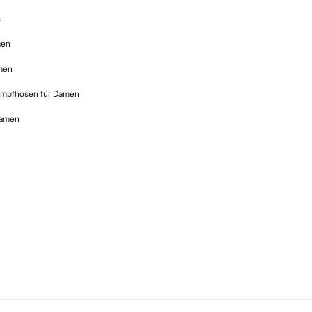
s
men
amen
rumpfhosen für Damen
Damen