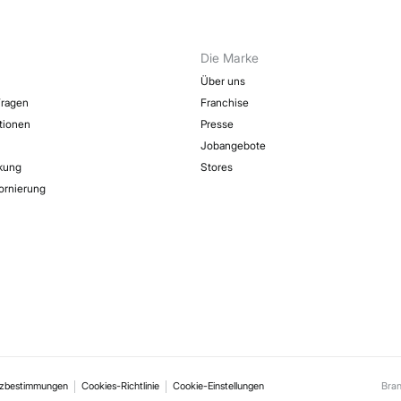
Die Marke
Über uns
Fragen
Franchise
ktionen
Presse
Jobangebote
kung
Stores
ornierung
tzbestimmungen
Cookies-Richtlinie
Cookie-Einstellungen
Bra