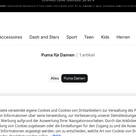
IERE
UNSEREN NEWSLETTER UND SICHERE DIR 10 % RABATT AUF DEINEN NÄCHSTEN 
Accessoires
Dash and Stars
Sport
Teen
Kids
Herren
Puma für Damen
1
artikel
Alles
Puma Damen
eite verwendet eigene Cookies und Cookies von Drittanbietern zur Verwaltung des Po
 Informationen über seine Verwendung, zur Verbesserung unserer Dienstleistunge
 Werbung aufgrund der Auswertung Ihrer Navigationsvorlieben. Durch das Anklick
ung von Cookies zugelassen oder die Einstellungen für den Zugang zu und die Ausw
en Informationen angezeigt werden, um zu entscheiden, welche Art von Cookies von I