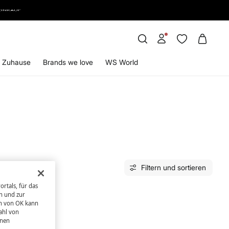
EINKAUF
Zuhause
Brands we love
WS World
Filtern und sortieren
rtals, für das
n und zur
en von OK kann
ahl von
hnen