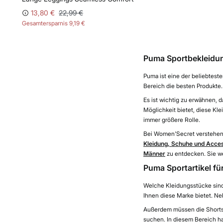
13,80 €
22,99 €
Gesamtersparnis
9,19 €
Puma Sportbekleidun
Puma ist eine der beliebtest
Bereich die besten Produkte.
Es ist wichtig zu erwähnen, 
Möglichkeit bietet, diese Kle
immer größere Rolle.
Bei Women'Secret verstehen w
Kleidung, Schuhe und Acces
Männer
zu entdecken. Sie we
Puma Sportartikel fü
Welche Kleidungsstücke sind
Ihnen diese Marke bietet. Ne
Außerdem müssen die Shorts 
suchen. In diesem Bereich ha