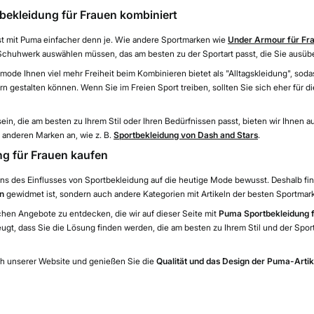
ekleidung für Frauen kombiniert
 ist mit Puma einfacher denn je. Wie andere Sportmarken wie
Under Armour für Fr
Schuhwerk auswählen müssen, das am besten zu der Sportart passt, die Sie ausüb
ode Ihnen viel mehr Freiheit beim Kombinieren bietet als "Alltagskleidung", sodass
n gestalten können. Wenn Sie im Freien Sport treiben, sollten Sie sich eher für d
ein, die am besten zu Ihrem Stil oder Ihren Bedürfnissen passt, bieten wir Ihnen 
n anderen Marken an, wie z. B.
Sportbekleidung von Dash and Stars
.
g für Frauen kaufen
s des Einflusses von Sportbekleidung auf die heutige Mode bewusst. Deshalb fin
n
gewidmet ist, sondern auch andere Kategorien mit Artikeln der besten Sportmar
ichen Angebote zu entdecken, die wir auf dieser Seite mit
Puma Sportbekleidung 
ugt, dass Sie die Lösung finden werden, die am besten zu Ihrem Stil und der Sport
ch unserer Website und genießen Sie die
Qualität und das Design der Puma-Artik