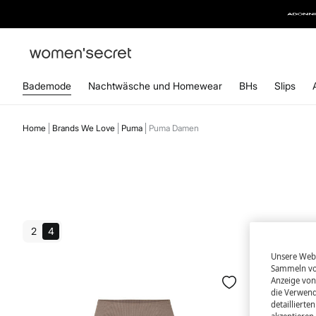
ABONN
Bademode
Nachtwäsche und Homewear
BHs
Slips
Home
Brands We Love
Puma
Puma Damen
2
4
Unsere Webs
Sammeln von
Anzeige von
die Verwend
detailliert