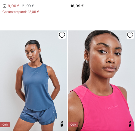
9,90 €
21,99 €
16,99 €
Gesamtersparnis
12,09 €
NEW
NEW
-20%
-20%