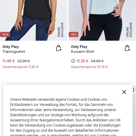
E
X
C
L
U
SI
V
E
O
N
LI
N
E
X
C
L
U
SI
V
E
O
N
LI
N
E
E
-50%
-55%
Only Play
Only Play
Trainingsshirt
Kurzarm-Shirt
11,49 €
22,99 €
11,25 €
24,99 €
Gesamtersparnis
11,50 €
Gesamtersparnis
13,74 €
Unsere Webseite verwendet eigene Cookies und Cookies von
Drittanbietern zur Verwaltung des Portals, für das Sammeln von
Informationen über seine Verwendung, zur Verbesserung unserer
Dienstleistungen und zur Anzeige von Werbung aufgrund der
Auswertung Ihrer Navigationsvorlieben. Durch das Anklicken von OK
kann die Verwendung von Cookies zugelassen oder die Einstellungen
für den Zugang zu und die Auswahl von detaillierten Informationen
angezeigt werden, um zu entscheiden, welche Art von Cookies von