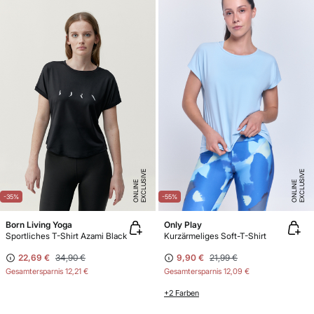
E
X
C
L
U
SI
V
E
O
N
LI
N
E
X
C
L
U
SI
V
E
O
N
LI
N
E
E
-35%
-55%
Born Living Yoga
Only Play
Sportliches T-Shirt Azami Black
Kurzärmeliges Soft-T-Shirt
22,69 €
34,90 €
9,90 €
21,99 €
Gesamtersparnis
12,21 €
Gesamtersparnis
12,09 €
+2 Farben