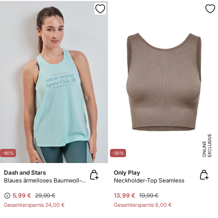
E
X
C
L
U
SI
V
E
O
N
LI
N
E
-80%
-30%
Dash and Stars
Only Play
Blaues ärmelloses Baumwoll-T-Shirt
Neckholder-Top Seamless
5,99 €
29,99 €
13,99 €
19,99 €
Gesamtersparnis
24,00 €
Gesamtersparnis
6,00 €