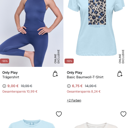
E
X
C
L
U
SI
V
E
O
N
LI
N
E
X
C
L
U
SI
V
E
O
N
LI
N
E
E
-55%
-55%
Only Play
Only Play
Trägershirt
Basic Baumwoll-T-Shirt
9,00 €
19,99 €
6,75 €
14,99 €
Gesamtersparnis
10,99 €
Gesamtersparnis
8,24 €
+2 Farben