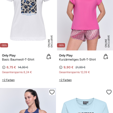
E
X
C
L
U
SI
V
E
O
N
LI
N
E
X
C
L
U
SI
V
E
O
N
LI
N
E
E
-55%
-55%
Only Play
Only Play
Basic Baumwoll-T-Shirt
Kurzärmeliges Soft-T-Shirt
6,75 €
14,99 €
9,90 €
21,99 €
Gesamtersparnis
8,24 €
Gesamtersparnis
12,09 €
+2 Farben
+2 Farben