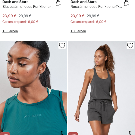
Dash and Stars
Dash and Stars
Blaues ärmelloses Funktions-T-Shirt
Rosa ärmelloses Funktions-T-Shirt
23,99 €
29,99 €
23,99 €
29,99 €
Gesamtersparnis
6,00 €
Gesamtersparnis
6,00 €
+3 Farben
+3 Farben
NEW
NEW
-20%
-22%