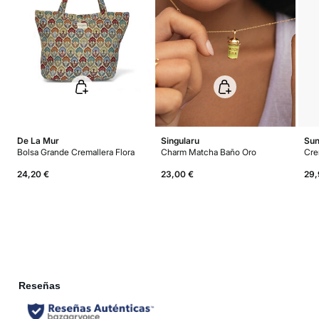
Días laborables (L-V). En envíos a Ceuta y Melilla, el cliente deberá abonar
los gastos de aduana correspondientes, los cuales variarán en función del
peso del envío.
De La Mur
Singularu
Sun
Bolsa Grande Cremallera Flora
Charm Matcha Baño Oro
24,20 €
23,00 €
29,