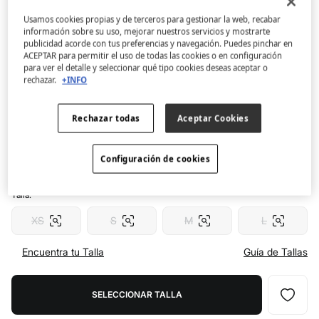
Usamos cookies propias y de terceros para gestionar la web, recabar
Women'secret
información sobre su uso, mejorar nuestros servicios y mostrarte
Braga bikini brasileña efecto U marrón
publicidad acorde con tus preferencias y navegación. Puedes pinchar en
ACEPTAR para permitir el uso de todas las cookies o en configuración
4.1
(34)
para ver el detalle y seleccionar qué tipo cookies deseas aceptar o
rechazar.
+INFO
9,99 €
19,99 €
Ahorras
10,00 €
50
Rechazar todas
Aceptar Cookies
Color:
marrón
Configuración de cookies
Talla:
XS
S
M
L
Encuentra tu Talla
Guía de Tallas
SELECCIONAR TALLA