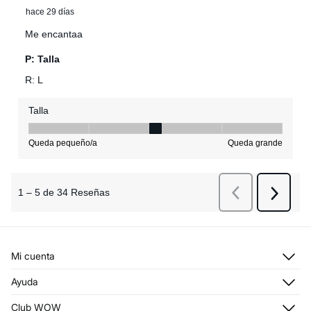
Mi cuenta
Iniciar sesión
Ayuda
Registrarme
Atención al cliente
Club WOW
Direcciones de envío