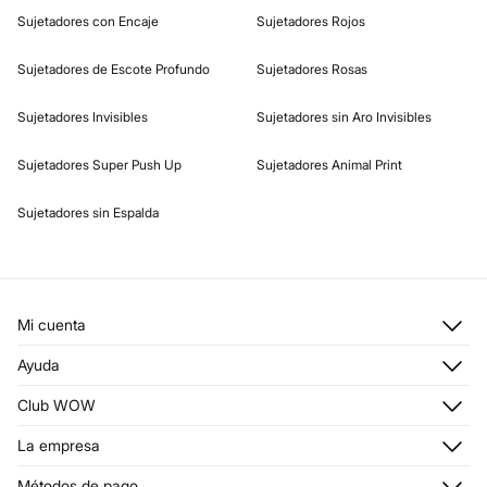
Sujetadores con Encaje
Sujetadores Rojos
Sujetadores de Escote Profundo
Sujetadores Rosas
Sujetadores Invisibles
Sujetadores sin Aro Invisibles
Sujetadores Super Push Up
Sujetadores Animal Print
Sujetadores sin Espalda
Mi cuenta
Iniciar sesión
Ayuda
Registrarme
Atención al cliente
Club WOW
Direcciones de envío
Stop SMS
Historial de pedidos
Descúbrelo
La empresa
Envío
¡Únete!
Promociones vigentes
¿Quiénes somos?
Métodos de pago