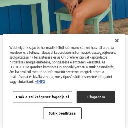
Micsoda vágyakozás a jó időre, a napsütésre, a tengerparti kiruccanásokra és
Webhelyünk saját és harmadik féltől származó sütiket használ a portál
azokra a spontán programokra, amelyeknek nincs más céljuk, mint időben odaérni a
vermutozásra. Vágy, hogy felvegyél egy bikinit, és csak egy hozzá illő ruhát viselj
kezelésére, a felhasználásával kapcsolatos információk összegyűjtésére,
fölötte. És mezítláb sétálj.
szolgáltatásaink fejlesztésére és az Ön preferenciáival kapcsolatos
hirdetések megjelenítésére, böngészése elemzésén keresztül. Az
ELFOGADOM gombra kattintva Ön engedélyezheti a sütik használatát,
ám ha azokról még több információt szeretne, megtekintheti a
Kollekció megtekintése
beállításokat és kiválaszthatja, mely típusú sütiket szeretné elfogadni
vagy elutasítani.
+INFO
Csak a szükségeset fogadja el
Elfogadom
Sütik beállítása