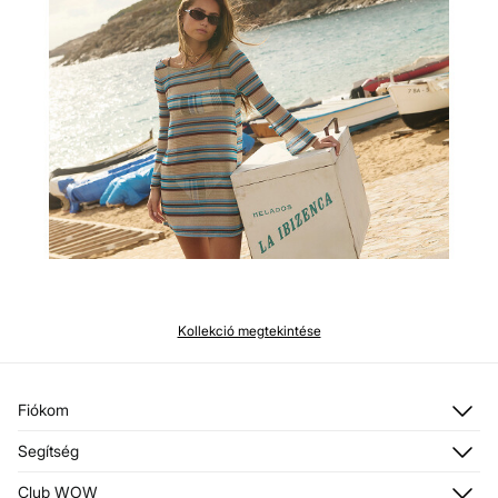
Kollekció megtekintése
Fiókom
Belépés
Segítség
Regisztráció
Vevőszolgálat
Club WOW
Címeim