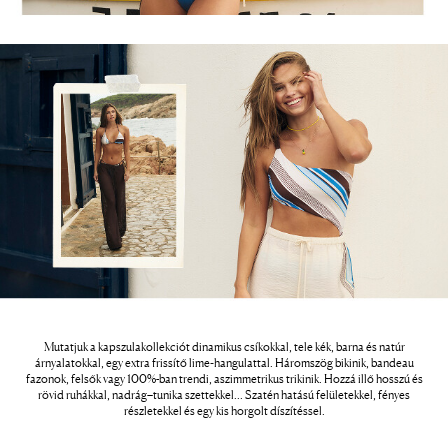
Mutatjuk a kapszulakollekciót dinamikus csíkokkal, tele kék, barna és natúr
árnyalatokkal, egy extra frissítő lime‑hangulattal. Háromszög bikinik, bandeau
fazonok, felsők vagy 100%-ban trendi, aszimmetrikus trikinik. Hozzá illő hosszú és
rövid ruhákkal, nadrág–tunika szettekkel… Szatén hatású felületekkel, fényes
részletekkel és egy kis horgolt díszítéssel.