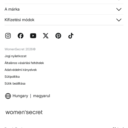
Szállítás
Rendeléseim
Fiókodhoz való hozzáférés
A márka
Visszaküldés és törlés
Csatlakozz most
E-Ajándékkártya
Rólunk
Kifizetési módok
Aktuális Promóciók
Franchises
GYIK
Sajtó
Díszcsomagolás
Munkalehetőségek
Márkaboltok
WomenSecret 2026©
Jogi nyilatkozat
Általános vásárlási feltételek
Adatvédelmi irányelvek
Sütipolitika
Sütik beállítása
Hungary
magyarul