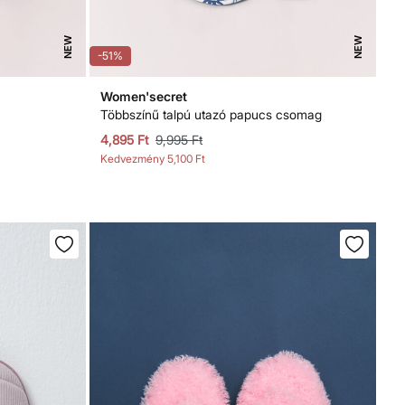
NEW
NEW
-51%
Women'secret
Többszínű talpú utazó papucs csomag
4,895 Ft
9,995 Ft
Kedvezmény
5,100 Ft