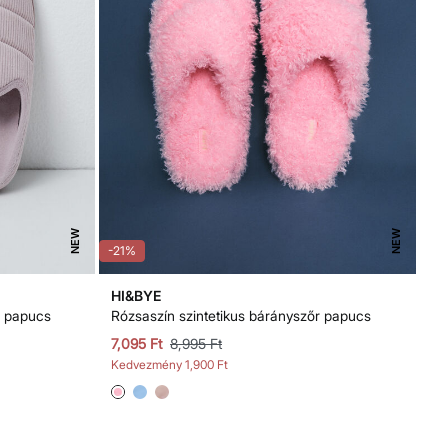
NEW
NEW
-21%
HI&BYE
i papucs
Rózsaszín szintetikus bárányszőr papucs
7,095 Ft
8,995 Ft
Kedvezmény
1,900 Ft