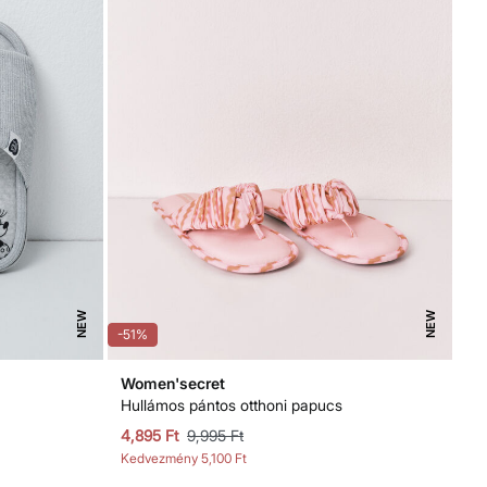
NEW
NEW
-51%
Women'secret
Hullámos pántos otthoni papucs
4,895 Ft
9,995 Ft
Kedvezmény
5,100 Ft