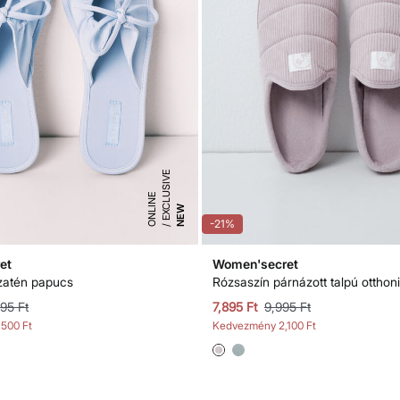
E
X
C
L
S
I
V
E
O
N
L
I
N
U
E
NEW
-21%
et
Women'secret
zatén papucs
Rózsaszín párnázott talpú otthon
995 Ft
7,895 Ft
9,995 Ft
,500 Ft
Kedvezmény
2,100 Ft