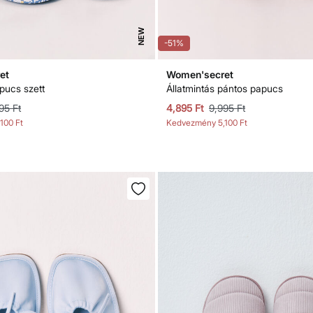
NEW
-51%
et
Women'secret
pucs szett
Állatmintás pántos papucs
95 Ft
4,895 Ft
9,995 Ft
,100 Ft
Kedvezmény
5,100 Ft