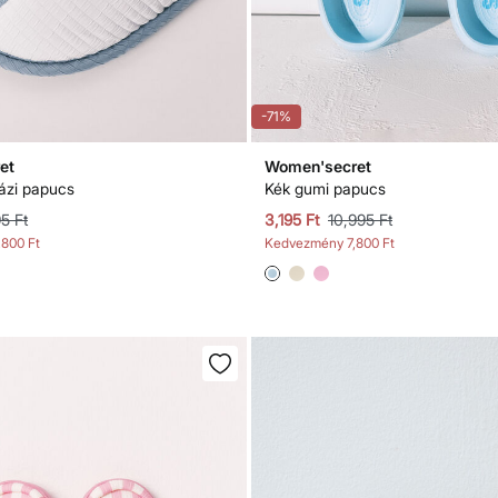
-71%
et
Women'secret
ázi papucs
Kék gumi papucs
5 Ft
3,195 Ft
10,995 Ft
,800 Ft
Kedvezmény
7,800 Ft