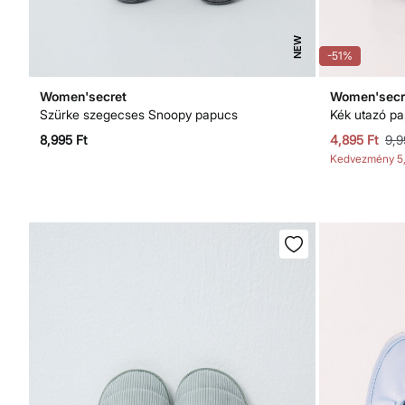
NEW
-51%
Women'secret
Women'secr
Szürke szegecses Snoopy papucs
Kék utazó pa
8,995 Ft
4,895 Ft
9,9
Kedvezmény
5