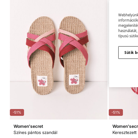
Webhelyünk s
információk 
megjeleníté
használatát,
típusú sütik
Sütik b
-51%
-51%
Women'secret
Women'secr
Színes pántos szandál