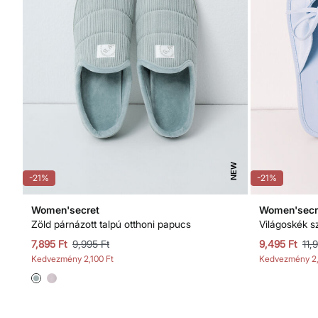
NEW
-21%
-21%
Women'secret
Women'secr
Zöld párnázott talpú otthoni papucs
Világoskék s
7,895 Ft
9,995 Ft
9,495 Ft
11,
Kedvezmény
2,100 Ft
Kedvezmény
2