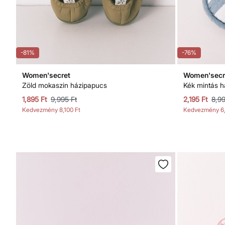
-81%
-76%
Women'secret
Women'secr
Zöld mokaszin házipapucs
Kék mintás h
1,895 Ft
9,995 Ft
2,195 Ft
8,99
Kedvezmény
8,100 Ft
Kedvezmény
6