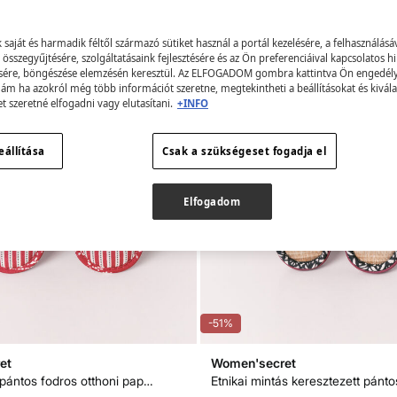
aját és harmadik féltől származó sütiket használ a portál kezelésére, a felhasználásá
összegyűjtésére, szolgáltatásaink fejlesztésére és az Ön preferenciáival kapcsolatos h
sére, böngészése elemzésén keresztül. Az ELFOGADOM gombra kattintva Ön engedélye
 ám ha azokról még több információt szeretne, megtekintheti a beállításokat és kivála
et szeretné elfogadni vagy elutasítani.
+INFO
eállítása
Csak a szükségeset fogadja el
Elfogadom
-51%
et
Women'secret
Keresztezett pántos fodros otthoni papucs