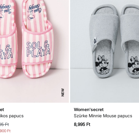
NEW
et
Women'secret
íkos papucs
Szürke Minnie Mouse papucs
95 Ft
8,995 Ft
,900 Ft