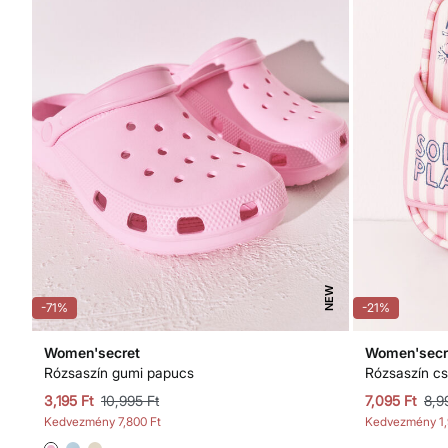
NEW
-71%
-21%
Women'secret
Women'secr
Rózsaszín gumi papucs
Rózsaszín cs
3,195 Ft
10,995 Ft
7,095 Ft
8,9
Kedvezmény
7,800 Ft
Kedvezmény
1