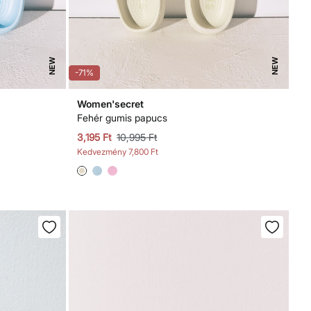
NEW
NEW
-71%
Women'secret
Fehér gumis papucs
3,195 Ft
10,995 Ft
Kedvezmény
7,800 Ft