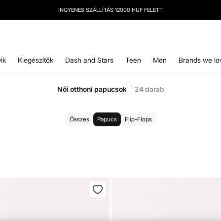
INGYENES SZÁLLÍTÁS 12000 HUF FELETT
ik
Kiegészítők
Dash and Stars
Teen
Men
Brands we lo
Női otthoni papucsok
24
darab
Összes
Papucs
Flip-Flops