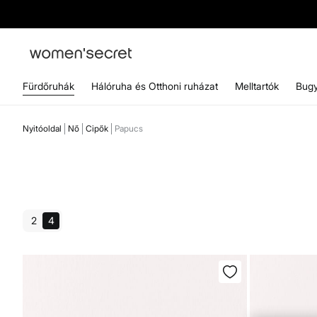
Fürdőruhák
Hálóruha és Otthoni ruházat
Melltartók
Bugy
Nyitóoldal
Nő
Cipők
Papucs
2
4