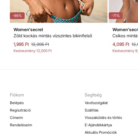
-86%
-71%
Women'secret
Women'secr
Zöld kockás mintás vízszintes bikinifelső
Csíkos mintás
1,995 Ft
13,995 Ft
4,095 Ft
13,
Kedvezmény
12,000 Ft
Kedvezmény
9
Fiókom
Segítség
Belépés
Vevőszolgálat
Regisztráció
Szállítás
Címeim
Visszaküldés és törlés
Rendeléseim
E-Ajándékkártya
Aktuális Promóciók