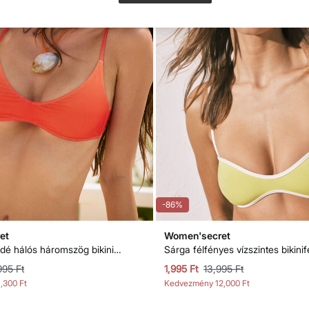
-86%
et
Women'secret
Mintás degradé hálós háromszög bikinifelső
Sárga félfényes vízszintes bikinif
995 Ft
1,995 Ft
13,995 Ft
1,300 Ft
Kedvezmény
12,000 Ft