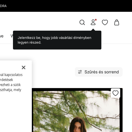
ve
WS World
Szűrés és sorrend
val kapcsolatos
irdetések
zheti a sütik
szthatja, mely