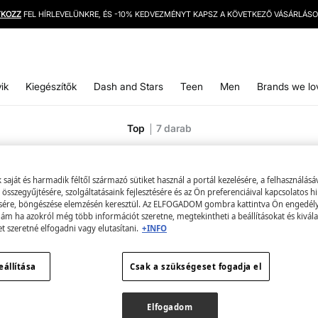
INGYENES SZÁLLÍTÁS 12000 HUF FELETT
ik
Kiegészítők
Dash and Stars
Teen
Men
Brands we lo
Top
7
darab
aját és harmadik féltől származó sütiket használ a portál kezelésére, a felhasználásá
összegyűjtésére, szolgáltatásaink fejlesztésére és az Ön preferenciáival kapcsolatos h
sére, böngészése elemzésén keresztül. Az ELFOGADOM gombra kattintva Ön engedélye
 ám ha azokról még több információt szeretne, megtekintheti a beállításokat és kivála
et szeretné elfogadni vagy elutasítani.
+INFO
eállítása
Csak a szükségeset fogadja el
Elfogadom