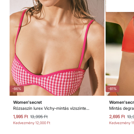
-86%
-81%
Women'secret
Women'secr
Rózsaszín lurex Vichy-mintás vízszintes bikinifelső
1,995 Ft
13,995 Ft
2,695 Ft
13,
Kedvezmény
12,000 Ft
Kedvezmény
1