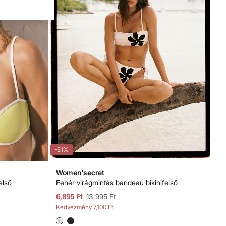
-51%
Women'secret
első
Fehér virágmintás bandeau bikinifelső
6,895 Ft
13,995 Ft
Kedvezmény
7,100 Ft