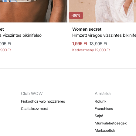
-86%
et
Women'secret
 vízszintes bikinifelső
Hímzett virágos vízszintes bikinif
995 Ft
1,995 Ft
13,995 Ft
,900 Ft
Kedvezmény
12,000 Ft
Club WOW
A márka
Fiókodhoz való hozzáférés
Rólunk
Csatlakozz most
Franchises
Sajtó
Munkalehetőségek
Márkaboltok