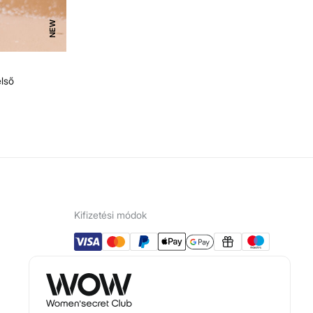
NEW
első
Kifizetési módok