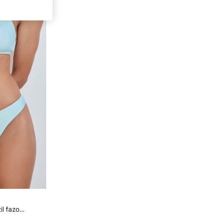
Degradé mintás QUICK DRY brazil fazonú bikinialsó