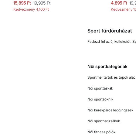
15,895 Ft
19,995 Ft
4,895 Ft
19,
Kedvezmény
4,100 Ft
Kedvezmény
1
Sport fürdőruházat
Fedezd fel az új kollekciót: S
Női sportkategóriák
Sportmelltartók és topok ala
Női sporttáskák
Női sportzoknik
Női kerékpáros leggingszek
Női sporthátizsákok
Női fitness pólók