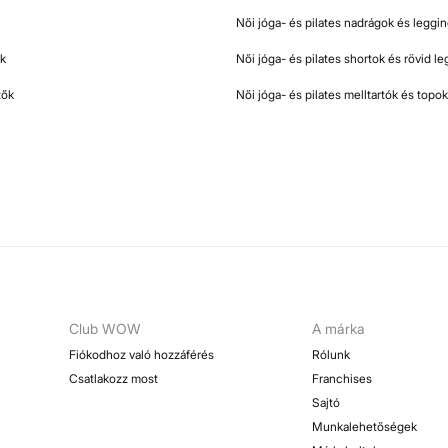
Női jóga- és pilates nadrágok és leggi
ók
Női jóga- és pilates shortok és rövid l
tők
Női jóga- és pilates melltartók és topok
Club WOW
A márka
Fiókodhoz való hozzáférés
Rólunk
Csatlakozz most
Franchises
Sajtó
Munkalehetőségek