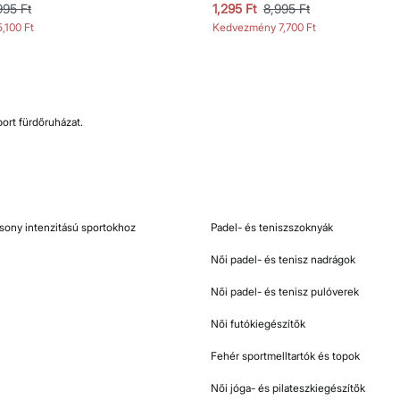
995 Ft
1,295 Ft
8,995 Ft
5,100 Ft
Kedvezmény
7,700 Ft
port fürdőruházat.
csony intenzitású sportokhoz
Padel- és teniszszoknyák
Női padel- és tenisz nadrágok
Női padel- és tenisz pulóverek
Női futókiegészítők
Fehér sportmelltartók és topok
Női jóga- és pilateszkiegészítők