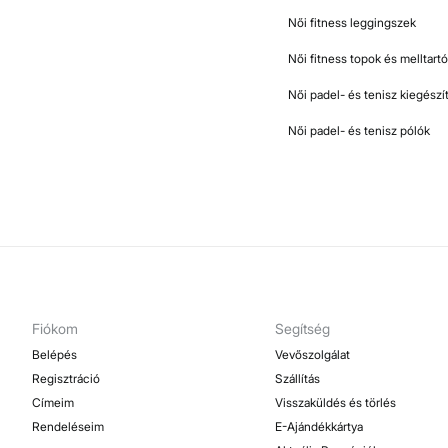
Női fitness leggingszek
Női fitness topok és melltart
Női padel- és tenisz kiegészí
Női padel- és tenisz pólók
Fiókom
Segítség
Belépés
Vevőszolgálat
Regisztráció
Szállítás
Címeim
Visszaküldés és törlés
Rendeléseim
E-Ajándékkártya