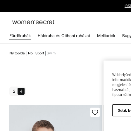
Fürdőruhák
Hálóruha és Otthoni ruházat
Melltartók
Bugy
Nyitóoldal
Nő
Sport
Swim
Webhelyünk s
információk 
megjeleníté
használatát,
2
4
típusú sütik
Sütik b