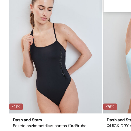
-21%
-76%
Dash and Stars
Dash and St
Fekete aszimmetrikus pántos fürdőruha
QUICK DRY d