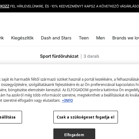
INGYENES SZÁLLÍTÁS 12000 HUF FELETT
ik
Kiegészítők
Dash and Stars
Teen
Men
Brands we lo
Sport fürdőruházat
3
darab
Összes
Fürdőruhák
Bikinis
aját és harmadik féltől származó sütiket használ a portál kezelésére, a felhasználásá
összegyűjtésére, szolgáltatásaink fejlesztésére és az Ön preferenciáival kapcsolatos h
sére, böngészése elemzésén keresztül. Az ELFOGADOM gombra kattintva Ön engedélye
 ám ha azokról még több információt szeretne, megtekintheti a beállításokat és kivála
et szeretné elfogadni vagy elutasítani.
+INFO
eállítása
Csak a szükségeset fogadja el
Elfogadom