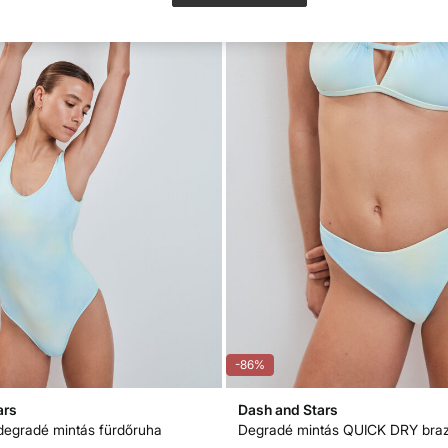
-86%
ars
Dash and Stars
egradé mintás fürdőruha