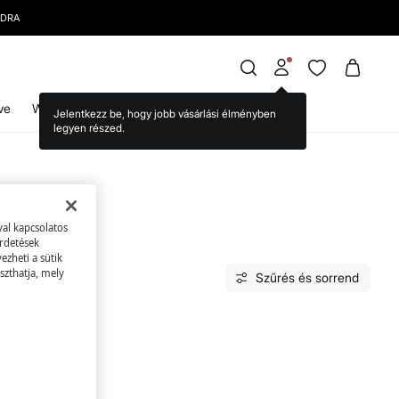
ve
WS World
val kapcsolatos
irdetések
zheti a sütik
szthatja, mely
Szűrés és sorrend