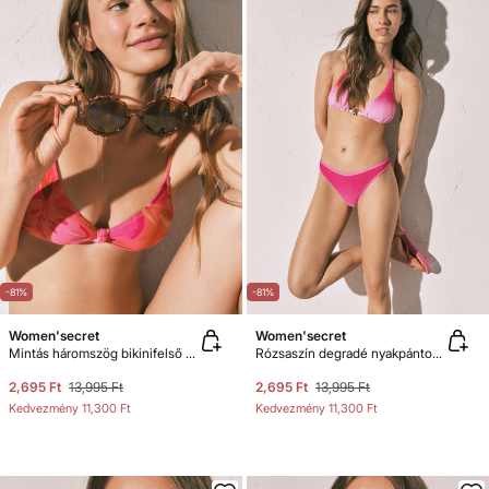
-81%
-81%
Women'secret
Women'secret
Mintás háromszög bikinifelső hálós szövet
Rózsaszín degradé nyakpántos függöny bikinifelső
2,695 Ft
13,995 Ft
2,695 Ft
13,995 Ft
Kedvezmény
11,300 Ft
Kedvezmény
11,300 Ft