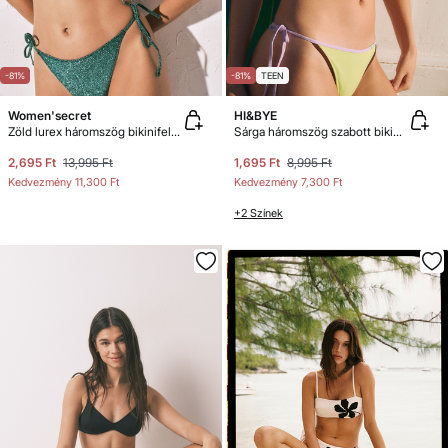
-81%
-81%
TEEN
Women'secret
HI&BYE
Zöld lurex háromszög bikinifelső
Sárga háromszög szabott bikinifelső
2,695 Ft
13,995 Ft
1,695 Ft
8,995 Ft
Kedvezmény
11,300 Ft
Kedvezmény
7,300 Ft
+2 Színek