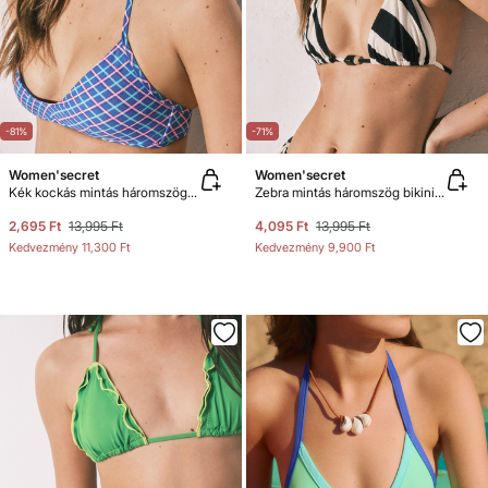
-81%
-71%
Women'secret
Women'secret
Kék kockás mintás háromszög bikinifelső
Zebra mintás háromszög bikinifelső
2,695 Ft
13,995 Ft
4,095 Ft
13,995 Ft
Kedvezmény
11,300 Ft
Kedvezmény
9,900 Ft