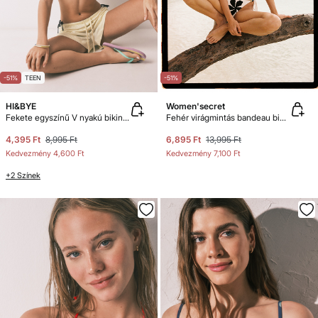
-51%
TEEN
-51%
HI&BYE
Women'secret
Fekete egyszínű V nyakú bikinifelső
Fehér virágmintás bandeau bikinifelső
4,395 Ft
8,995 Ft
6,895 Ft
13,995 Ft
Kedvezmény
4,600 Ft
Kedvezmény
7,100 Ft
+2 Színek