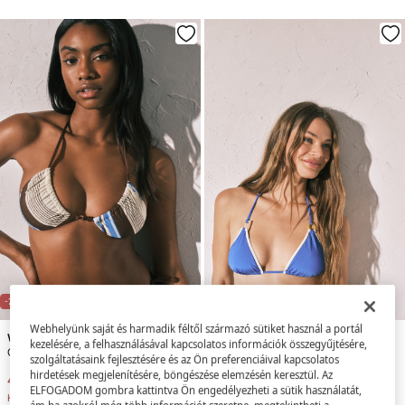
-71%
-86%
Webhelyünk saját és harmadik féltől származó sütiket használ a portál
Women'secret
Women'secret
kezelésére, a felhasználásával kapcsolatos információk összegyűjtésére,
Csíkos mintás háromszög bikinifelső
Kék félfényes háromszög bikinifelső
szolgáltatásaink fejlesztésére és az Ön preferenciáival kapcsolatos
hirdetések megjelenítésére, böngészése elemzésén keresztül. Az
4,095 Ft
13,995 Ft
1,995 Ft
13,995 Ft
ELFOGADOM gombra kattintva Ön engedélyezheti a sütik használatát,
Kedvezmény
9,900 Ft
Kedvezmény
12,000 Ft