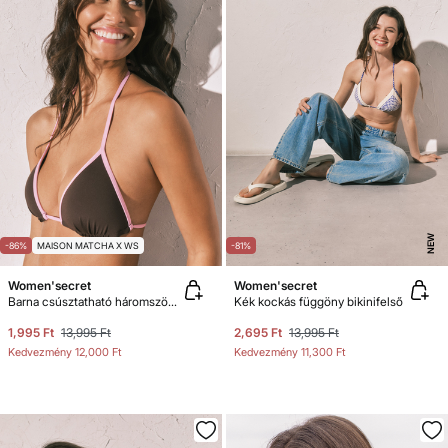
NEW
-86%
MAISON MATCHA X WS
-81%
Women'secret
Women'secret
Barna csúsztatható háromszög bikinifelső
Kék kockás függöny bikinifelső
1,995 Ft
13,995 Ft
2,695 Ft
13,995 Ft
Kedvezmény
12,000 Ft
Kedvezmény
11,300 Ft