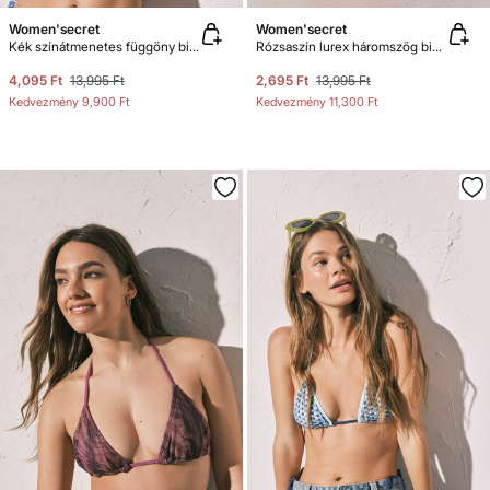
Women'secret
Women'secret
Kék színátmenetes függöny bikinifelső
Rózsaszín lurex háromszög bikinifelső
4,095 Ft
13,995 Ft
2,695 Ft
13,995 Ft
Kedvezmény
9,900 Ft
Kedvezmény
11,300 Ft