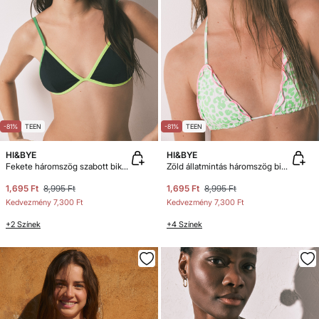
-81%
TEEN
-81%
TEEN
HI&BYE
HI&BYE
Fekete háromszög szabott bikinifelső
Zöld állatmintás háromszög bikinifelső
1,695 Ft
8,995 Ft
1,695 Ft
8,995 Ft
Kedvezmény
7,300 Ft
Kedvezmény
7,300 Ft
+2 Színek
+4 Színek