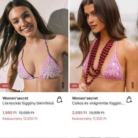
NEW
NEW
-86%
-81%
Women'secret
Women'secret
Lila kockás függöny bikinifelső
Csíkos és virágmintás függöny bikinifelső
1,995 Ft
13,995 Ft
2,695 Ft
13,995 Ft
Kedvezmény
12,000 Ft
Kedvezmény
11,300 Ft