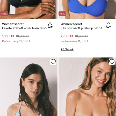
-86%
-81%
Women'secret
Women'secret
Fekete szabott kosár bikinifelső
Kék bordázott push-up bikinifelső
1,995 Ft
13,995 Ft
2,695 Ft
13,995 Ft
Kedvezmény
12,000 Ft
Kedvezmény
11,300 Ft
+3 Színek