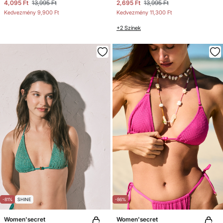
4,095 Ft
13,995 Ft
2,695 Ft
13,995 Ft
Kedvezmény
9,900 Ft
Kedvezmény
11,300 Ft
+2 Színek
-81%
SHINE
-86%
Women'secret
Women'secret