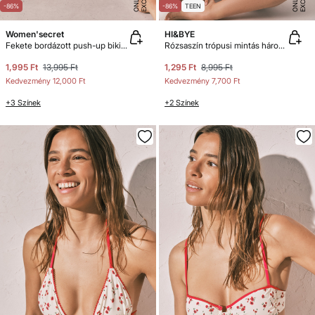
E
E
-86%
-86%
TEEN
Women'secret
HI&BYE
Fekete bordázott push-up bikinifelső
Rózsaszín trópusi mintás háromszög bikinifelső
1,995 Ft
13,995 Ft
1,295 Ft
8,995 Ft
Kedvezmény
12,000 Ft
Kedvezmény
7,700 Ft
+3 Színek
+2 Színek