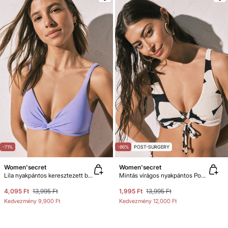
-71%
-86%
POST-SURGERY
Women'secret
Women'secret
Lila nyakpántos keresztezett bikinifelső
Mintás virágos nyakpántos Post-Surgery bikinifelső
4,095 Ft
13,995 Ft
1,995 Ft
13,995 Ft
Kedvezmény
9,900 Ft
Kedvezmény
12,000 Ft