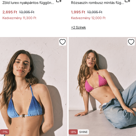
Zöld lurex nyakpántos függöny bikinifelső
Rózsaszín rombusz mintás függöny bikinifelső
2,695 Ft
13,995 Ft
1,995 Ft
13,995 Ft
Kedvezmény
11,300 Ft
Kedvezmény
12,000 Ft
+2 Színek
-71%
-81%
SHINE