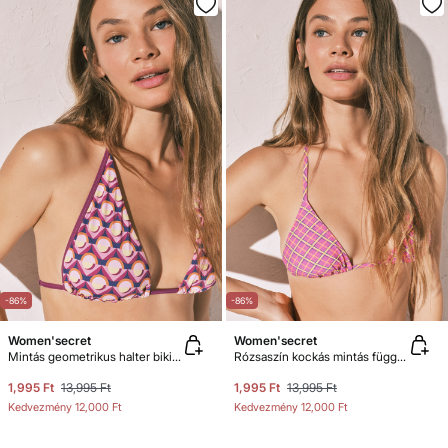
-86%
-86%
Women'secret
Women'secret
Mintás geometrikus halter bikinifelső
Rózsaszín kockás mintás függöny bikinifelső
1,995 Ft
13,995 Ft
1,995 Ft
13,995 Ft
Kedvezmény
12,000 Ft
Kedvezmény
12,000 Ft