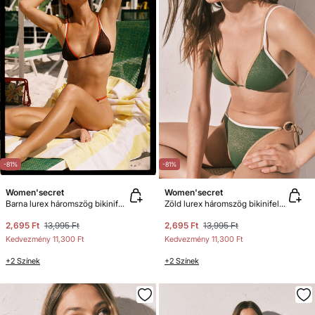
-81%
-81%
Women'secret
Women'secret
Barna lurex háromszög bikinifelső
Zöld lurex háromszög bikinifelső
2,695 Ft
13,995 Ft
2,695 Ft
13,995 Ft
Kedvezmény
11,300 Ft
Kedvezmény
11,300 Ft
+2 Színek
+2 Színek