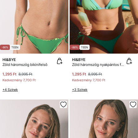
-86%
TEEN
-86%
TEEN
HI&BYE
HI&BYE
Zöld háromszög bikinifelső
Zöld háromszög nyakpántos függöny bikinifelső
1,295 Ft
8,995 Ft
1,295 Ft
8,995 Ft
Kedvezmény
7,700 Ft
Kedvezmény
7,700 Ft
+4 Színek
+3 Színek