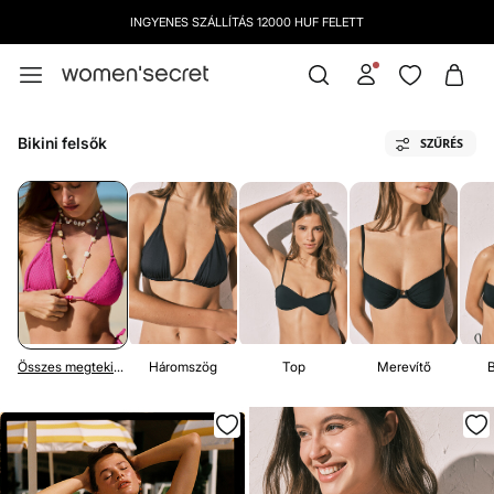
INGYENES SZÁLLÍTÁS 12000 HUF FELETT
MOST INGYENES KISZÁLLÍTÁS AZ ÜZLETÜNKBE
Bikini felsők
SZŰRÉS
Összes megtekintése
Háromszög
Top
Merevítő