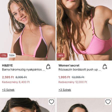
-71%
TEEN
-86%
HI&BYE
Women'secret
Barna háromszög nyakpántos függöny bikinifelső
Rózsaszín bordázott push up bikinifelső
2,595 Ft
8,995 Ft
1,995 Ft
13,995 Ft
Kedvezmény
6,400 Ft
Kedvezmény
12,000 Ft
+3 Színek
+3 Színek