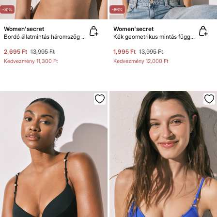
-81%
-86%
Women'secret
Women'secret
Bordó állatmintás háromszög bikinifelső
Kék geometrikus mintás függöny bikinifelső
2,695 Ft
13,995 Ft
1,995 Ft
13,995 Ft
Kedvezmény
11,300 Ft
Kedvezmény
12,000 Ft