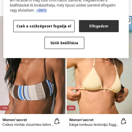
ám ha azokról még több információt szeretne, megtekintheti a
beállításokat és kiválaszthatja, mely típusú sütiket szeretné elfogadni
vagy elutasítani.
+INFO
Csak a szükségeset fogadja el
Elfogadom
Sütik beállítása
-71%
-81%
Women'secret
Women'secret
Csíkos mintás vízszintes bikinifelső
Sárga rombusz textúrájú függöny bikinifelső