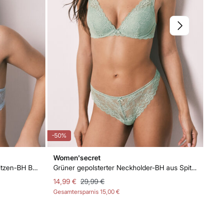
-50%
-50
Women'secret
Wo
Blauer klassischer Mikrofaser-Spitzen-BH BEAUTIFUL
Grüner gepolsterter Neckholder-BH aus Spitze INTUITIVE
14,99 €
29,99 €
14
Gesamtersparnis
15,00 €
Ges