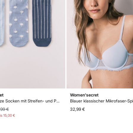
et
Women'secret
3er-Pack kurze Socken mit Streifen- und Palmenmuster
,99 €
32,99 €
is
15,00 €