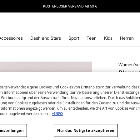
IERE
UNSEREN NEWSLETTER UND SICHERE DIR 10 % RABATT AUF DEINEN NÄCHSTEN 
Accessoires
Dash and Stars
Sport
Teen
Kids
Herren
Women'se
Blauer 
1,99 €
eite verwendet eigene Cookies und Cookies von Drittanbietern zur Verwaltung des Po
12,99 €
Gesa
 Informationen über seine Verwendung, zur Verbesserung unserer Dienstleistunge
 Werbung aufgrund der Auswertung Ihrer Navigationsvorlieben. Durch das Anklick
Farbe:
Bla
ung von Cookies zugelassen oder die Einstellungen für den Zugang zu und die Ausw
en Informationen angezeigt werden, um zu entscheiden, welche Art von Cookies von I
 oder abgelehnt werden sollen.
+INFO
Größe:
instellungen
Nur das Nötigste akzeptieren