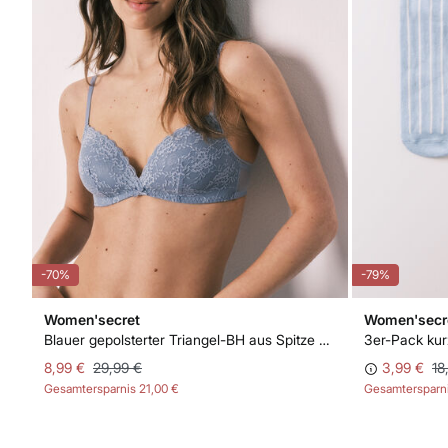
-70%
-79%
Women'secret
Women'secr
er spitzen-neckholder-bh mit polster INTUITIVE
Blauer gepolsterter Triangel-BH aus Spitze CHARMING
8,99 €
29,99 €
3,99 €
18
Gesamtersparnis
21,00 €
Gesamtersparn