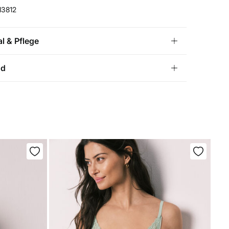
13812
al & Pflege
l
nd
lyamid
,
15%
Elasthan
KOSTENLOS ab einem
RSAND ZU DIR
3,95
Bestellwert von 50 €
CH HAUSE
€
schinenwäsche max. 30°C Schonwaschgang
ht bleichen
ss aufhängen
ht bügeln
ht trockenreinigen