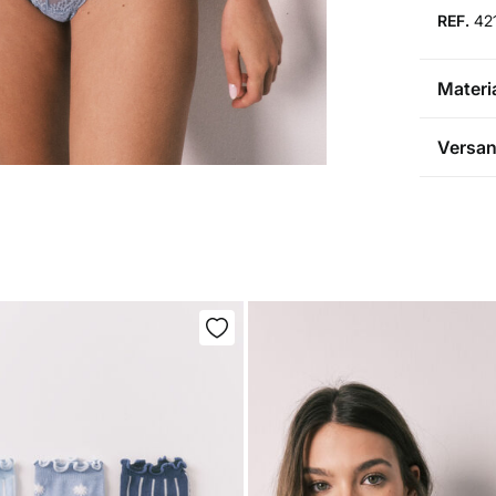
REF.
42
Materi
Materia
Versa
85%
Po
VE
Pflege
NA
Ma
Nic
Na
Nic
Nic