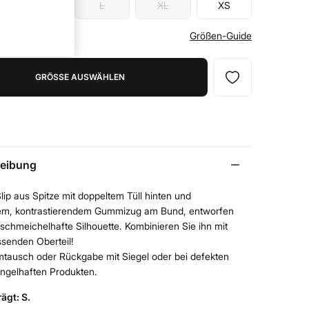
M
L
XL
XS
 Ihre Größe
Größen-Guide
GRÖSSE AUSWÄHLEN
eibung
ip aus Spitze mit doppeltem Tüll hinten und
lem, kontrastierendem Gummizug am Bund, entworfen
 schmeichelhafte Silhouette. Kombinieren Sie ihn mit
senden Oberteil!
mtausch oder Rückgabe mit Siegel oder bei defekten
ngelhaften Produkten.
ägt: S.