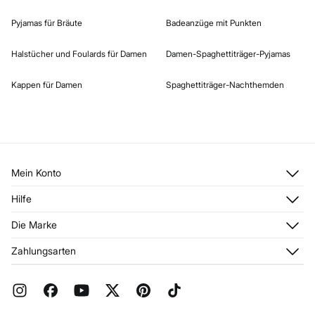
Pyjamas für Bräute
Badeanzüge mit Punkten
Halstücher und Foulards für Damen
Damen-Spaghettiträger-Pyjamas
Kappen für Damen
Spaghettiträger-Nachthemden
Mein Konto
Anmelden
Hilfe
Registrieren
Kundendienst
Die Marke
Meine Adressen
Häufig gestellte Fragen
Meine Bestellungen
Über uns
Zahlungsarten
Aktuelle Rabattaktionen
Franchise
FAQ
Presse
Geschenkverpackung
Jobangebote
Rückgabe und Stornierung
Stores