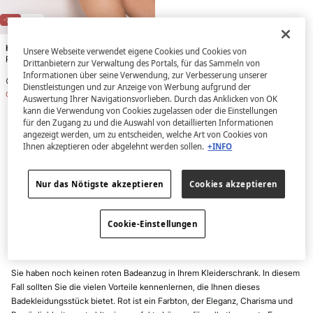
-71%
TEEN
HI&BYE
Unsere Webseite verwendet eigene Cookies und Cookies von
Roter Bandeau-Badeanzug
Drittanbietern zur Verwaltung des Portals, für das Sammeln von
Informationen über seine Verwendung, zur Verbesserung unserer
9,99 €
34,99 €
Dienstleistungen und zur Anzeige von Werbung aufgrund der
Gesamtersparnis
25,00 €
Auswertung Ihrer Navigationsvorlieben. Durch das Anklicken von OK
kann die Verwendung von Cookies zugelassen oder die Einstellungen
für den Zugang zu und die Auswahl von detaillierten Informationen
Rote Badeanzüge für Damen
angezeigt werden, um zu entscheiden, welche Art von Cookies von
Ihnen akzeptieren oder abgelehnt werden sollen.
+INFO
Einteilige Badeanzüge liegen weiterhin im Trend der Bademode. Um den
Einfluss dieser Art von
Badeanzügen für Damen
zu verstehen, muss man
berücksichtigen, dass sie sich an die heutige Zeit angepasst haben.
Nur das Nötigste akzeptieren
Cookies akzeptieren
In diesem Bereich finden Sie eine umfangreiche Kollektion von
roten
Badeanzügen für Damen
, ein sehr schmeichelhafter Farbton, der mit
Cookie-Einstellungen
Sicherheit zu Ihrer Lieblingswahl für den Strand wird.
Vorteile des roten Badeanzugs
Sie haben noch keinen roten Badeanzug in Ihrem Kleiderschrank. In diesem
Fall sollten Sie die vielen Vorteile kennenlernen, die Ihnen dieses
Badekleidungsstück bietet. Rot ist ein Farbton, der Eleganz, Charisma und