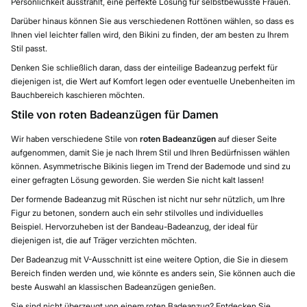
Persönlichkeit ausstrahlt, eine perfekte Lösung für selbstbewusste Frauen.
Darüber hinaus können Sie aus verschiedenen Rottönen wählen, so dass es
Ihnen viel leichter fallen wird, den Bikini zu finden, der am besten zu Ihrem
Stil passt.
Denken Sie schließlich daran, dass der einteilige Badeanzug perfekt für
diejenigen ist, die Wert auf Komfort legen oder eventuelle Unebenheiten im
Bauchbereich kaschieren möchten.
Stile von roten Badeanzügen für Damen
Wir haben verschiedene Stile von
roten Badeanzügen
auf dieser Seite
aufgenommen, damit Sie je nach Ihrem Stil und Ihren Bedürfnissen wählen
können. Asymmetrische Bikinis liegen im Trend der Bademode und sind zu
einer gefragten Lösung geworden. Sie werden Sie nicht kalt lassen!
Der formende Badeanzug mit Rüschen ist nicht nur sehr nützlich, um Ihre
Figur zu betonen, sondern auch ein sehr stilvolles und individuelles
Beispiel. Hervorzuheben ist der Bandeau-Badeanzug, der ideal für
diejenigen ist, die auf Träger verzichten möchten.
Der Badeanzug mit V-Ausschnitt ist eine weitere Option, die Sie in diesem
Bereich finden werden und, wie könnte es anders sein, Sie können auch die
beste Auswahl an klassischen Badeanzügen genießen.
Sie sind nicht überzeugt von einem roten Badeanzug? Entdecken Sie