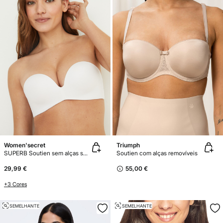
Women'secret
Triumph
SUPERB Soutien sem alças super push-up microfibra
Soutien com alças removíveis
29,99 €
55,00 €
+3 Cores
SEMELHANTE
SEMELHANTE