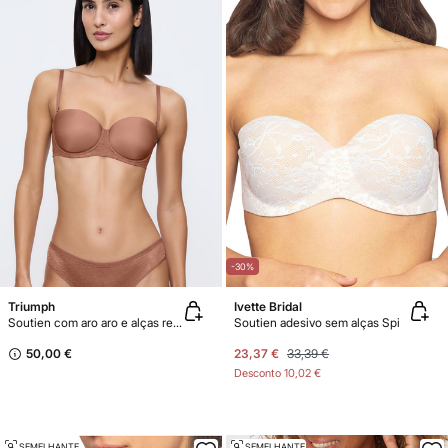
-30%
Triumph
Ivette Bridal
Soutien com aro aro e alças removíveis
Soutien adesivo sem alças Spi
50,00 €
23,37 €
33,39 €
Desconto
10,02 €
SEMELHANTE
SEMELHANTE