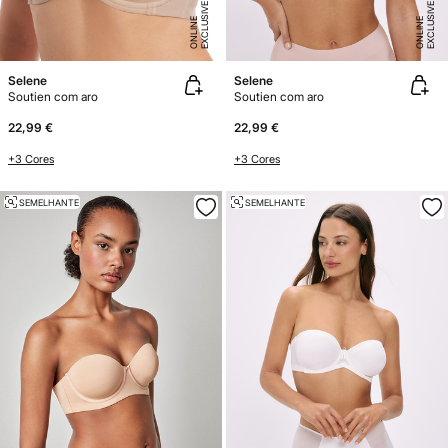
E
X
C
L
U
SI
V
E
O
N
LI
N
E
X
C
L
U
SI
V
E
O
N
LI
N
E
E
Selene
Selene
Soutien com aro
Soutien com aro
22,99 €
22,99 €
+3 Cores
+3 Cores
SEMELHANTE
SEMELHANTE