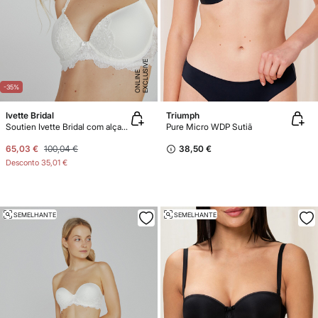
E
X
C
L
U
SI
V
E
O
N
LI
N
E
-35%
Ivette Bridal
Triumph
Soutien Ivette Bridal com alças multiposição e push-up em branco
Pure Micro WDP Sutiã
65,03 €
100,04 €
38,50 €
Desconto
35,01 €
SEMELHANTE
SEMELHANTE