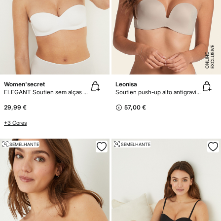
E
X
C
L
U
SI
V
E
O
N
LI
N
E
Women'secret
Leonisa
ELEGANT Soutien sem alças microfibra
Soutien push-up alto antigravidade sem alças e sem aro
29,99 €
57,00 €
+3 Cores
SEMELHANTE
SEMELHANTE