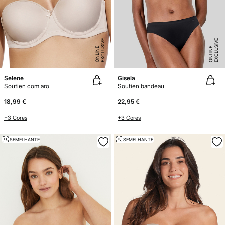
E
X
C
L
U
SI
V
E
O
N
LI
N
E
X
C
L
U
SI
V
E
O
N
LI
N
E
E
Selene
Gisela
Soutien com aro
Soutien bandeau
18,99 €
22,95 €
+3 Cores
+3 Cores
SEMELHANTE
SEMELHANTE