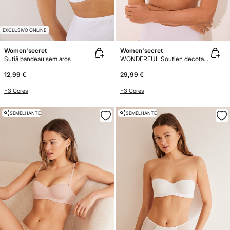
EXCLUSIVO ONLINE
Women'secret
Women'secret
Sutiã bandeau sem aros
WONDERFUL Soutien decotado branco
12,99 €
29,99 €
+3 Cores
+3 Cores
SEMELHANTE
SEMELHANTE