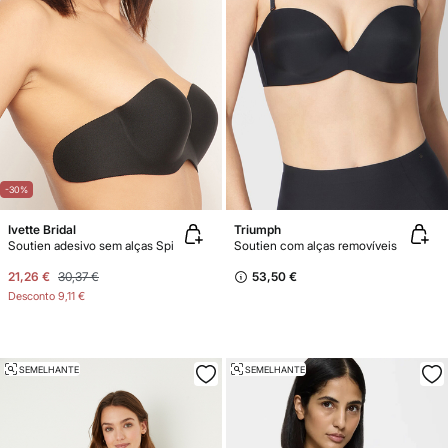
-30%
Ivette Bridal
Triumph
Soutien adesivo sem alças Spi
Soutien com alças removíveis
21,26 €
30,37 €
53,50 €
Desconto
9,11 €
SEMELHANTE
SEMELHANTE