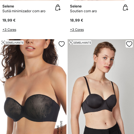
Selene
Selene
Sutiã minimizador com aro
Soutien com aro
19,99 €
18,99 €
+3 Cores
+3 Cores
SEMELHANTE
SEMELHANTE
E
X
C
L
U
SI
V
E
O
N
LI
N
E