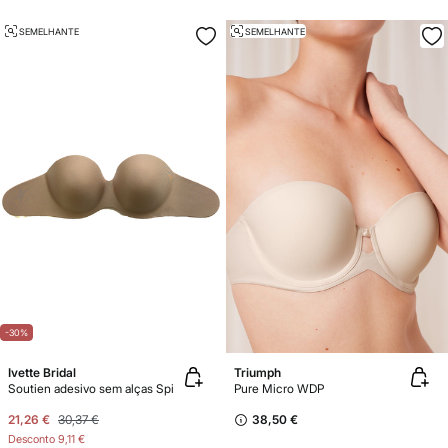
SEMELHANTE
SEMELHANTE
-30%
Ivette Bridal
Triumph
Soutien adesivo sem alças Spi
Pure Micro WDP
21,26 €
30,37 €
38,50 €
Desconto
9,11 €