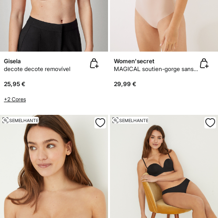
Gisela
Women'secret
decote decote removível
MAGICAL soutien-gorge sans bretelles push-up microfibre
25,95 €
29,99 €
+2 Cores
SEMELHANTE
SEMELHANTE