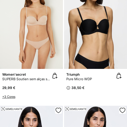
Women'secret
Triumph
SUPERB Soutien sem alças super push-up microfibra
Pure Micro WDP
29,99 €
38,50 €
+3 Cores
SEMELHANTE
SEMELHANTE