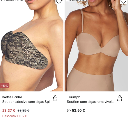
-30%
Ivette Bridal
Triumph
Soutien adesivo sem alças Spi
Soutien com alças removíveis
23,37 €
33,39 €
53,50 €
Desconto
10,02 €