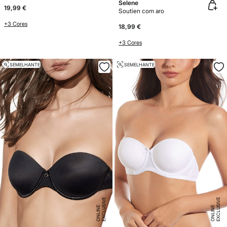
Selene
19,99 €
Soutien com aro
+3 Cores
18,99 €
+3 Cores
SEMELHANTE
SEMELHANTE
E
X
C
L
U
SI
V
E
O
N
LI
N
E
X
C
L
U
SI
V
E
O
N
LI
N
E
E