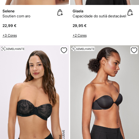
Selene
Gisela
Soutien com aro
Capacidade do sutiã destacável
22,99 €
29,95 €
+3 Cores
+2 Cores
SEMELHANTE
SEMELHANTE
E
X
C
L
U
SI
V
E
O
N
LI
N