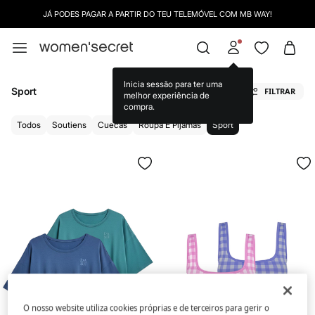
ÉS SÓCIA/O? INICIA A SESSÃO E APROVEITA PROMOÇÕES EXCLUSIVAS |
INICIAR S
Sport
FILTRAR
Todos
Soutiens
Cuecas
Roupa E Pijamas
Sport
O nosso website utiliza cookies próprias e de terceiros para gerir o