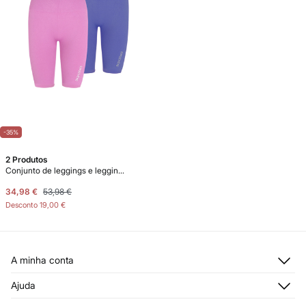
-35%
2 Produtos
Conjunto de leggings e leggings
34,98 €
53,98 €
Desconto
19,00 €
A minha conta
Iniciar sessão
Ajuda
Registar-me
Atendimento ao cliente