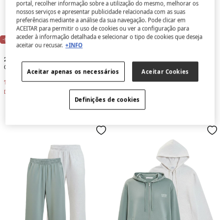
portal, recolher informação sobre a utilização do mesmo, melhorar os
nossos serviços e apresentar publicidade relacionada com as suas
preferências mediante a análise da sua navegação. Pode clicar em
ACEITAR para permitir o uso de cookies ou ver a configuração para
aceder à informação detalhada e selecionar o tipo de cookies que deseja
-55%
-35%
aceitar ou recusar.
+INFO
2 Produtos
2 Produtos
Conjunto de t-shirt e t-shirt
Conjunto de soutien e soutien
Aceitar apenas os necessários
Aceitar Cookies
17,98 €
39,98 €
38,98 €
59,98 €
Desconto
22,00 €
Desconto
21,00 €
Definições de cookies