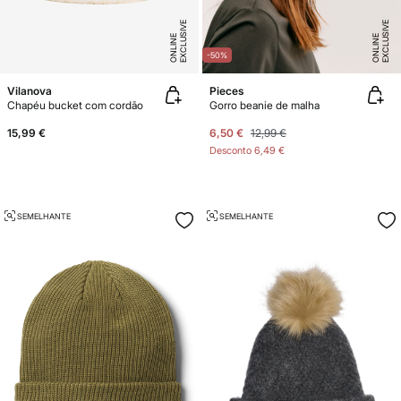
E
X
C
L
U
SI
V
E
O
N
LI
N
E
X
C
L
U
SI
V
E
O
N
LI
N
E
E
-50%
Vilanova
Pieces
Chapéu bucket com cordão
Gorro beanie de malha
15,99 €
6,50 €
12,99 €
Desconto
6,49 €
SEMELHANTE
SEMELHANTE