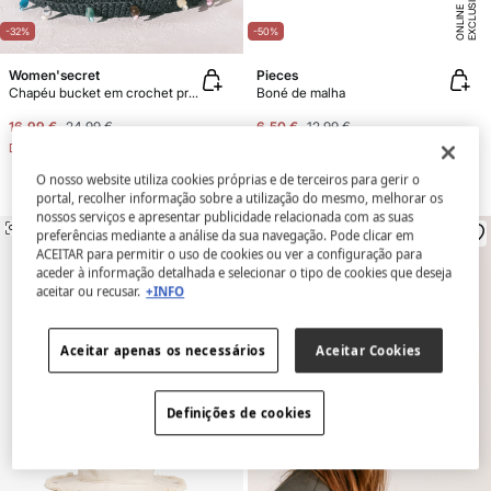
E
X
C
L
U
SI
V
E
O
N
LI
N
E
-32%
-50%
Women'secret
Pieces
Chapéu bucket em crochet preto
Boné de malha
16,99 €
24,99 €
6,50 €
12,99 €
Desconto
8,00 €
Desconto
6,49 €
O nosso website utiliza cookies próprias e de terceiros para gerir o
portal, recolher informação sobre a utilização do mesmo, melhorar os
nossos serviços e apresentar publicidade relacionada com as suas
SEMELHANTE
SEMELHANTE
preferências mediante a análise da sua navegação. Pode clicar em
ACEITAR para permitir o uso de cookies ou ver a configuração para
aceder à informação detalhada e selecionar o tipo de cookies que deseja
aceitar ou recusar.
+INFO
Aceitar apenas os necessários
Aceitar Cookies
Definições de cookies