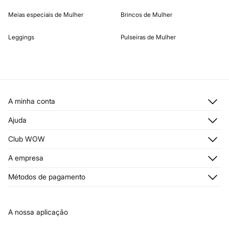
Meias especiais de Mulher
Brincos de Mulher
Leggings
Pulseiras de Mulher
A minha conta
Iniciar sessão
Ajuda
Registar-me
Atendimento ao cliente
Club WOW
Moradas de envio
Stop SMS
Histórico de encomendas
Descubra
A empresa
Envios
Cartão Presente Online
Junte-se
Condições legais
Quem somos?
Condições do Cartão Presente Online
Métodos de pagamento
Trocas, devoluções e desistências
Franchising
Condições do Cartão de Devoluções
Passatempo
Imprensa
Livro de Reclamações online
Trabalha connosco
A nossa aplicação
Perguntas frequentes
Lojas