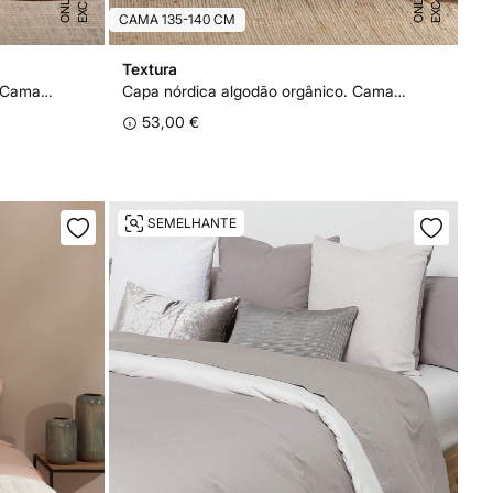
S
E
S
E
CAMA 135-140 CM
Textura
Capa nórdica algodão orgânico. Cama 180-200 cm.
Capa nórdica algodão orgânico. Cama 135-140 cm.
53,00 €
SEMELHANTE