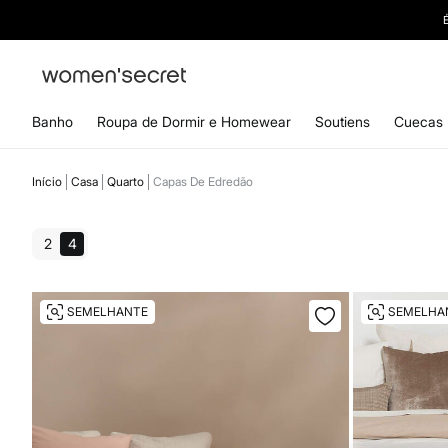
Banho
Roupa de Dormir e Homewear
Soutiens
Cuecas
Início
Casa
Quarto
Capas De Edredão
2
4
SEMELHANTE
SEMELHA