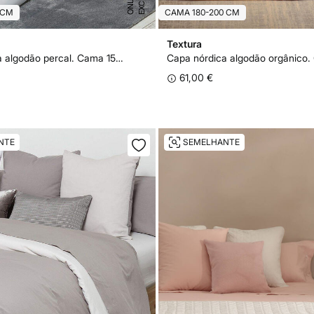
S
E
 CM
CAMA 180-200 CM
Textura
Capa nórdica algodão percal. Cama 150-160 cm.
61,00 €
NTE
SEMELHANTE