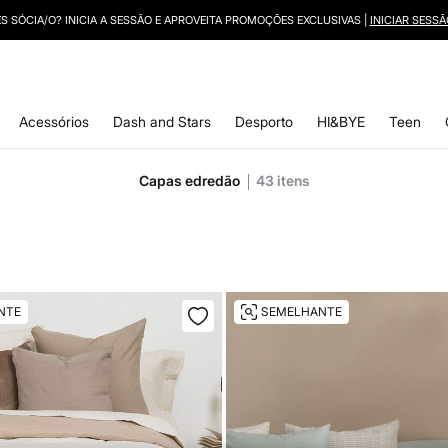
DEVOLUÇÕES GRÁTIS NA LOJA E COM RECOLHA AO DOMICILIO
Acessórios
Dash and Stars
Desporto
HI&BYE
Teen
Capas edredão
43
itens
NTE
SEMELHANTE