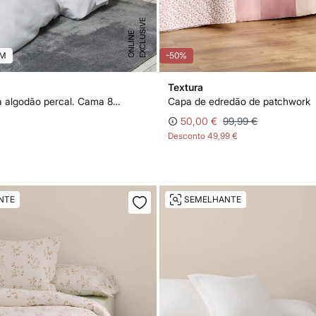
E
X
C
L
U
I
V
E
O
N
L
I
N
S
E
CM
-50%
Textura
Capa nórdica algodão percal. Cama 80-90 cm.
Capa de edredão de patchwork
50,00 €
99,99 €
Desconto
49,99 €
NTE
SEMELHANTE