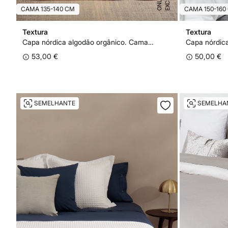
S
E
CAMA 135-140 CM
CAMA 150-160
Textura
Textura
Capa nórdica algodão orgânico. Cama 135-140 cm.
53,00 €
50,00 €
SEMELHANTE
SEMELHA