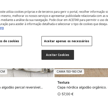
ite utiliza cookies próprias e de terceiros para gerir o portal, recolher informação s
do mesmo, melhorar os nossos serviços e apresentar publicidade relacionada com as s
s mediante a análise da sua navegação. Pode clicar em ACEITAR para permitir o uso d
uração para aceder à informação detalhada e selecionar o tipo de cookies que deseja 
NFO
es de cookies
Aceitar apenas os necessários
Aceitar Cookies
E
X
C
L
U
I
V
E
O
N
L
I
N
S
E
 CM
CAMA 150-160 CM
Textura
Capa nórdica algodão percal reversível. Cama 180-200 cm.
57,00 €