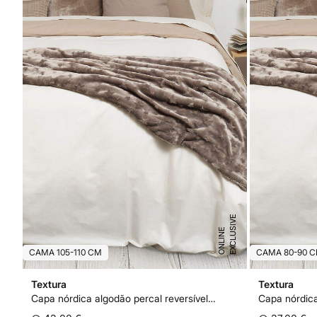
E
X
C
L
U
I
V
E
O
N
L
I
N
S
E
CAMA 105-110 CM
CAMA 80-90 
Textura
Textura
Capa nórdica algodão percal reversível. Cama 105-110 cm.