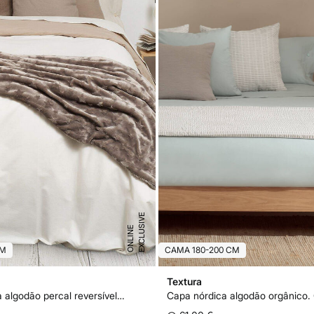
E
X
C
L
U
I
V
E
O
N
L
I
N
S
E
CM
CAMA 180-200 CM
Textura
Capa nórdica algodão percal reversível. Cama 80-90 cm.