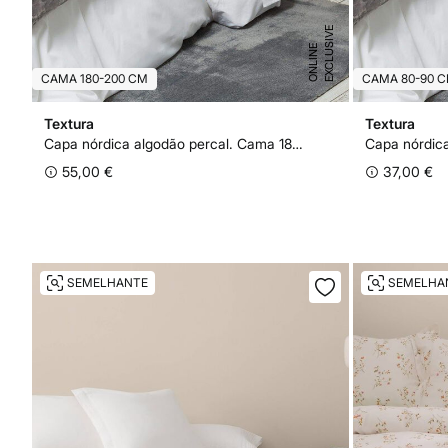
E
X
C
L
U
I
V
E
O
N
L
I
N
S
E
CAMA 180-200 CM
CAMA 80-90 
Textura
Textura
Capa nórdica algodão percal. Cama 180-200 cm.
55,00 €
37,00 €
SEMELHANTE
SEMELHA