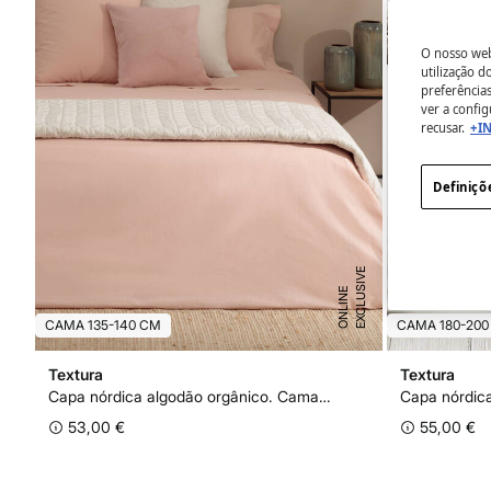
O nosso webs
utilização 
preferência
ver a config
recusar.
+I
Definiçõ
E
X
C
L
U
I
V
E
O
N
L
I
N
S
E
CAMA 135-140 CM
CAMA 180-200
Textura
Textura
Capa nórdica algodão orgânico. Cama 135-140 cm.
53,00 €
55,00 €