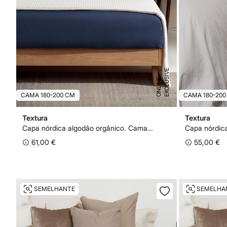
E
X
C
L
U
I
V
E
O
N
L
I
N
S
E
CAMA 180-200 CM
CAMA 180-200
Textura
Textura
Capa nórdica algodão orgânico. Cama 180-200 cm.
61,00 €
55,00 €
SEMELHANTE
SEMELHA