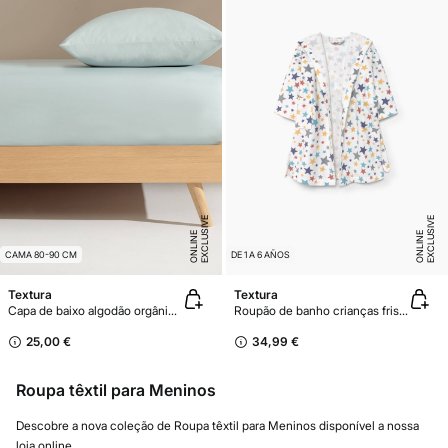
E
X
C
L
U
SI
V
E
O
N
LI
N
E
X
C
L
U
SI
V
E
O
N
LI
N
E
E
CAMA 80-90 CM
DE 1 A 6 AÑOS
Textura
Textura
Capa de baixo algodão orgânico. Cama 80-90 cm.
Roupão de banho crianças friso 100% algodão estrelas
25,00 €
34,99 €
Roupa têxtil para Meninos
Descobre a nova coleção de Roupa têxtil para Meninos disponível a nossa
loja online.