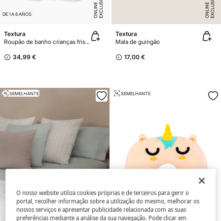
E
X
C
L
U
SI
V
E
O
N
LI
N
E
X
C
L
U
SI
V
E
O
N
LI
N
E
E
DE 1 A 6 AÑOS
Textura
Textura
Roupão de banho crianças friso 100% algodão estrelas
Mala de guingão
34,99 €
17,00 €
SEMELHANTE
SEMELHANTE
O nosso website utiliza cookies próprias e de terceiros para gerir o
portal, recolher informação sobre a utilização do mesmo, melhorar os
nossos serviços e apresentar publicidade relacionada com as suas
preferências mediante a análise da sua navegação. Pode clicar em