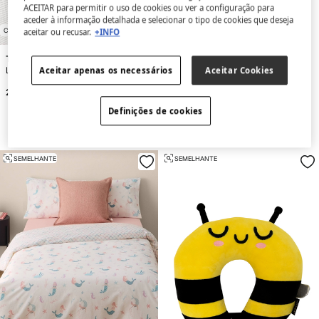
E
X
C
L
U
SI
V
E
O
N
LI
N
E
X
C
L
U
SI
V
E
O
N
LI
N
ACEITAR para permitir o uso de cookies ou ver a configuração para
E
E
aceder à informação detalhada e selecionar o tipo de cookies que deseja
CAMA 80-90 CM
-35%
aceitar ou recusar.
+INFO
Textura
Mr. Wonderful
Lençol algodão orgânico. Cama 80-90 cm.
Coxim de viagem infantil - Unicórnio
Aceitar apenas os necessários
Aceitar Cookies
27,00 €
12,32 €
18,95 €
Desconto
6,63 €
Definições de cookies
SEMELHANTE
SEMELHANTE