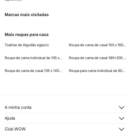
Marcas mais visitadas
Mais roupas para casa
Toalhas de Algodão egípcio
Roupa de cama de casal 150 x 160 cm
Roupa de cama individual de 105 x 110 cm
Roupa de cama de casal 180x200 cm
Roupa de cama de casal 135 x 140 cm
Roupa para cama individual de 80x90
A minha conta
Iniciar sessão
Ajuda
Registar-me
Atendimento ao cliente
Club WOW
Moradas de envio