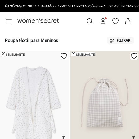
ÉS SÓCIA/O? INICIA A SESSÃO E APROVEITA PROMOÇÕES EXCLUSIVAS |
INICIAR SES
Roupa têxtil para Meninos
FILTRAR
SEMELHANTE
SEMELHANTE