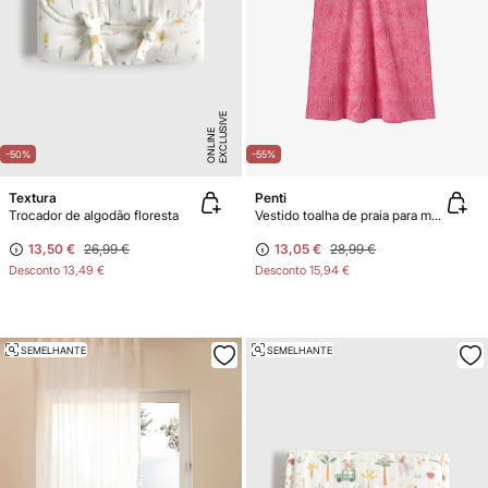
E
X
C
L
U
SI
V
E
O
N
LI
N
E
-50%
-55%
Textura
Penti
Trocador de algodão floresta
Vestido toalha de praia para menina
13,50 €
26,99 €
13,05 €
28,99 €
Desconto
13,49 €
Desconto
15,94 €
SEMELHANTE
SEMELHANTE