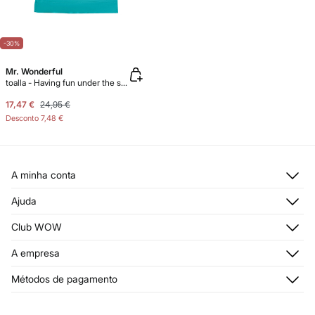
-30%
Mr. Wonderful
toalla - Having fun under the sun
17,47 €
24,95 €
Desconto
7,48 €
A minha conta
Iniciar sessão
Ajuda
Registar-me
Atendimento ao cliente
Club WOW
Moradas de envio
Stop SMS
Histórico de encomendas
Descubra
A empresa
Envios
Cartão Presente Online
Junte-se
Condições legais
Quem somos?
Condições do Cartão Presente Online
Métodos de pagamento
Trocas, devoluções e desistências
Franchising
Condições do Cartão de Devoluções
Passatempo
Imprensa