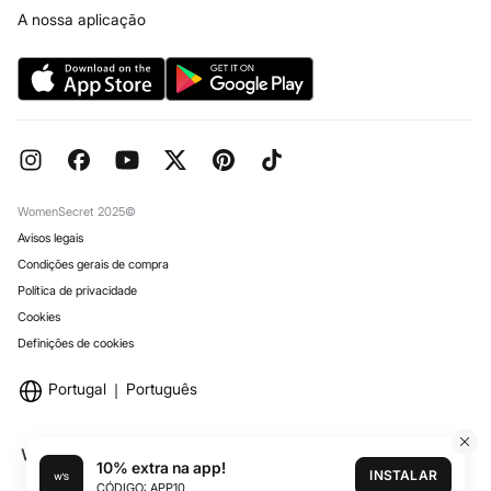
Livro de Reclamações online
Trabalha connosco
A nossa aplicação
Perguntas frequentes
Lojas
Encomendas para Oferta
Reserva na loja
WomenSecret 2025©
Avisos legais
Condições gerais de compra
Política de privacidade
Cookies
Definições de cookies
Portugal
Português
10% extra na app!
INSTALAR
CÓDIGO: APP10