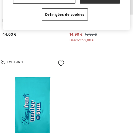
E
X
C
L
U
SI
V
E
O
N
LI
N
E
-12%
Definições de cookies
Kbas
Textura
Pareo toalha de algodão
Necessaire em algodão com forro térmico
44,00 €
14,99 €
16,99 €
Desconto
2,00 €
SEMELHANTE