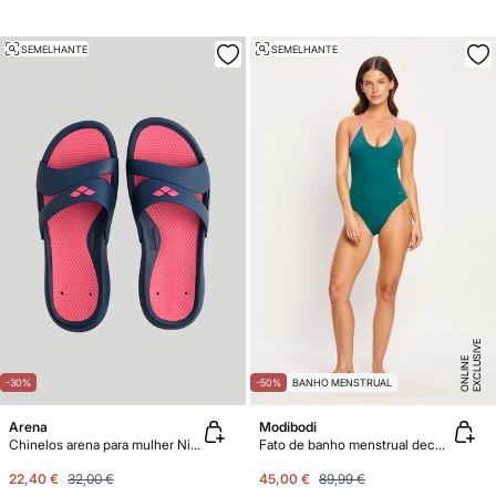
SEMELHANTE
SEMELHANTE
E
X
C
L
U
SI
V
E
O
N
LI
N
E
-30%
-50%
BANHO MENSTRUAL
Arena
Modibodi
Chinelos arena para mulher Nina
Fato de banho menstrual decote pronunciado Green
22,40 €
32,00 €
45,00 €
89,99 €