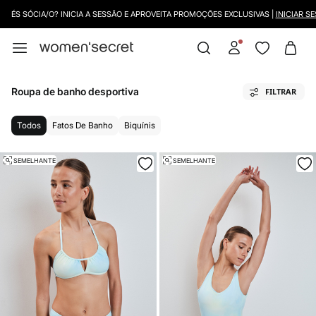
ÉS SÓCIA/O? INICIA A SESSÃO E APROVEITA PROMOÇÕES EXCLUSIVAS |
INICIAR SESS
Roupa de banho desportiva
FILTRAR
Todos
Fatos De Banho
Biquínis
SEMELHANTE
SEMELHANTE