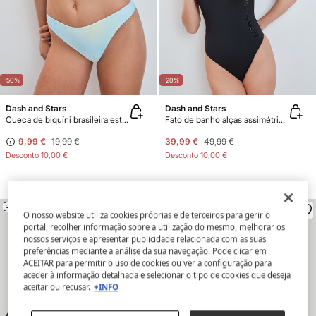
-50%
-20%
Dash and Stars
Dash and Stars
Cueca de biquíni brasileira estampado degradê QUICK DRY
Fato de banho alças assimétricas preto
9,99 €
19,99 €
39,99 €
49,99 €
Desconto
10,00 €
Desconto
10,00 €
SEMELHANTE
SEMELHANTE
O nosso website utiliza cookies próprias e de terceiros para gerir o
portal, recolher informação sobre a utilização do mesmo, melhorar os
nossos serviços e apresentar publicidade relacionada com as suas
preferências mediante a análise da sua navegação. Pode clicar em
ACEITAR para permitir o uso de cookies ou ver a configuração para
aceder à informação detalhada e selecionar o tipo de cookies que deseja
aceitar ou recusar.
+INFO