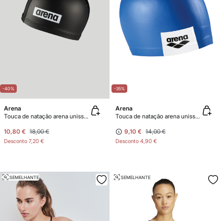
-40%
-35%
Arena
Arena
Touca de natação arena unissexo Light Sensation II
Touca de natação arena unissexo Logo Moulded
10,80 €
18,00 €
9,10 €
14,00 €
Desconto
7,20 €
Desconto
4,90 €
SEMELHANTE
SEMELHANTE