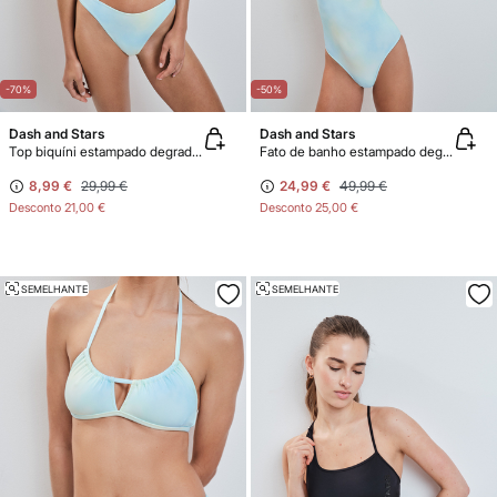
-70%
-50%
Dash and Stars
Dash and Stars
Top biquíni estampado degradê QUICK DRY
Fato de banho estampado degradê QUICK DRY
8,99 €
29,99 €
24,99 €
49,99 €
Desconto
21,00 €
Desconto
25,00 €
SEMELHANTE
SEMELHANTE