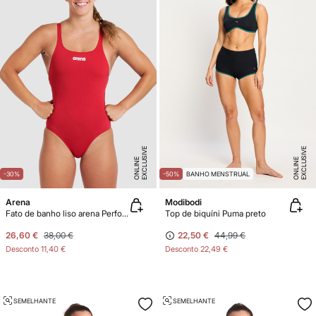
E
X
C
L
U
SI
V
E
O
N
LI
N
E
X
C
L
U
SI
V
E
O
N
LI
N
E
E
-30%
-50%
BANHO MENSTRUAL
Arena
Modibodi
Fato de banho liso arena Performance para mulher Swim Pro Team
Top de biquíni Puma preto
26,60 €
38,00 €
22,50 €
44,99 €
Desconto
11,40 €
Desconto
22,49 €
SEMELHANTE
SEMELHANTE