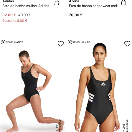
Adidas
Arena
Fato de banho mulher Adidas
Fato de banho shapewear areia para mulher Jewel R
32,00 €
40,00 €
70,00 €
Desconto
8,00 €
SEMELHANTE
SEMELHANTE
E
X
C
L
U
SI
V
E
O
N
LI
N
E
X
C
L
U
SI
V
E
O
N
LI
N
E
E