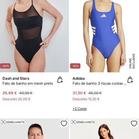
E
X
C
L
U
SI
V
E
O
N
LI
N
E
-40%
-30%
Dash and Stars
Adidas
Fato de banho em mesh preto
Fato de banho 3 riscas costas em U
29,99 €
49,99 €
31,50 €
45,00 €
Desconto
20,00 €
Desconto
13,50 €
+2 Cores
SEMELHANTE
SEMELHANTE