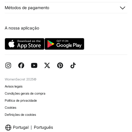
Junte-se
Condições legais
Quem somos?
Condições do Cartão Presente Online
Métodos de pagamento
Trocas, devoluções e desistências
Franchising
Condições do Cartão de Devoluções
Passatempo
Imprensa
Livro de Reclamações online
Trabalha connosco
A nossa aplicação
Perguntas frequentes
Lojas
Encomendas para Oferta
Reserva na loja
WomenSecret 2025©
Avisos legais
Condições gerais de compra
Política de privacidade
Cookies
Definições de cookies
Portugal
Português