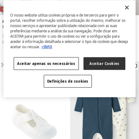
E
X
C
L
U
SI
V
E
O
N
LI
N
E
X
C
L
U
SI
V
E
O
N
LI
N
E
E
-30%
-35%
O nosso website utiliza cookies próprias e de terceiros para gerir o
portal, recolher informação sobre a utilização do mesmo, melhorar os
Name it
Name it
nossos serviços e apresentar publicidade relacionada com as suas
Pijama bebê coala neutro
Leggings de bebé
preferências mediante a análise da sua navegação. Pode clicar em
12,59 €
17,99 €
7,14 €
10,99 €
ACEITAR para permitir o uso de cookies ou ver a configuração para
aceder à informação detalhada e selecionar o tipo de cookies que deseja
Desconto
5,40 €
Desconto
3,85 €
aceitar ou recusar.
+INFO
Aceitar apenas os necessários
Aceitar Cookies
SEMELHANTE
SEMELHANTE
Definições de cookies