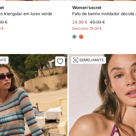
et
Women'secret
o triangular em lurex verde
99 €
24,99 €
49,99 €
0 €
Desconto
25,00 €
NTE
SEMELHANTE