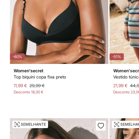
-60%
-51%
Women'secret
Women'secr
Top biquíni copa fixa preto
11,99 €
29,99 €
21,99 €
44,
Desconto
18,00 €
Desconto
23,0
SEMELHANTE
SEMELHA