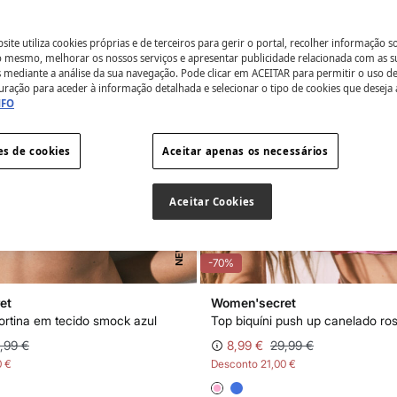
ite utiliza cookies próprias e de terceiros para gerir o portal, recolher informação s
do mesmo, melhorar os nossos serviços e apresentar publicidade relacionada com as s
s mediante a análise da sua navegação. Pode clicar em ACEITAR para permitir o uso d
uração para aceder à informação detalhada e selecionar o tipo de cookies que deseja 
NFO
es de cookies
Aceitar apenas os necessários
Aceitar Cookies
NEW
-70%
et
Women'secret
cortina em tecido smock azul
Top biquíni push up canelado ro
,99 €
8,99 €
29,99 €
0 €
Desconto
21,00 €