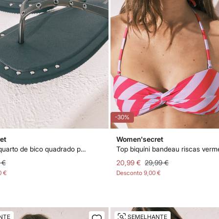
-30%
et
Women'secret
Chinelos de quarto de bico quadrado pretos com tachas
 €
20,99 €
29,99 €
0 €
Desconto
9,00 €
NTE
SEMELHANTE