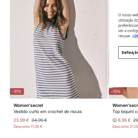
O nosso webs
utilização 
preferência
ver a config
recusar.
+I
Definiçõ
-31%
-70%
Women'secret
Women'secr
Vestido curto em crochet de riscas
Top biquíni 
23,99 €
34,99 €
8,99 €
29
Desconto
11,00 €
Desconto
21,0