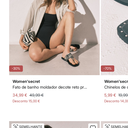
-30%
-70%
Women'secret
Women'secr
Fato de banho moldador decote reto preto
34,99 €
49,99 €
5,99 €
19,99
Desconto
15,00 €
Desconto
14,0
SEMELHANTE
SEMELHA