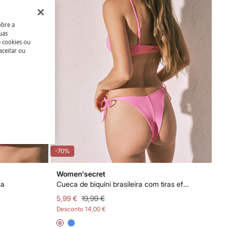
obre a
uas
e cookies ou
aceitar ou
-70%
Women'secret
sa
Cueca de biquíni brasileira com tiras efeito U rosa
5,99 €
19,99 €
Desconto
14,00 €