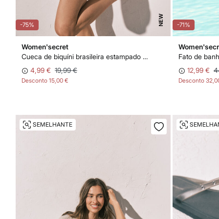
NEW
-75%
-71%
Women'secret
Women'secr
Cueca de biquíni brasileira estampado tie dye
Fato de ban
4,99 €
19,99 €
12,99 €
4
Desconto
15,00 €
Desconto
32,0
SEMELHANTE
SEMELHA