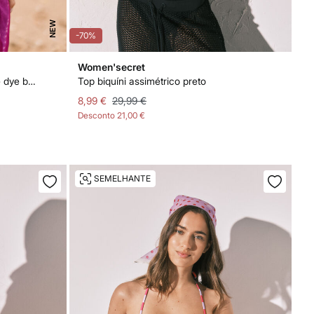
NEW
-70%
Women'secret
Top biquíni cortina estampado tie dye brilhante
Top biquíni assimétrico preto
8,99 €
29,99 €
Desconto
21,00 €
SEMELHANTE