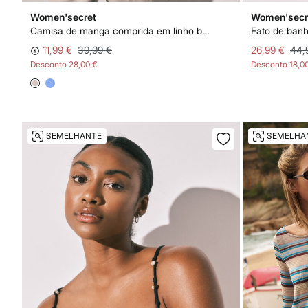
Women'secret
Women'secr
Camisa de manga comprida em linho branca
Fato de banh
11,99 €
39,99 €
26,99 €
44,
Desconto
28,00 €
Desconto
18,0
SEMELHANTE
SEMELHA