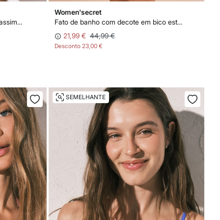
Women'secret
Fato de banho moldador decote assimétrico verde
Fato de banho com decote em bico estampado zebra
21,99 €
44,99 €
Desconto
23,00 €
SEMELHANTE