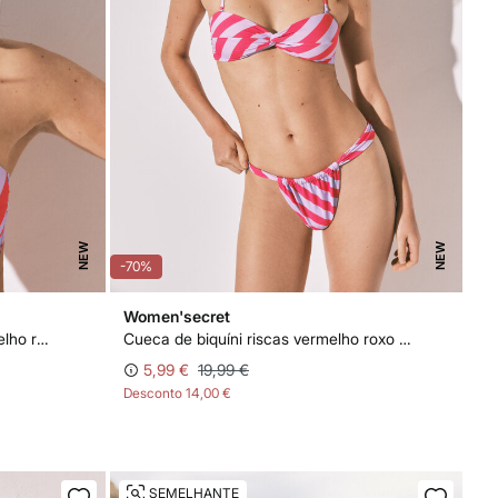
NEW
NEW
-70%
Women'secret
Top biquíni bandeau riscas vermelho roxo
Cueca de biquíni riscas vermelho roxo efeito U
5,99 €
19,99 €
Desconto
14,00 €
SEMELHANTE