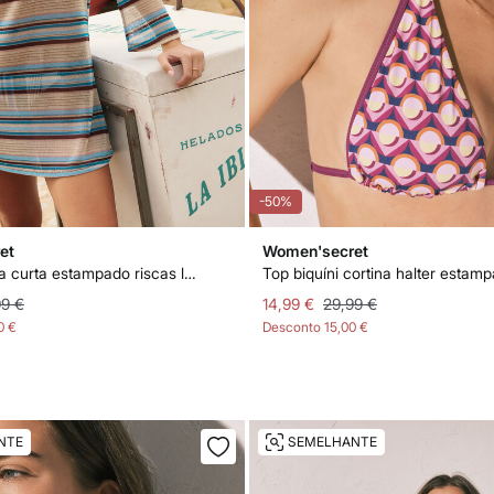
-50%
et
Women'secret
Vestido túnica curta estampado riscas lurex
99 €
14,99 €
29,99 €
0 €
Desconto
15,00 €
NTE
SEMELHANTE