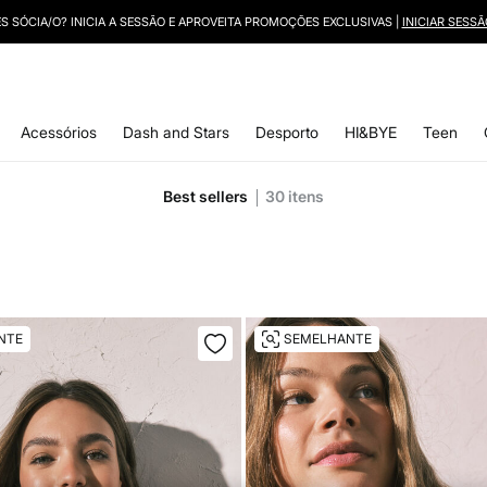
ÉS SÓCIA/O? INICIA A SESSÃO E APROVEITA PROMOÇÕES EXCLUSIVAS |
INICIAR SESSÃ
Acessórios
Dash and Stars
Desporto
HI&BYE
Teen
Best sellers
30
itens
NTE
SEMELHANTE