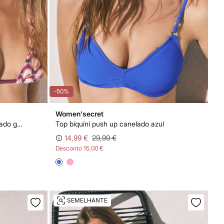
-50%
Women'secret
Top biquíni cortina halter estampado geométrico
Top biquíni push up canelado azul
14,99 €
29,99 €
Desconto
15,00 €
SEMELHANTE