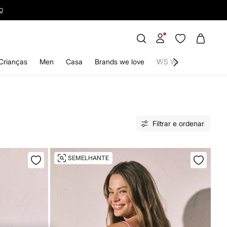
O
Crianças
Men
Casa
Brands we love
WS World
Filtrar e ordenar
SEMELHANTE