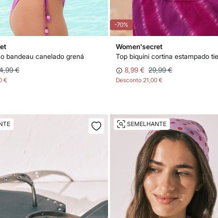
-70%
et
Women'secret
ho bandeau canelado grená
4,99 €
8,99 €
29,99 €
0 €
Desconto
21,00 €
NTE
SEMELHANTE