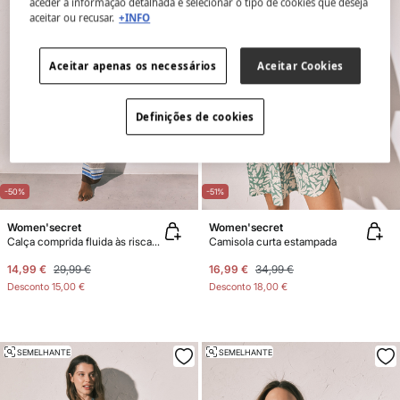
aceder à informação detalhada e selecionar o tipo de cookies que deseja
aceitar ou recusar.
+INFO
Aceitar apenas os necessários
Aceitar Cookies
Definições de cookies
-50%
-51%
Women'secret
Women'secret
Calça comprida fluida às riscas castanha
Camisola curta estampada
14,99 €
29,99 €
16,99 €
34,99 €
Desconto
15,00 €
Desconto
18,00 €
SEMELHANTE
SEMELHANTE