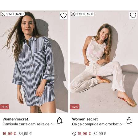
SEMELHANTE
SEMELHANTE
-51%
-52%
Women'secret
Women'secret
Camisola curta camiseira de riscas azul
Calça comprida em crochet bege
16,99 €
34,99 €
15,99 €
32,99 €