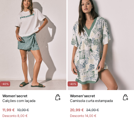
-40%
-40%
Women'secret
Women'secret
Calções com laçada
Camisola curta estampada
11,99 €
19,99 €
20,99 €
34,99 €
Desconto
8,00 €
Desconto
14,00 €