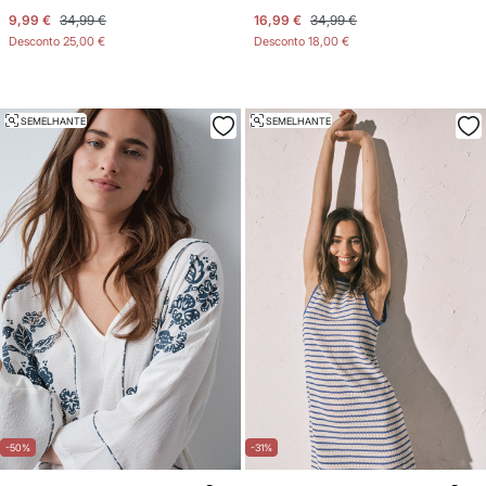
9,99 €
34,99 €
16,99 €
34,99 €
Desconto
25,00 €
Desconto
18,00 €
SEMELHANTE
SEMELHANTE
-50%
-31%