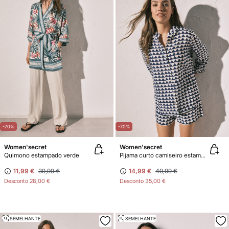
-70%
-70%
Women'secret
Women'secret
Quimono estampado verde
Pijama curto camiseiro estampado geométrico
11,99 €
39,99 €
14,99 €
49,99 €
Desconto
28,00 €
Desconto
35,00 €
SEMELHANTE
SEMELHANTE