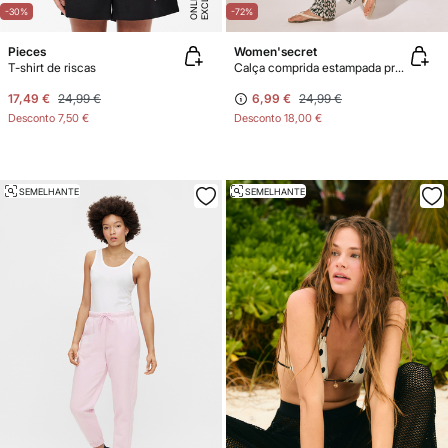
E
-30%
-72%
Pieces
Women'secret
T-shirt de riscas
Calça comprida estampada preta
17,49 €
24,99 €
6,99 €
24,99 €
Desconto
7,50 €
Desconto
18,00 €
SEMELHANTE
SEMELHANTE