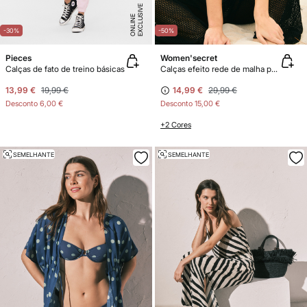
E
X
C
L
U
SI
V
E
O
N
LI
N
E
-30%
-50%
Pieces
Women'secret
Calças de fato de treino básicas
Calças efeito rede de malha preta
13,99 €
19,99 €
14,99 €
29,99 €
Desconto
6,00 €
Desconto
15,00 €
+2 Cores
SEMELHANTE
SEMELHANTE