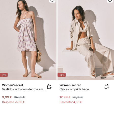
-71%
-52%
Women'secret
Women'secret
Vestido curto com decote smock estampado
Calça comprida bege
9,99 €
34,99 €
12,99 €
26,99 €
Desconto
25,00 €
Desconto
14,00 €