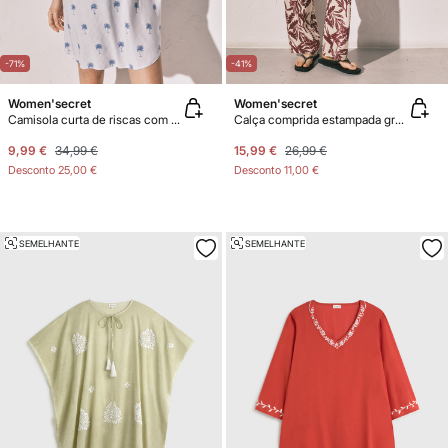
-71%
-41%
Women'secret
Women'secret
Camisola curta de riscas com palmeiras
Calça comprida estampada grená
9,99 €
34,99 €
15,99 €
26,99 €
Desconto
25,00 €
Desconto
11,00 €
SEMELHANTE
SEMELHANTE