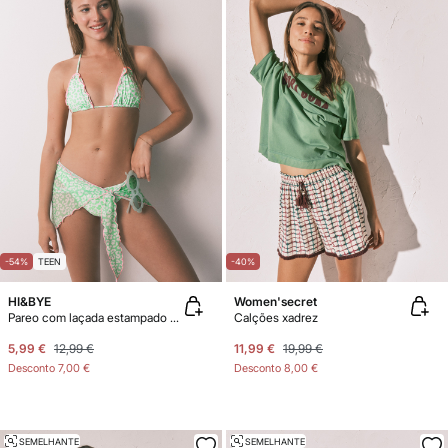
-54%
TEEN
-40%
HI&BYE
Women'secret
Pareo com laçada estampado animal verde
Calções xadrez
5,99 €
12,99 €
11,99 €
19,99 €
Desconto
7,00 €
Desconto
8,00 €
SEMELHANTE
SEMELHANTE