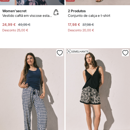
Women'secret
2 Produtos
Vestido caftã em viscose estampado floral verde
Conjunto de calça e t-shirt
24,99 €
49,99 €
17,98 €
37,98 €
Desconto
25,00 €
Desconto
20,00 €
SEMELHANTE