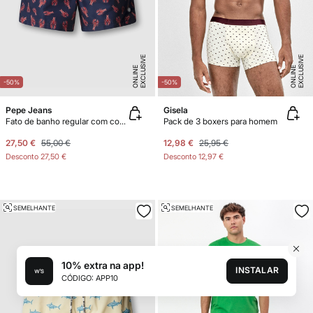
E
X
C
L
U
SI
V
E
O
N
LI
N
E
X
C
L
U
SI
V
E
O
N
LI
N
E
E
-50%
-50%
Pepe Jeans
Gisela
Fato de banho regular com cordão estampado lagostas
Pack de 3 boxers para homem
27,50 €
55,00 €
12,98 €
25,95 €
Desconto
27,50 €
Desconto
12,97 €
SEMELHANTE
SEMELHANTE
10% extra na app!
INSTALAR
CÓDIGO: APP10