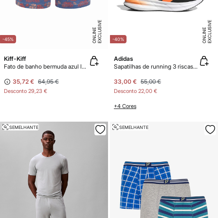
E
X
C
L
U
SI
V
E
O
N
LI
N
E
X
C
L
U
SI
V
E
O
N
LI
N
E
E
-45%
-40%
Kiff-Kiff
Adidas
Fato de banho bermuda azul lavagem de fetos marinhos
Sapatilhas de running 3 riscas Galaxy 7
35,72 €
64,95 €
33,00 €
55,00 €
Desconto
29,23 €
Desconto
22,00 €
+4 Cores
SEMELHANTE
SEMELHANTE