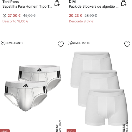
Toni Pons
DIM
Sapatilha Para Homem Tipo Tamanco em Feltro e Tecido Acolchoado
Pack de 3 boxers de algodão elástico orgânico
27,00 €
45,00 €
20,23 €
28,90 €
Desconto
18,00 €
Desconto
8,67 €
SEMELHANTE
SEMELHANTE
E
X
C
L
U
SI
V
E
O
N
LI
N
E
X
C
L
U
SI
V
E
O
N
LI
N
E
E
-30%
-30%