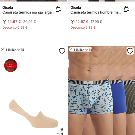
Gisela
Gisela
Camiseta térmica manga larga hombre
Camiseta térmica hombre manga corta
14,67 €
20,95 €
12,57 €
17,95 €
Desconto
6,28 €
Desconto
5,38 €
SEMELHANTE
SEMELHANTE