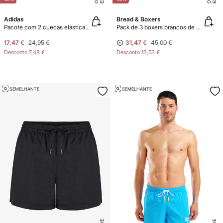
Adidas
Bread & Boxers
Pacote com 2 cuecas elásticas Active Flex Cotton 3-Stripes
Pack de 3 boxers brancos de algodão orgânico
17,47 €
24,95 €
31,47 €
45,00 €
Desconto
7,48 €
Desconto
13,53 €
SEMELHANTE
SEMELHANTE