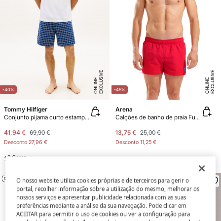
E
X
C
L
U
SI
V
E
O
N
LI
N
E
X
C
L
U
SI
V
E
O
N
LI
N
E
E
-40%
-45%
Tommy Hilfiger
Arena
Conjunto pijama curto estampado
Calções de banho de praia Fundamentals
41,94 €
69,90 €
13,75 €
25,00 €
Desconto
27,96 €
Desconto
11,25 €
+2 Cores
SEMELHANTE
SEMELHANTE
O nosso website utiliza cookies próprias e de terceiros para gerir o
portal, recolher informação sobre a utilização do mesmo, melhorar os
nossos serviços e apresentar publicidade relacionada com as suas
preferências mediante a análise da sua navegação. Pode clicar em
ACEITAR para permitir o uso de cookies ou ver a configuração para