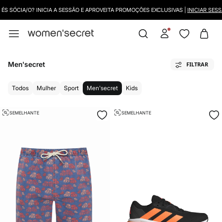
CIA/O? INICIA A SESSÃO E APROVEITA PROMOÇÕES EXCLUSIVAS |
INICIAR SESSÃO
Men'secret
FILTRAR
Todos
Mulher
Sport
Men'secret
Kids
SEMELHANTE
SEMELHANTE