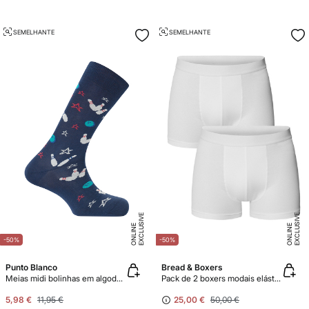
SEMELHANTE
SEMELHANTE
E
X
C
L
U
SI
V
E
O
N
LI
N
E
X
C
L
U
SI
V
E
O
N
LI
N
E
E
-50%
-50%
Punto Blanco
Bread & Boxers
Meias midi bolinhas em algodão orgânico
Pack de 2 boxers modais elásticos ecológicos brancos
5,98 €
11,95 €
25,00 €
50,00 €