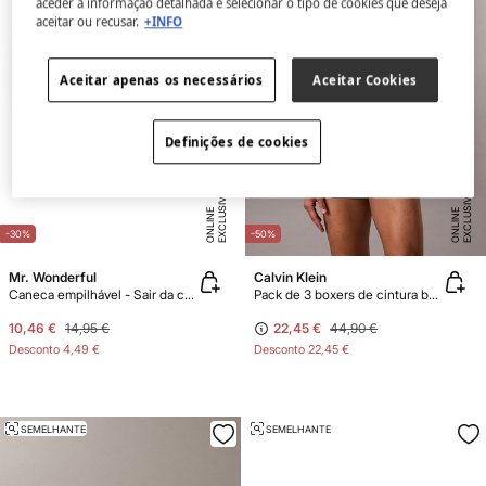
aceder à informação detalhada e selecionar o tipo de cookies que deseja
aceitar ou recusar.
+INFO
Aceitar apenas os necessários
Aceitar Cookies
Definições de cookies
E
X
C
L
U
SI
V
E
O
N
LI
N
E
X
C
L
U
SI
V
E
O
N
LI
N
E
E
-30%
-50%
Mr. Wonderful
Calvin Klein
Caneca empilhável - Sair da caverna custa. Felizmente, há café.
Pack de 3 boxers de cintura baixa - Icon Cotton Stretch
10,46 €
14,95 €
22,45 €
44,90 €
Desconto
4,49 €
Desconto
22,45 €
SEMELHANTE
SEMELHANTE