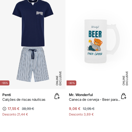
E
X
C
L
U
SI
V
E
O
N
LI
N
E
X
C
L
U
SI
V
E
O
N
LI
N
E
E
-55%
-30%
Penti
Mr. Wonderful
Calções de riscas náuticas
Caneca de cerveja - Beer para creer
17,55 €
38,99 €
9,06 €
12,95 €
Desconto
21,44 €
Desconto
3,89 €