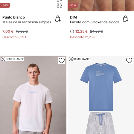
E
X
C
L
U
SI
V
E
O
N
LI
N
E
-34%
-50%
Punto Blanco
DIM
Meias de lã escocesa simples
Pacote com 3 boxer de algodão elástico estampado
7,00 €
10,55 €
12,25 €
24,50 €
Desconto
3,55 €
Desconto
12,25 €
SEMELHANTE
SEMELHANTE