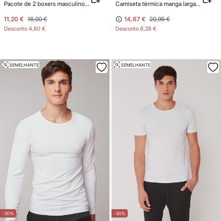
Pacote de 2 boxers masculinos de algodão elástico
Camiseta térmica manga larga hombre
11,20 €
16,00 €
14,67 €
20,95 €
Desconto
4,80 €
Desconto
6,28 €
SEMELHANTE
SEMELHANTE
-30%
-30%