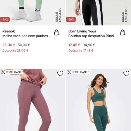
E
X
C
L
U
SI
V
E
O
N
LI
N
E
X
C
L
U
SI
V
E
O
N
LI
N
E
E
-50%
-50%
Reebok
Born Living Yoga
Malha canelada com punhos de estribo
Soutien top desportivo Bindi
25,00 €
50,00 €
17,45 €
34,90 €
Desconto
25,00 €
Desconto
17,45 €
SEMELHANTE
SEMELHANTE