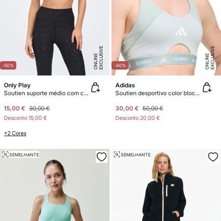
E
X
C
L
U
SI
V
E
O
N
LI
N
E
X
C
L
U
SI
V
E
O
N
LI
N
E
E
-50%
-40%
Only Play
Adidas
Soutien suporte médio com copas
Soutien desportivo color block Techfit
15,00 €
30,00 €
30,00 €
50,00 €
Desconto
15,00 €
Desconto
20,00 €
+2 Cores
SEMELHANTE
SEMELHANTE