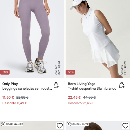
E
X
C
L
U
SI
V
E
O
N
LI
N
E
X
C
L
U
SI
V
E
O
N
LI
N
E
E
-50%
-50%
Only Play
Born Living Yoga
Leggings caneladas sem costura
T-shirt desportiva Slam branco
11,50 €
22,99 €
22,45 €
44,90 €
Desconto
11,49 €
Desconto
22,45 €
SEMELHANTE
SEMELHANTE