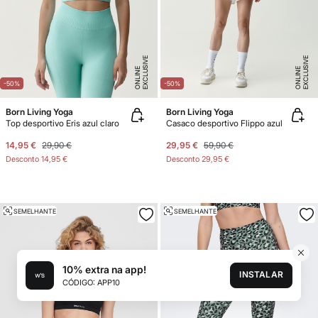
E
X
C
L
U
SI
V
E
O
N
LI
N
E
X
C
L
U
SI
V
E
O
N
LI
N
E
E
-50%
-50%
Born Living Yoga
Born Living Yoga
Top desportivo Eris azul claro
Casaco desportivo Flippo azul
14,95 €
29,90 €
29,95 €
59,90 €
Desconto
14,95 €
Desconto
29,95 €
SEMELHANTE
SEMELHANTE
10% extra na app!
INSTALAR
CÓDIGO: APP10