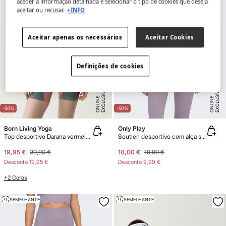
aceder à informação detalhada e selecionar o tipo de cookies que deseja
aceitar ou recusar.
+INFO
Aceitar apenas os necessários
Aceitar Cookies
Definições de cookies
E
X
C
L
U
SI
V
E
O
N
LI
N
E
X
C
L
U
SI
V
E
O
N
LI
N
E
E
-50%
-50%
Born Living Yoga
Only Play
Top desportivo Darana vermelho coral/verde
Soutien desportivo com alça sem costura
19,95 €
39,90 €
10,00 €
19,99 €
Desconto
19,95 €
Desconto
9,99 €
+2 Cores
SEMELHANTE
SEMELHANTE