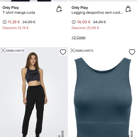
Only Play
Only Play
T-shirt manga curta
Legging desportivo sem costura tie dye
11,25 €
24,99 €
14,00 €
34,99 €
Desconto
13,74 €
Desconto
20,99 €
+2 Cores
SEMELHANTE
SEMELHANTE