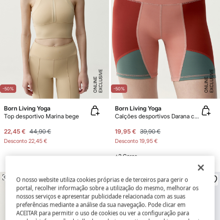
E
X
C
L
U
SI
V
E
O
N
LI
N
E
X
C
L
U
SI
V
E
O
N
LI
N
E
E
-50%
-50%
Born Living Yoga
Born Living Yoga
Top desportivo Marina bege
Calções desportivos Darana coral vermelho/verde
22,45 €
44,90 €
19,95 €
39,90 €
Desconto
22,45 €
Desconto
19,95 €
+2 Cores
SEMELHANTE
SEMELHANTE
O nosso website utiliza cookies próprias e de terceiros para gerir o
portal, recolher informação sobre a utilização do mesmo, melhorar os
nossos serviços e apresentar publicidade relacionada com as suas
preferências mediante a análise da sua navegação. Pode clicar em
ACEITAR para permitir o uso de cookies ou ver a configuração para