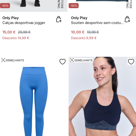
E
X
C
L
U
SI
V
E
O
N
LI
N
E
X
C
L
U
SI
V
E
O
N
LI
N
E
E
-50%
-50%
Only Play
Only Play
Calças desportivas jogger
Soutien desportivo sem costura com alças.
15,00 €
29,99 €
10,00 €
19,99 €
Desconto
14,99 €
Desconto
9,99 €
SEMELHANTE
SEMELHANTE