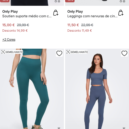
Only Play
Only Play
Soutien suporte médio com copas
Leggings com nervuras de cintura alta sem costura
15,00 €
29,99 €
11,50 €
22,99 €
Desconto
14,99 €
Desconto
11,49 €
+2 Cores
SEMELHANTE
SEMELHANTE