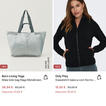
E
X
C
L
U
SI
V
E
O
N
LI
N
E
-35%
-50%
Born Living Yoga
Only Play
Mala tote bag Raga Metallized Grain
Sweatshirt básica com fecho-éclair
38,94 €
60,00 €
15,00 €
30,00 €
Desconto
21,06 €
Desconto
15,00 €