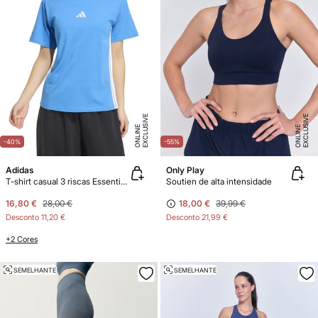
E
X
C
L
U
SI
V
E
O
N
LI
N
E
X
C
L
U
SI
V
E
O
N
LI
N
E
E
-40%
-55%
Adidas
Only Play
T-shirt casual 3 riscas Essentials
Soutien de alta intensidade
16,80 €
28,00 €
18,00 €
39,99 €
Desconto
11,20 €
Desconto
21,99 €
+2 Cores
SEMELHANTE
SEMELHANTE