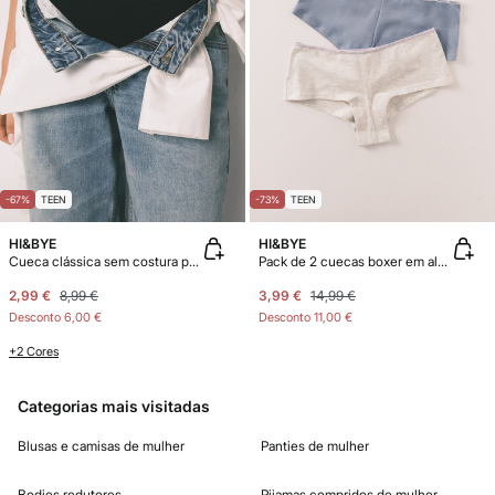
-67%
TEEN
-73%
TEEN
HI&BYE
HI&BYE
Cueca clássica sem costura preto
Pack de 2 cuecas boxer em algodão azul cinzento
2,99 €
8,99 €
3,99 €
14,99 €
Desconto
6,00 €
Desconto
11,00 €
+2 Cores
Categorias mais visitadas
Blusas e camisas de mulher
Panties de mulher
Bodies redutores
Pijamas compridos de mulher