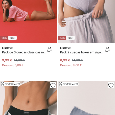
-33%
TEEN
-53%
TEEN
HI&BYE
HI&BYE
Pack de 3 cuecas clássicas rosa, vermelho e branco
Pack 2 cuecas boxer em algodão lilás, verde
9,99 €
14,99 €
6,99 €
14,99 €
Desconto
5,00 €
Desconto
8,00 €
SEMELHANTE
SEMELHANTE