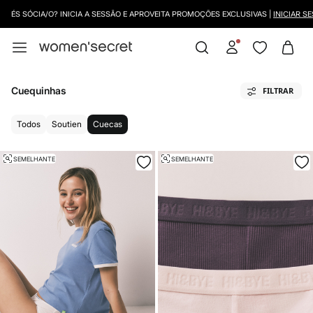
ÉS SÓCIA/O? INICIA A SESSÃO E APROVEITA PROMOÇÕES EXCLUSIVAS |
INICIAR SE
Cuequinhas
FILTRAR
Todos
Soutien
Cuecas
SEMELHANTE
SEMELHANTE