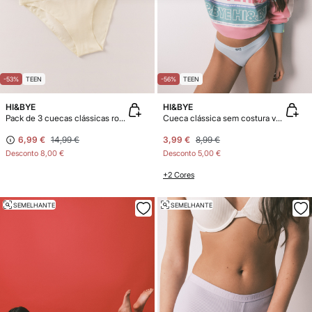
-53%
TEEN
-56%
TEEN
HI&BYE
HI&BYE
Pack de 3 cuecas clássicas roxas, rosas e amarelas
Cueca clássica sem costura verde
6,99 €
14,99 €
3,99 €
8,99 €
Desconto
8,00 €
Desconto
5,00 €
+2 Cores
SEMELHANTE
SEMELHANTE