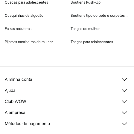
Cuecas para adolescentes
Soutiens Push-Up
Cuequinhas de algodão
Soutiens tipo corpete e corpetes de m
Faixas redutoras
Tangas de mulher
Pijamas camiseiros de mulher
Tangas para adolescentes
A minha conta
Iniciar sessão
Ajuda
Registar-me
Atendimento ao cliente
Club WOW
Moradas de envio
Stop SMS
Histórico de encomendas
Descubra
A empresa
Envios
Cartão Presente Online
Junte-se
Condições legais
Quem somos?
Condições do Cartão Presente Online
Métodos de pagamento
Trocas, devoluções e desistências
Franchising
Condições do Cartão de Devoluções
Passatempo