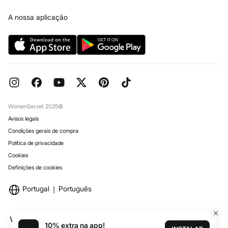
Imprensa
Livro de Reclamações online
Trabalha connosco
A nossa aplicação
Perguntas frequentes
Lojas
Encomendas para Oferta
Reserva na loja
WomenSecret 2025©
Avisos legais
Condições gerais de compra
Política de privacidade
Cookies
Definições de cookies
Portugal
Português
10% extra na app!