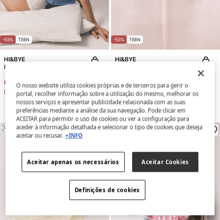
-53%
TEEN
-53%
TEEN
HI&BYE
HI&BYE
Pack de 2 cuecas boxer roxo e branco
Pack de 2 cuecas boxer em algodão roxo rosa
6,99 €
14,99 €
6,99 €
14,99 €
O nosso website utiliza cookies próprias e de terceiros para gerir o
Desconto
8,00 €
Desconto
8,00 €
portal, recolher informação sobre a utilização do mesmo, melhorar os
nossos serviços e apresentar publicidade relacionada com as suas
preferências mediante a análise da sua navegação. Pode clicar em
ACEITAR para permitir o uso de cookies ou ver a configuração para
aceder à informação detalhada e selecionar o tipo de cookies que deseja
SEMELHANTE
SEMELHANTE
aceitar ou recusar.
+INFO
Aceitar apenas os necessários
Aceitar Cookies
Definições de cookies